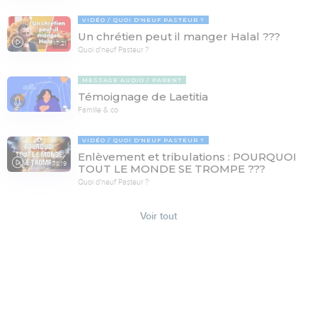
VIDÉO
QUOI D'NEUF PASTEUR ?
Un chrétien peut il manger Halal ???
17:21
Quoi d'neuf Pasteur ?
MESSAGE AUDIO
PARENT
Témoignage de Laetitia
Famille & co
VIDÉO
QUOI D'NEUF PASTEUR ?
Enlèvement et tribulations : POURQUOI
78:19
TOUT LE MONDE SE TROMPE ???
Quoi d'neuf Pasteur ?
Voir tout