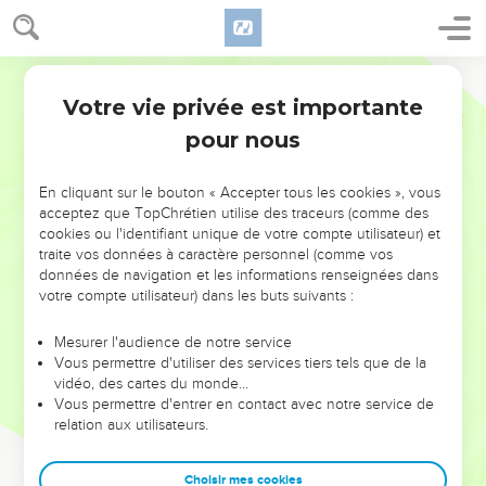
Votre vie privée est importante
pour nous
NE MANQUEZ PAS L’ÉVÉNEMENT
En cliquant sur le bouton « Accepter tous les cookies », vous
DE L’ANNÉE !
acceptez que TopChrétien utilise des traceurs (comme des
cookies ou l'identifiant unique de votre compte utilisateur) et
ET SI LEURS ERREURS POUVAIENT VOUS ÉVITER LES
traite vos données à caractère personnel (comme vos
VOTRES ?
données de navigation et les informations renseignées dans
votre compte utilisateur) dans les buts suivants :
On admire souvent les leaders pour leurs réussites, leur impact,
leur foi ou leur vision. Mais on voit moins les doutes, les erreurs
Mesurer l'audience de notre service
Vous permettre d'utiliser des services tiers tels que de la
et les saisons difficiles qu'ils ont traversés, alors même que ce
vidéo, des cartes du monde…
sont elles qui les ont façonnés.
Vous permettre d'entrer en contact avec notre service de
relation aux utilisateurs.
Dans cette conférence, leaders, entrepreneurs, et responsables
reviennent sur les erreurs marquantes de leur parcours et les
clés pour avancer avec plus de sagesse afin que leurs erreurs
Choisir mes cookies