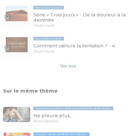
MESSAGE AUDIO
Série « Trois jours » - De la douleur à la
destinée
Claude Houde
MESSAGE AUDIO
Comment vaincre la tentation ? - 4
Claude Houde
Voir tout
Sur le même thème
MESSAGE AUDIO
ENSEIGNEMENTS BIBLIQUES
Ne pleure plus...
Patrice Martorano
VIDÉO
QUOI D'NEUF PASTEUR ?