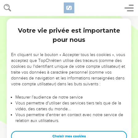
Votre vie privée est importante
pour nous
NE MANQUEZ PAS L’ÉVÉNEMENT
En cliquant sur le bouton « Accepter tous les cookies », vous
DE L’ANNÉE !
acceptez que TopChrétien utilise des traceurs (comme des
cookies ou l'identifiant unique de votre compte utilisateur) et
ET SI LEURS ERREURS POUVAIENT VOUS ÉVITER LES
traite vos données à caractère personnel (comme vos
VOTRES ?
données de navigation et les informations renseignées dans
votre compte utilisateur) dans les buts suivants :
On admire souvent les leaders pour leurs réussites, leur impact,
leur foi ou leur vision. Mais on voit moins les doutes, les erreurs
Mesurer l'audience de notre service
Vous permettre d'utiliser des services tiers tels que de la
et les saisons difficiles qu'ils ont traversés, alors même que ce
vidéo, des cartes du monde…
sont elles qui les ont façonnés.
Vous permettre d'entrer en contact avec notre service de
relation aux utilisateurs.
Dans cette conférence, leaders, entrepreneurs, et responsables
reviennent sur les erreurs marquantes de leur parcours et les
clés pour avancer avec plus de sagesse afin que leurs erreurs
Choisir mes cookies