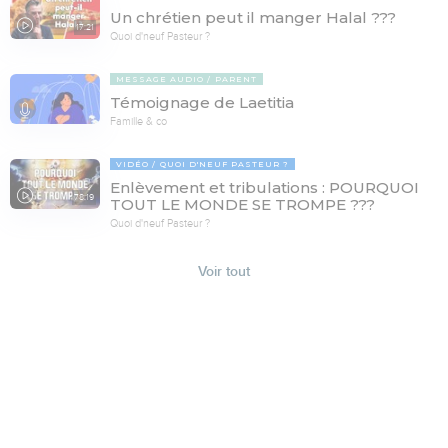
Un chrétien peut il manger Halal ???
17:21
Quoi d'neuf Pasteur ?
MESSAGE AUDIO
PARENT
Témoignage de Laetitia
Famille & co
VIDÉO
QUOI D'NEUF PASTEUR ?
Enlèvement et tribulations : POURQUOI
78:19
TOUT LE MONDE SE TROMPE ???
Quoi d'neuf Pasteur ?
Voir tout