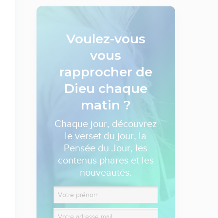
Voulez-vous
vous
rapprocher de
Dieu
chaque
matin ?
Chaque jour, découvrez
le verset du jour, la
Pensée du Jour, les
contenus phares et les
nouveautés.