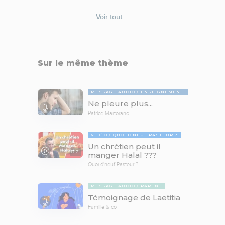
Voir tout
Sur le même thème
MESSAGE AUDIO
ENSEIGNEMENTS BIBLIQUES
Ne pleure plus...
Patrice Martorano
VIDÉO
QUOI D'NEUF PASTEUR ?
Un chrétien peut il
17:21
manger Halal ???
Quoi d'neuf Pasteur ?
MESSAGE AUDIO
PARENT
Témoignage de Laetitia
Famille & co