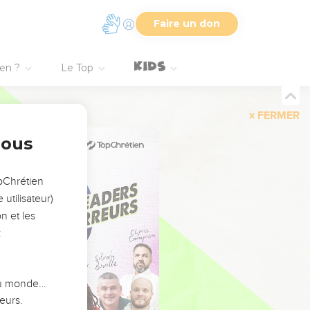
Faire un don
ien ?
Le Top
FERMER
nous
opChrétien
utilisateur)
n et les
:
 du monde…
eurs.