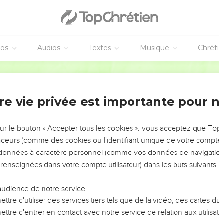
éos
Audios
Textes
Musique
Chrét
re vie privée est importante pour 
NEMENT DE L’ANNÉE !
ÉVITER LES VOTRES ?
sur le bouton « Accepter tous les cookies », vous acceptez que T
traceurs (comme des cookies ou l'identifiant unique de votre compte 
tes, leur impact, leur foi ou leur vision. Mais on voit
s données à caractère personnel (comme vos données de navigatio
fficiles qu'ils ont traversés, alors même que ce sont
 renseignées dans votre compte utilisateur) dans les buts suivants 
audience de notre service
s, et responsables reviennent sur les erreurs
 avancer avec plus de sagesse afin que leurs erreurs
ttre d'utiliser des services tiers tels que de la vidéo, des cartes
un ministère, une équipe, un groupe ou une famille,
ttre d'entrer en contact avec notre service de relation aux utilisat