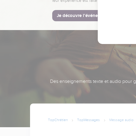
leur expérience est faite pour vous.
Je découvre l’événement
Des enseignements texte et audio pour gra
TopChrétien
TopMessages
Message audio