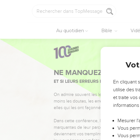
Au quotidien
Bible
Vid
Vot
NE MANQUEZ PAS L’ÉVÉ
ET SI LEURS ERREURS POUVAIENT VOUS 
En cliquant 
utilise des 
On admire souvent les leaders pour leurs réussi
et traite vo
moins les doutes, les erreurs et les saisons di
informations
elles qui les ont façonnés.
Mesurer l'
Dans cette conférence, leaders, entrepreneur
marquantes de leur parcours et les clés pour
Vous perme
deviennent vos tremplins. Que vous guidiez 
Vous perme