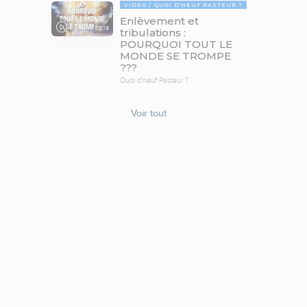
VIDÉO
QUOI D'NEUF PASTEUR ?
Enlèvement et
78:19
tribulations :
POURQUOI TOUT LE
MONDE SE TROMPE
???
Quoi d'neuf Pasteur ?
Voir tout