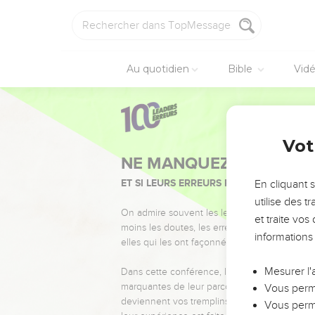
Au quotidien
Bible
Vid
Vot
NE MANQUEZ PAS L’ÉVÉ
ET SI LEURS ERREURS POUVAIENT VOUS 
En cliquant 
utilise des 
On admire souvent les leaders pour leurs réussi
et traite vo
moins les doutes, les erreurs et les saisons di
informations
elles qui les ont façonnés.
Mesurer l'
Dans cette conférence, leaders, entrepreneur
marquantes de leur parcours et les clés pour
Vous perme
deviennent vos tremplins. Que vous guidiez 
Vous perme