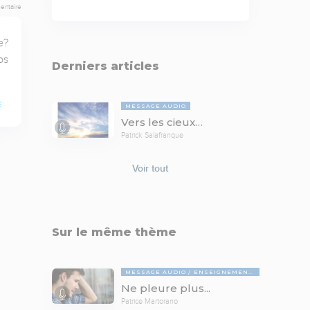
entaire
? 
s 
Derniers articles
E
MESSAGE AUDIO
Vers les cieux…
Patrick Salafranque
Voir tout
Sur le même thème
MESSAGE AUDIO
ENSEIGNEMENTS BIBLIQUES
Ne pleure plus...
Patrice Martorano