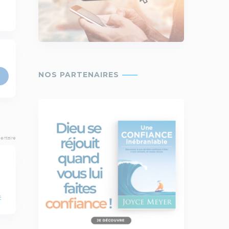
entaire
E