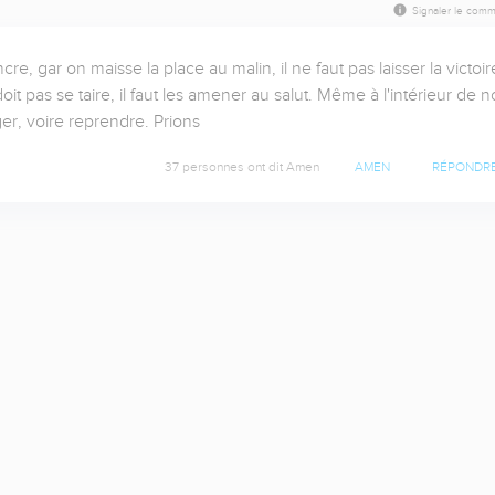
Signaler le comm
ncre, gar on maisse la place au malin, il ne faut pas laisser la victoire
it pas se taire, il faut les amener au salut. Même à l'intérieur de no
er, voire reprendre. Prions
37 personnes ont dit Amen
AMEN
RÉPONDR