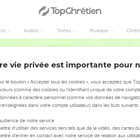
éos
Audios
Textes
Musique
Chrét
re vie privée est importante pour 
NEMENT DE L’ANNÉE !
ÉVITER LES VOTRES ?
sur le bouton « Accepter tous les cookies », vous acceptez que T
traceurs (comme des cookies ou l'identifiant unique de votre compte 
tes, leur impact, leur foi ou leur vision. Mais on voit
s données à caractère personnel (comme vos données de navigatio
fficiles qu'ils ont traversés, alors même que ce sont
 renseignées dans votre compte utilisateur) dans les buts suivants 
audience de notre service
s, et responsables reviennent sur les erreurs
 avancer avec plus de sagesse afin que leurs erreurs
ttre d'utiliser des services tiers tels que de la vidéo, des cartes
un ministère, une équipe, un groupe ou une famille,
ttre d'entrer en contact avec notre service de relation aux utilisat