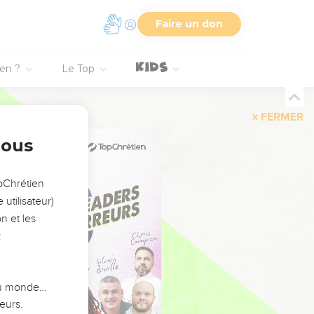
Faire un don
ien ?
Le Top
FERMER
nous
opChrétien
utilisateur)
n et les
:
 du monde…
eurs.