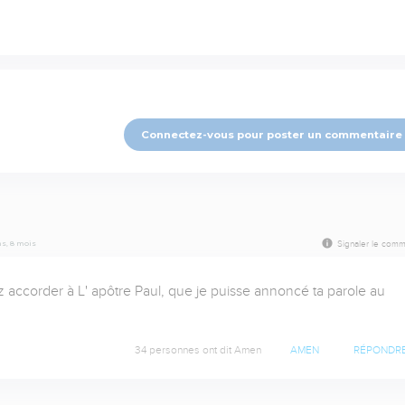
Connectez-vous pour poster un commentaire
ans, 8 mois
Signaler le comm
accorder à L' apôtre Paul, que je puisse annoncé ta parole au  
34 personnes ont dit Amen
AMEN
RÉPONDR