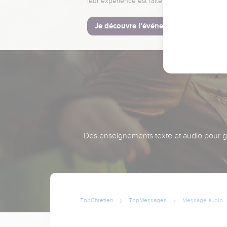
leur expérience est faite pour vous.
Je découvre l’événement
Des enseignements texte et audio pour gra
TopChrétien
TopMessages
Message audio