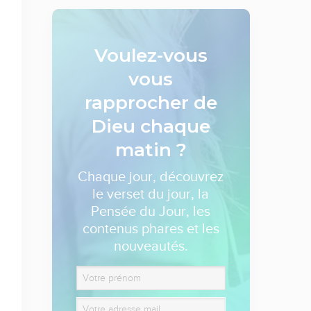
Voulez-vous
vous
rapprocher de
Dieu
chaque
matin ?
Chaque jour, découvrez
le verset du jour, la
Pensée du Jour, les
contenus phares et les
nouveautés.