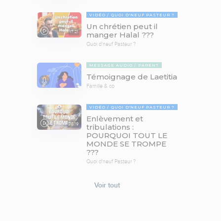
VIDÉO
QUOI D'NEUF PASTEUR ?
Un chrétien peut il
17:21
manger Halal ???
Quoi d'neuf Pasteur ?
MESSAGE AUDIO
PARENT
Témoignage de Laetitia
Famille & co
VIDÉO
QUOI D'NEUF PASTEUR ?
Enlèvement et
78:19
tribulations :
POURQUOI TOUT LE
MONDE SE TROMPE
???
Quoi d'neuf Pasteur ?
Voir tout