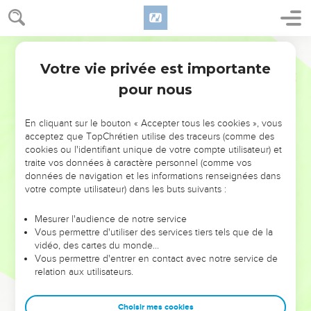
Votre vie privée est importante
pour nous
NE MANQUEZ PAS L’ÉVÉNEMENT
En cliquant sur le bouton « Accepter tous les cookies », vous
DE L’ANNÉE !
acceptez que TopChrétien utilise des traceurs (comme des
cookies ou l'identifiant unique de votre compte utilisateur) et
ET SI LEURS ERREURS POUVAIENT VOUS ÉVITER LES
traite vos données à caractère personnel (comme vos
VOTRES ?
données de navigation et les informations renseignées dans
votre compte utilisateur) dans les buts suivants :
On admire souvent les leaders pour leurs réussites, leur impact,
leur foi ou leur vision. Mais on voit moins les doutes, les erreurs
Mesurer l'audience de notre service
Vous permettre d'utiliser des services tiers tels que de la
et les saisons difficiles qu'ils ont traversés, alors même que ce
vidéo, des cartes du monde…
sont elles qui les ont façonnés.
Vous permettre d'entrer en contact avec notre service de
relation aux utilisateurs.
Dans cette conférence, leaders, entrepreneurs, et responsables
reviennent sur les erreurs marquantes de leur parcours et les
clés pour avancer avec plus de sagesse afin que leurs erreurs
Choisir mes cookies