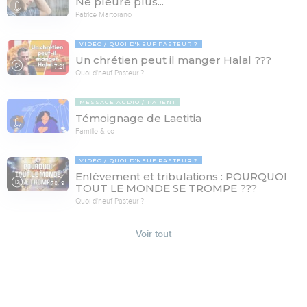
Ne pleure plus...
Patrice Martorano
VIDÉO
QUOI D'NEUF PASTEUR ?
Un chrétien peut il manger Halal ???
17:21
Quoi d'neuf Pasteur ?
MESSAGE AUDIO
PARENT
Témoignage de Laetitia
Famille & co
VIDÉO
QUOI D'NEUF PASTEUR ?
Enlèvement et tribulations : POURQUOI
78:19
TOUT LE MONDE SE TROMPE ???
Quoi d'neuf Pasteur ?
Voir tout