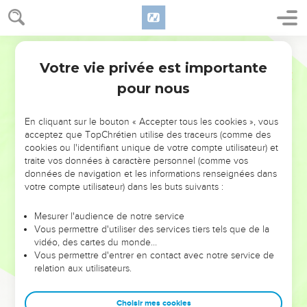
Votre vie privée est importante
pour nous
NE MANQUEZ PAS L’ÉVÉNEMENT
En cliquant sur le bouton « Accepter tous les cookies », vous
DE L’ANNÉE !
acceptez que TopChrétien utilise des traceurs (comme des
cookies ou l'identifiant unique de votre compte utilisateur) et
ET SI LEURS ERREURS POUVAIENT VOUS ÉVITER LES
traite vos données à caractère personnel (comme vos
VOTRES ?
données de navigation et les informations renseignées dans
votre compte utilisateur) dans les buts suivants :
On admire souvent les leaders pour leurs réussites, leur impact,
leur foi ou leur vision. Mais on voit moins les doutes, les erreurs
Mesurer l'audience de notre service
Vous permettre d'utiliser des services tiers tels que de la
et les saisons difficiles qu'ils ont traversés, alors même que ce
vidéo, des cartes du monde…
sont elles qui les ont façonnés.
Vous permettre d'entrer en contact avec notre service de
relation aux utilisateurs.
Dans cette conférence, leaders, entrepreneurs, et responsables
reviennent sur les erreurs marquantes de leur parcours et les
clés pour avancer avec plus de sagesse afin que leurs erreurs
Choisir mes cookies