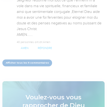
Seigneur redonne moi tout ce que l ennemi m'a 
vole dans ma vie spirituelle, financieux et familiale 
ainsi que sentimentale conjugale ,Eternel Dieu aide 
moi a avoir une foi ferventes pour eloigner moi du 
doute et des penses negatives au noms puissant de 
Jesus Christ.

AMEN......
40 personnes ont dit Amen
AMEN
RÉPONDRE
Afficher tous les 11 commentaires
Voulez-vous vous
rapprocher de Dieu