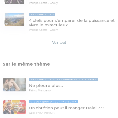
Philippe Chatre - Cooky
MESSAGE AUDIO
4 clefs pour s'emparer de la puissance et
vivre le miraculeux
Philippe Chatre - Cooky
Voir tout
Sur le même thème
MESSAGE AUDIO
ENSEIGNEMENTS BIBLIQUES
Ne pleure plus...
Patrice Martorano
VIDÉO
QUOI D'NEUF PASTEUR ?
Un chrétien peut il manger Halal ???
17:21
Quoi d'neuf Pasteur ?