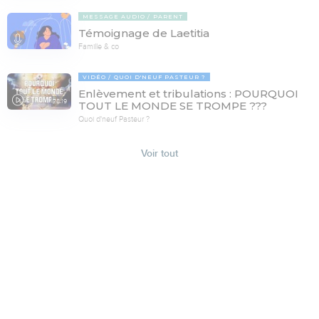
MESSAGE AUDIO
PARENT
Témoignage de Laetitia
Famille & co
VIDÉO
QUOI D'NEUF PASTEUR ?
Enlèvement et tribulations : POURQUOI
78:19
TOUT LE MONDE SE TROMPE ???
Quoi d'neuf Pasteur ?
Voir tout