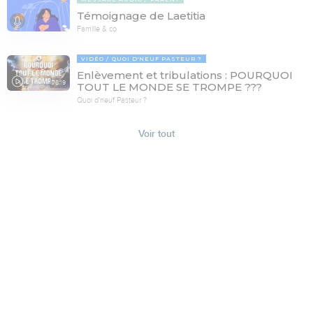
Témoignage de Laetitia
Famille & co
VIDÉO
QUOI D'NEUF PASTEUR ?
Enlèvement et tribulations : POURQUOI
78:19
TOUT LE MONDE SE TROMPE ???
Quoi d'neuf Pasteur ?
Voir tout