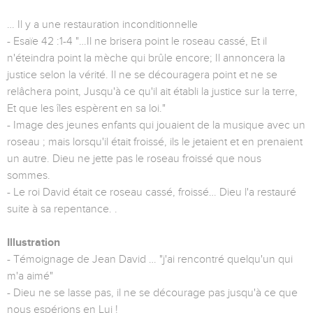
… Il y a une restauration inconditionnelle
- Esaïe 42 :1-4 "…Il ne brisera point le roseau cassé, Et il
n'éteindra point la mèche qui brûle encore; Il annoncera la
justice selon la vérité. Il ne se découragera point et ne se
relâchera point, Jusqu'à ce qu'il ait établi la justice sur la terre,
Et que les îles espèrent en sa loi."
- Image des jeunes enfants qui jouaient de la musique avec un
roseau ; mais lorsqu'il était froissé, ils le jetaient et en prenaient
un autre. Dieu ne jette pas le roseau froissé que nous
sommes.
- Le roi David était ce roseau cassé, froissé… Dieu l'a restauré
suite à sa repentance. .
Illustration
- Témoignage de Jean David … "j'ai rencontré quelqu'un qui
m'a aimé"
- Dieu ne se lasse pas, il ne se décourage pas jusqu'à ce que
nous espérions en Lui !