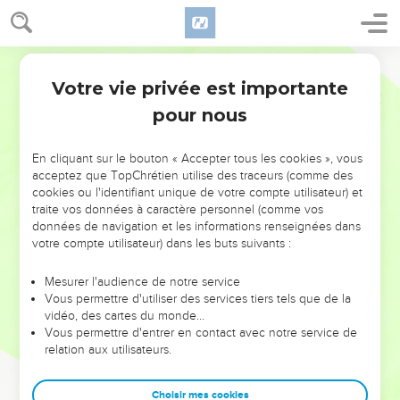
Votre vie privée est importante
pour nous
NE MANQUEZ PAS L’ÉVÉNEMENT
En cliquant sur le bouton « Accepter tous les cookies », vous
DE L’ANNÉE !
acceptez que TopChrétien utilise des traceurs (comme des
cookies ou l'identifiant unique de votre compte utilisateur) et
ET SI LEURS ERREURS POUVAIENT VOUS ÉVITER LES
traite vos données à caractère personnel (comme vos
VOTRES ?
données de navigation et les informations renseignées dans
votre compte utilisateur) dans les buts suivants :
On admire souvent les leaders pour leurs réussites, leur impact,
leur foi ou leur vision. Mais on voit moins les doutes, les erreurs
Mesurer l'audience de notre service
Vous permettre d'utiliser des services tiers tels que de la
et les saisons difficiles qu'ils ont traversés, alors même que ce
vidéo, des cartes du monde…
sont elles qui les ont façonnés.
Vous permettre d'entrer en contact avec notre service de
relation aux utilisateurs.
Dans cette conférence, leaders, entrepreneurs, et responsables
reviennent sur les erreurs marquantes de leur parcours et les
clés pour avancer avec plus de sagesse afin que leurs erreurs
Choisir mes cookies