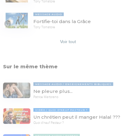
Tony Tornatore
MESSAGE AUDIO
Fortifie-toi dans la Grâce
Tony Tornatore
Voir tout
Sur le même thème
MESSAGE AUDIO
ENSEIGNEMENTS BIBLIQUES
Ne pleure plus...
Patrice Martorano
VIDÉO
QUOI D'NEUF PASTEUR ?
Un chrétien peut il manger Halal ???
17:21
Quoi d'neuf Pasteur ?
MESSAGE AUDIO
PARENT