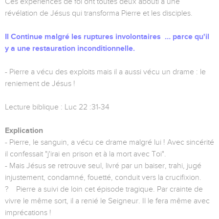
Ces expériences de foi ont toutes deux abouti à une
révélation de Jésus qui transforma Pierre et les disciples.
Il Continue malgré les ruptures involontaires … parce qu'il
y a une restauration inconditionnelle.
- Pierre a vécu des exploits mais il a aussi vécu un drame : le
reniement de Jésus !
Lecture biblique : Luc 22 :31-34
Explication
- Pierre, le sanguin, a vécu ce drame malgré lui ! Avec sincérité
il confessait "j'irai en prison et à la mort avec Toi".
- Mais Jésus se retrouve seul, livré par un baiser, trahi, jugé
injustement, condamné, fouetté, conduit vers la crucifixion.
? Pierre a suivi de loin cet épisode tragique. Par crainte de
vivre le même sort, il a renié le Seigneur. Il le fera même avec
imprécations !