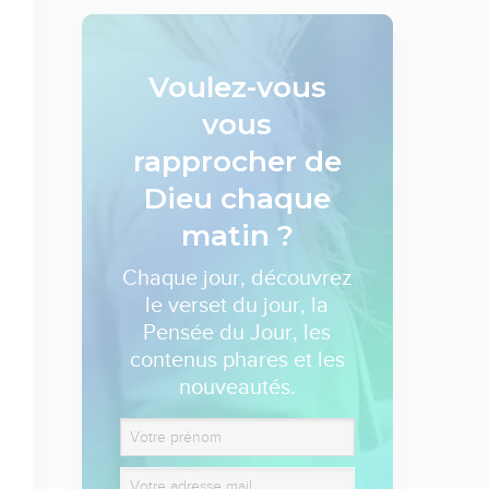
Voulez-vous
vous
rapprocher de
Dieu
chaque
matin ?
Chaque jour, découvrez
le verset du jour, la
Pensée du Jour, les
contenus phares et les
nouveautés.