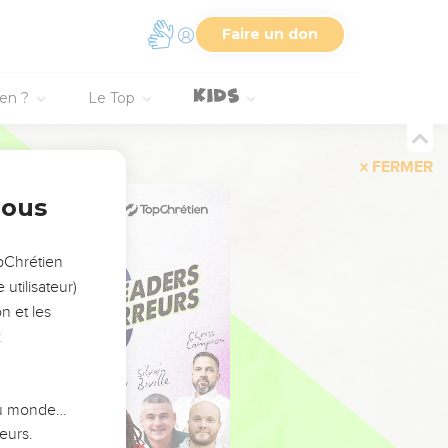
Faire un don
ien ?
Le Top
FERMER
nous
opChrétien
utilisateur)
n et les
:
 du monde…
eurs.