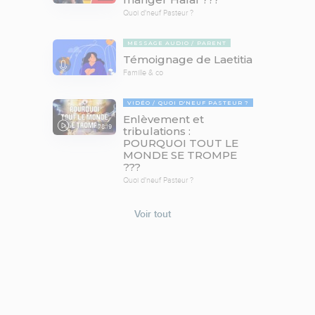
Quoi d'neuf Pasteur ?
MESSAGE AUDIO
PARENT
Témoignage de Laetitia
Famille & co
VIDÉO
QUOI D'NEUF PASTEUR ?
Enlèvement et
78:19
tribulations :
POURQUOI TOUT LE
MONDE SE TROMPE
???
Quoi d'neuf Pasteur ?
Voir tout