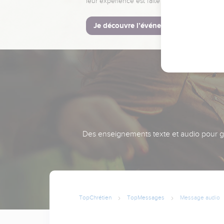
leur expérience est faite pour vous.
Je découvre l’événement
Des enseignements texte et audio pour gra
TopChrétien
TopMessages
Message audio