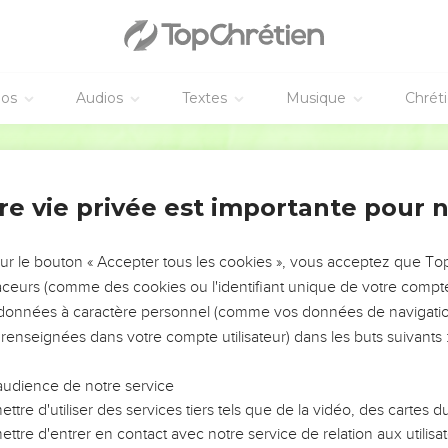
éos
Audios
Textes
Musique
Chrét
re vie privée est importante pour 
NEMENT DE L’ANNÉE !
ÉVITER LES VOTRES ?
sur le bouton « Accepter tous les cookies », vous acceptez que T
traceurs (comme des cookies ou l'identifiant unique de votre compte 
tes, leur impact, leur foi ou leur vision. Mais on voit
s données à caractère personnel (comme vos données de navigatio
fficiles qu'ils ont traversés, alors même que ce sont
 renseignées dans votre compte utilisateur) dans les buts suivants 
audience de notre service
s, et responsables reviennent sur les erreurs
 avancer avec plus de sagesse afin que leurs erreurs
ttre d'utiliser des services tiers tels que de la vidéo, des cartes
un ministère, une équipe, un groupe ou une famille,
ttre d'entrer en contact avec notre service de relation aux utilisat