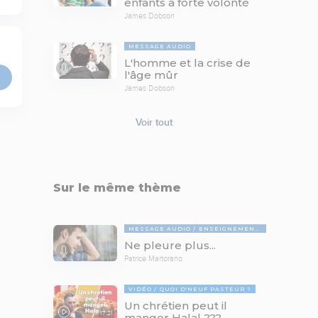
enfants à forte volonté
James Dobson
MESSAGE AUDIO
L'homme et la crise de
l'âge mûr
James Dobson
Voir tout
Sur le même thème
MESSAGE AUDIO
ENSEIGNEMENTS BIBLIQUES
Ne pleure plus...
Patrice Martorano
VIDÉO
QUOI D'NEUF PASTEUR ?
Un chrétien peut il
17:21
manger Halal ???