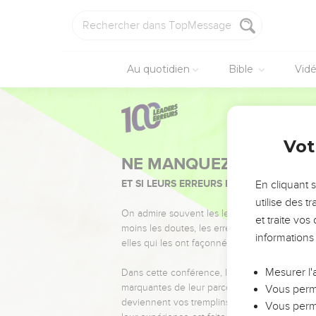
Au quotidien
Bible
Vid
Vot
NE MANQUEZ PAS L’ÉVÉ
ET SI LEURS ERREURS POUVAIENT VOUS 
En cliquant 
utilise des 
On admire souvent les leaders pour leurs réussi
et traite vo
moins les doutes, les erreurs et les saisons di
informations
elles qui les ont façonnés.
Mesurer l'
Dans cette conférence, leaders, entrepreneur
marquantes de leur parcours et les clés pour
Vous perme
deviennent vos tremplins. Que vous guidiez 
Vous perme