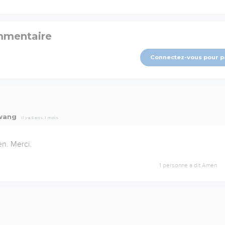
mmentaire
Connectez-vous pour p
ewang
Il y a 5 ans, 1 mois
n. Merci.
1 personne a dit Amen