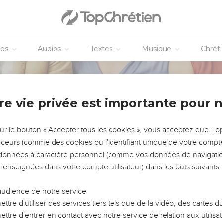
éos
Audios
Textes
Musique
Chrét
re vie privée est importante pour 
sur le bouton « Accepter tous les cookies », vous acceptez que T
ndir dans la foi et vous ressourcer ! Démarrez dès aujourd'hui la 
traceurs (comme des cookies ou l'identifiant unique de votre compte 
s données à caractère personnel (comme vos données de navigatio
 renseignées dans votre compte utilisateur) dans les buts suivants 
audience de notre service
ttre d'utiliser des services tiers tels que de la vidéo, des cartes
ages
Série texte
30 jours pour laisser Dieu régner dans mes pensées
ttre d'entrer en contact avec notre service de relation aux utilisat