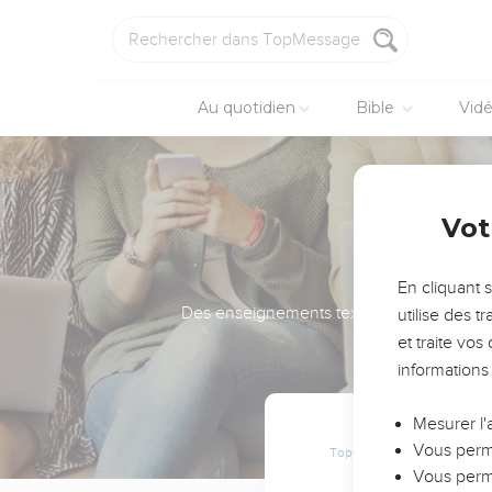
Au quotidien
Bible
Vid
Vot
En cliquant 
Des enseignements texte et audio pour gra
utilise des 
et traite vo
informations
Mesurer l'
Vous perme
TopChrétien
TopMess
Vous perme