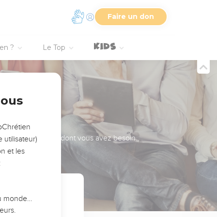
Faire un don
ien ?
Le Top
nous
opChrétien
série texte offerte dont vous avez besoin.
utilisateur)
n et les
:
 du monde…
eurs.