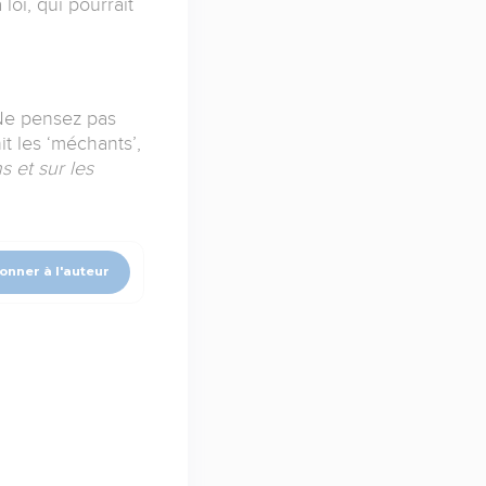
 loi, qui pourrait
Ne pensez pas
t les ‘méchants’,
ns et sur les
onner à l'auteur