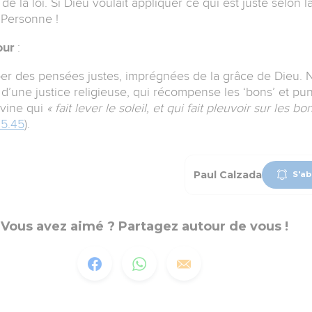
de la loi. Si Dieu voulait appliquer ce qui est juste selon la
? Personne !
our
:
r des pensées justes, imprégnées de la grâce de Dieu. 
’une justice religieuse, qui récompense les ‘bons’ et puni
ivine qui
« fait lever le soleil, et qui fait pleuvoir sur les bo
 5.45
).
Paul Calzada
S'ab
Vous avez aimé ? Partagez autour de vous !