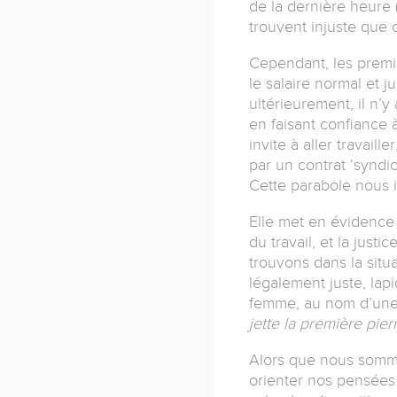
de la dernière heure 
trouvent injuste que 
Cependant, les premier
le salaire normal et 
ultérieurement, il n’y
en faisant confiance 
invite à aller travail
par un contrat ‘syndic
Cette parabole nous i
Elle met en évidence d
du travail, et la just
trouvons dans la situ
légalement juste, lap
femme, au nom d’une 
jette la première pierr
Alors que nous sommes
orienter nos pensées 