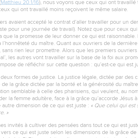
(
Matthieu 20.1/16
), nous voyons que ceux qui ont travaillé 
ceux qui ont travaillé moins reçoivent le même salaire.
s avaient accepté le contrat d’aller travailler pour un deni
juste pour une journée de travail). Notez que pour ceux qu
 a que la promesse de leur donner ce qui est raisonnable. Il
à l’honnêteté du maître. Quant aux ouvriers de la dernière 
ler, sans rien leur promettre. Alors que les premiers ouvrier
al’, les autres vont travailler sur la base de la foi aux pro
mpose de réfléchir sur cette question : qu’est-ce qui est j
eux formes de justice. La justice légale, dictée par des co
ice de la grâce dictée par la bonté et la générosité du maît
ation semblable à celle des pharisiens, qui veulent, au no
ider la femme adultère, face à la grâce qu’accorde Jésus
autre dimension de ce qui est juste :
« Que celui qui est
e. »
 invités à cultiver des pensées dans tout ce qui est juste
vers ce qui est juste selon les dimensions de la grâce de