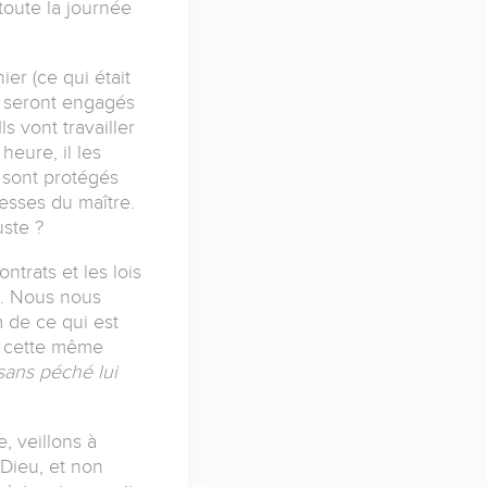
toute la journée
er (ce qui était
i seront engagés
s vont travailler
heure, il les
s sont protégés
messes du maître.
uste ?
ntrats et les lois
re. Nous nous
m de ce qui est
 à cette même
 sans péché lui
, veillons à
 Dieu, et non