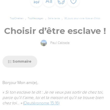
TopChrétien
TopMessages
Série texte
30 jours pour vivre libre en Christ
Choisir d’être esclave !
Paul Calzada
Sommaire
Bonjour
Mon ami(e),
« Si ton esclave te dit : Je ne veux pas sortir de chez toi,
parce qu’il t’aime, toi et ta maison et qu’il se trouve bien
chez toi… »
(
Deutéronome 15:16)