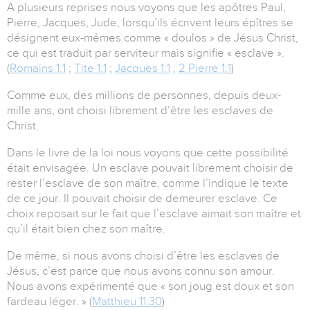
A plusieurs reprises nous voyons que les apôtres Paul,
Pierre, Jacques, Jude, lorsqu’ils écrivent leurs épîtres se
désignent eux-mêmes comme « doulos » de Jésus Christ,
ce qui est traduit par serviteur mais signifie « esclave ».
(
Romains 1:1
;
Tite 1:1
;
Jacques 1:1
;
2 Pierre 1:1
)
Comme eux, des millions de personnes, depuis deux-
mille ans, ont choisi librement d’être les esclaves de
Christ.
Dans le livre de la loi nous voyons que cette possibilité
était envisagée. Un esclave pouvait librement choisir de
rester l’esclave de son maître, comme l’indique le texte
de ce jour. Il pouvait choisir de demeurer esclave. Ce
choix reposait sur le fait que l’esclave aimait son maître et
qu’il était bien chez son maître.
De même, si nous avons choisi d’être les esclaves de
Jésus, c’est parce que nous avons connu son amour.
Nous avons expérimenté que « son joug est doux et son
fardeau léger. » (
Matthieu 11:30
)