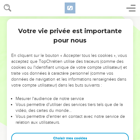
Votre vie privée est importante
pour nous
NE MANQUEZ PAS L’ÉVÉNEMENT
En cliquant sur le bouton « Accepter tous les cookies », vous
DE L’ANNÉE !
acceptez que TopChrétien utilise des traceurs (comme des
cookies ou l'identifiant unique de votre compte utilisateur) et
ET SI LEURS ERREURS POUVAIENT VOUS ÉVITER LES
traite vos données à caractère personnel (comme vos
VOTRES ?
données de navigation et les informations renseignées dans
votre compte utilisateur) dans les buts suivants :
On admire souvent les leaders pour leurs réussites, leur impact,
leur foi ou leur vision. Mais on voit moins les doutes, les erreurs
Mesurer l'audience de notre service
Vous permettre d'utiliser des services tiers tels que de la
et les saisons difficiles qu'ils ont traversés, alors même que ce
vidéo, des cartes du monde…
sont elles qui les ont façonnés.
Vous permettre d'entrer en contact avec notre service de
relation aux utilisateurs.
Dans cette conférence, leaders, entrepreneurs, et responsables
reviennent sur les erreurs marquantes de leur parcours et les
clés pour avancer avec plus de sagesse afin que leurs erreurs
Choisir mes cookies