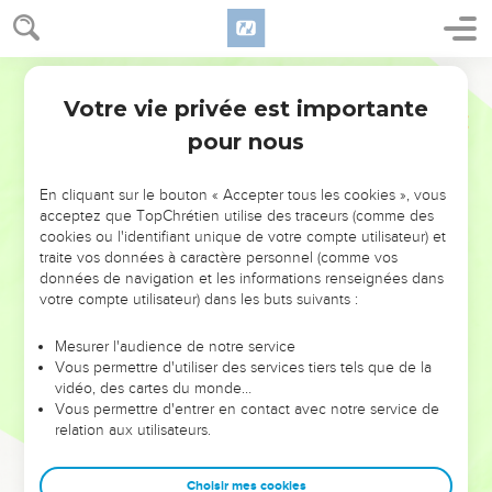
Votre vie privée est importante
pour nous
NE MANQUEZ PAS L’ÉVÉNEMENT
En cliquant sur le bouton « Accepter tous les cookies », vous
DE L’ANNÉE !
acceptez que TopChrétien utilise des traceurs (comme des
cookies ou l'identifiant unique de votre compte utilisateur) et
ET SI LEURS ERREURS POUVAIENT VOUS ÉVITER LES
traite vos données à caractère personnel (comme vos
VOTRES ?
données de navigation et les informations renseignées dans
votre compte utilisateur) dans les buts suivants :
On admire souvent les leaders pour leurs réussites, leur impact,
leur foi ou leur vision. Mais on voit moins les doutes, les erreurs
Mesurer l'audience de notre service
Vous permettre d'utiliser des services tiers tels que de la
et les saisons difficiles qu'ils ont traversés, alors même que ce
vidéo, des cartes du monde…
sont elles qui les ont façonnés.
Vous permettre d'entrer en contact avec notre service de
relation aux utilisateurs.
Dans cette conférence, leaders, entrepreneurs, et responsables
reviennent sur les erreurs marquantes de leur parcours et les
clés pour avancer avec plus de sagesse afin que leurs erreurs
Choisir mes cookies