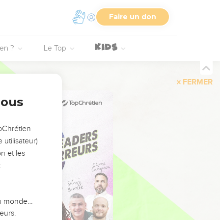
Faire un don
ien ?
Le Top
FERMER
nous
opChrétien
utilisateur)
n et les
:
 du monde…
eurs.