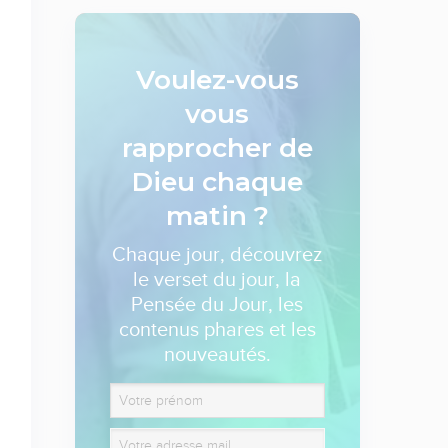
Voulez-vous
vous
rapprocher de
Dieu
chaque
matin ?
Chaque jour, découvrez
le verset du jour, la
Pensée du Jour, les
contenus phares et les
nouveautés.