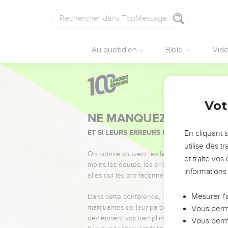
Au quotidien
Bible
Vid
Vot
NE MANQUEZ PAS L’ÉVÉ
ET SI LEURS ERREURS POUVAIENT VOUS 
En cliquant 
utilise des 
On admire souvent les leaders pour leurs réussi
et traite vo
moins les doutes, les erreurs et les saisons di
informations
elles qui les ont façonnés.
Mesurer l'
Dans cette conférence, leaders, entrepreneur
marquantes de leur parcours et les clés pour
Vous perme
deviennent vos tremplins. Que vous guidiez 
Vous perme