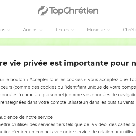
éos
Audios
Textes
Musique
Chrét
re vie privée est importante pour 
NEMENT DE L’ANNÉE !
ÉVITER LES VOTRES ?
sur le bouton « Accepter tous les cookies », vous acceptez que T
traceurs (comme des cookies ou l'identifiant unique de votre compte 
tes, leur impact, leur foi ou leur vision. Mais on voit
s données à caractère personnel (comme vos données de navigatio
fficiles qu'ils ont traversés, alors même que ce sont
 renseignées dans votre compte utilisateur) dans les buts suivants 
audience de notre service
s, et responsables reviennent sur les erreurs
 avancer avec plus de sagesse afin que leurs erreurs
ttre d'utiliser des services tiers tels que de la vidéo, des cartes
un ministère, une équipe, un groupe ou une famille,
ttre d'entrer en contact avec notre service de relation aux utilisat