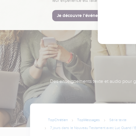
leur expérience est faite pour vous.
Je découvre l’événement
Des enseignements texte et audio pour gra
TopChrétien
TopMessages
Série texte
7 jours dans le Nouveau Testament avec Luc Quand l’Egl