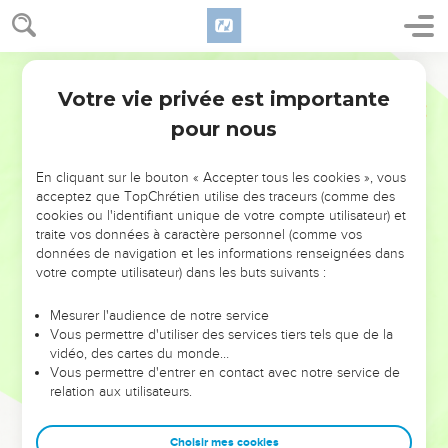
Votre vie privée est importante
pour nous
NE MANQUEZ PAS L’ÉVÉNEMENT
En cliquant sur le bouton « Accepter tous les cookies », vous
DE L’ANNÉE !
acceptez que TopChrétien utilise des traceurs (comme des
cookies ou l'identifiant unique de votre compte utilisateur) et
ET SI LEURS ERREURS POUVAIENT VOUS ÉVITER LES
traite vos données à caractère personnel (comme vos
VOTRES ?
données de navigation et les informations renseignées dans
votre compte utilisateur) dans les buts suivants :
On admire souvent les leaders pour leurs réussites, leur impact,
leur foi ou leur vision. Mais on voit moins les doutes, les erreurs
Mesurer l'audience de notre service
Vous permettre d'utiliser des services tiers tels que de la
et les saisons difficiles qu'ils ont traversés, alors même que ce
vidéo, des cartes du monde…
sont elles qui les ont façonnés.
Vous permettre d'entrer en contact avec notre service de
relation aux utilisateurs.
Dans cette conférence, leaders, entrepreneurs, et responsables
reviennent sur les erreurs marquantes de leur parcours et les
clés pour avancer avec plus de sagesse afin que leurs erreurs
Choisir mes cookies