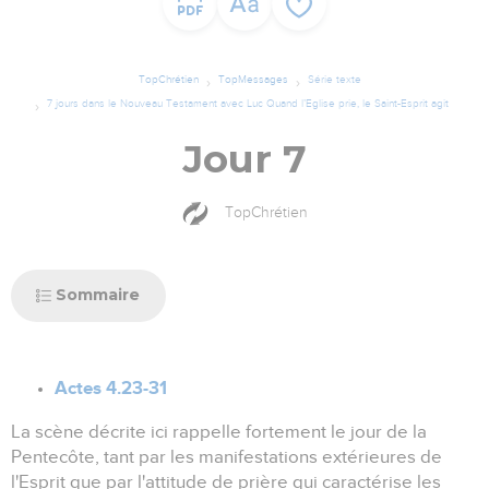
TopChrétien
TopMessages
Série texte
7 jours dans le Nouveau Testament avec Luc Quand l’Eglise prie, le Saint-Esprit agit
Jour 7
TopChrétien
Sommaire
Actes 4.23-31
La scène décrite ici rappelle fortement le jour de la
Pentecôte, tant par les manifestations extérieures de
l'Esprit que par l'attitude de prière qui caractérise les