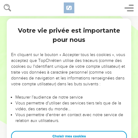
Votre vie privée est importante
pour nous
NE MANQUEZ PAS L’ÉVÉNEMENT
En cliquant sur le bouton « Accepter tous les cookies », vous
DE L’ANNÉE !
acceptez que TopChrétien utilise des traceurs (comme des
cookies ou l'identifiant unique de votre compte utilisateur) et
ET SI LEURS ERREURS POUVAIENT VOUS ÉVITER LES
traite vos données à caractère personnel (comme vos
VOTRES ?
données de navigation et les informations renseignées dans
votre compte utilisateur) dans les buts suivants :
On admire souvent les leaders pour leurs réussites, leur impact,
leur foi ou leur vision. Mais on voit moins les doutes, les erreurs
Mesurer l'audience de notre service
Vous permettre d'utiliser des services tiers tels que de la
et les saisons difficiles qu'ils ont traversés, alors même que ce
vidéo, des cartes du monde…
sont elles qui les ont façonnés.
Vous permettre d'entrer en contact avec notre service de
relation aux utilisateurs.
Dans cette conférence, leaders, entrepreneurs, et responsables
reviennent sur les erreurs marquantes de leur parcours et les
clés pour avancer avec plus de sagesse afin que leurs erreurs
Choisir mes cookies