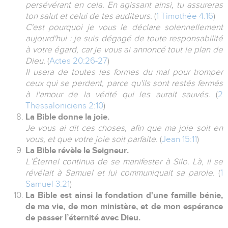
persévérant en cela. En agissant ainsi, tu assureras
ton salut et celui de tes auditeurs.
(
1 Timothée 4:16
)
C'est pourquoi je vous le déclare solennellement
aujourd'hui : je suis dégagé de toute responsabilité
à votre égard, car je vous ai annoncé tout le plan de
Dieu.
(
Actes 20:26-27
)
Il usera de toutes les formes du mal pour tromper
ceux qui se perdent, parce qu'ils sont restés fermés
à l'amour de la vérité qui les aurait sauvés.
(
2
Thessaloniciens 2:10
)
La Bible donne la joie.
Je vous ai dit ces choses, afin que ma joie soit en
vous, et que votre joie soit parfaite.
(
Jean 15:11
)
La Bible révèle le Seigneur.
L’Éternel continua de se manifester à Silo. Là, il se
révélait à Samuel et lui communiquait sa parole.
(
1
Samuel 3:21
)
La Bible est ainsi la fondation d'une famille bénie,
de ma vie, de mon ministère, et de mon espérance
de passer l’éternité avec Dieu.