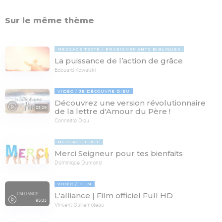
Sur le même thème
MESSAGE TEXTE
ENSEIGNEMENTS BIBLIQUES
La puissance de l’action de grâce
Edouard Kowalski
VIDÉO
JE DÉCOUVRE DIEU
Découvrez une version révolutionnaire
03:29
de la lettre d'Amour du Père !
Connaître Dieu
MESSAGE TEXTE
Merci Seigneur pour tes bienfaits
Dominique Dumond
VIDÉO
FILM
L'alliance | Film officiel Full HD
95:33
Vincent Guillemoteau