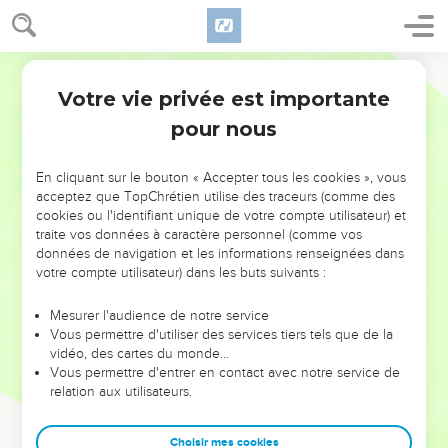
Votre vie privée est importante
pour nous
NE MANQUEZ PAS L’ÉVÉNEMENT
En cliquant sur le bouton « Accepter tous les cookies », vous
DE L’ANNÉE !
acceptez que TopChrétien utilise des traceurs (comme des
cookies ou l'identifiant unique de votre compte utilisateur) et
ET SI LEURS ERREURS POUVAIENT VOUS ÉVITER LES
traite vos données à caractère personnel (comme vos
VOTRES ?
données de navigation et les informations renseignées dans
votre compte utilisateur) dans les buts suivants :
On admire souvent les leaders pour leurs réussites, leur impact,
leur foi ou leur vision. Mais on voit moins les doutes, les erreurs
Mesurer l'audience de notre service
Vous permettre d'utiliser des services tiers tels que de la
et les saisons difficiles qu'ils ont traversés, alors même que ce
vidéo, des cartes du monde…
sont elles qui les ont façonnés.
Vous permettre d'entrer en contact avec notre service de
relation aux utilisateurs.
Dans cette conférence, leaders, entrepreneurs, et responsables
reviennent sur les erreurs marquantes de leur parcours et les
clés pour avancer avec plus de sagesse afin que leurs erreurs
Choisir mes cookies