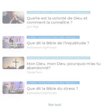
MESSAGE TEXTE
ENSEIGNEMENTS BIBLIQUES
Quelle est la volonté de Dieu et
comment la connaître ?
John Piper
VIDÉO
GOTQUESTIONS.ORG-FRANÇAIS
Que dit la Bible de l’inquiétude ?
02:19
GotQuestions.org-Français
MESSAGE TEXTE
ENSEIGNEMENTS BIBLIQUES
Mon Dieu, mon Dieu, pourquoi m’as-tu
abandonné?
Claude Frank
VIDÉO
GOTQUESTIONS.ORG-FRANÇAIS
Que dit la Bible du stress ?
08:37
GotQuestions.org-Français
Voir tout