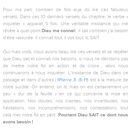
Pour ma part, combien de fois ai-je dû lire ces fabuleux
versets. Dans ces 10 derniers versets du chapitre, le verbe «
inquiéter » apparaît 5 fois. Une véritable insistance qui me
révèle à quel point
Dieu me connaî
t. Il sait combien j’ai besoin
d’être rassurée. Il connaît tout, il voit tout, IL SAIT.
Oui mais voilà, nous avons beau lire ces versets et se répéter
que Dieu sait et connaît nos besoins, si nous ne décidons pas
de mettre notre foi en action et de croire… alors nous
continuerons à nous inquiéter. L’insistance de Dieu dans ce
passage et dans d’autres (
1Pierre 5 :5-11
) est à la mesure de
notre surdité. On entend, on lit, mais on est certainement un
peu « dur de la feuille » en ce qui concerne la mise en
application. Nos doutes, nos craintes, nos incertitudes, nos
hésitations, nos incompréhensions, nos contestations, tout
cela met notre foi en péril.
Pourtant Dieu SAIT ce dont nous
avons besoin !