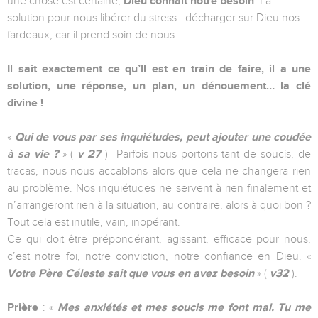
une chose est certaine,
Dieu connaît notre besoin
. La
solution pour nous libérer du stress : décharger sur Dieu nos
fardeaux, car il prend soin de nous.
Il sait exactement ce qu’Il est en train de faire, il a une
solution, une réponse, un plan, un dénouement… la clé
divine !
«
Qui de vous par ses inquiétudes, peut ajouter une coudée
à sa vie ?
» (
v 27
) Parfois nous portons tant de soucis, de
tracas, nous nous accablons alors que cela ne changera rien
au problème. Nos inquiétudes ne servent à rien finalement et
n’arrangeront rien à la situation, au contraire, alors à quoi bon ?
Tout cela est inutile, vain, inopérant.
Ce qui doit être prépondérant, agissant, efficace pour nous,
c’est notre foi, notre conviction, notre confiance en Dieu. «
Votre Père Céleste sait que vous en avez besoin
» (
v32
).
Prière
: «
Mes anxiétés et mes soucis me font mal. Tu me