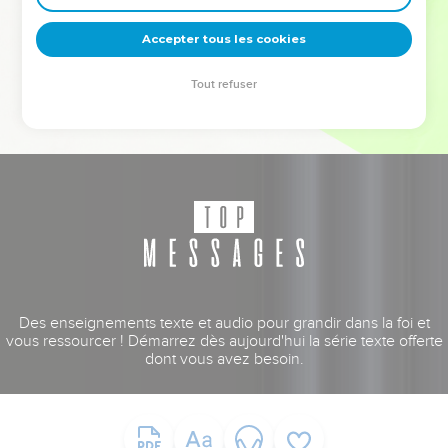
deviennent vos tremplins. Que vous guidiez un ministère, une
équipe, un groupe ou une famille, leur expérience est faite
Accepter tous les cookies
pour vous.
Tout refuser
Je découvre l’événement
Des enseignements texte et audio pour grandir dans la foi et
vous ressourcer ! Démarrez dès aujourd'hui la série texte offerte
dont vous avez besoin.