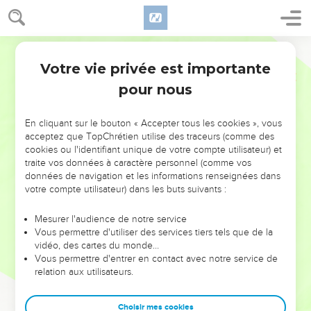
Votre vie privée est importante
pour nous
NE MANQUEZ PAS L’ÉVÉNEMENT
En cliquant sur le bouton « Accepter tous les cookies », vous
DE L’ANNÉE !
acceptez que TopChrétien utilise des traceurs (comme des
cookies ou l'identifiant unique de votre compte utilisateur) et
ET SI LEURS ERREURS POUVAIENT VOUS ÉVITER LES
traite vos données à caractère personnel (comme vos
VOTRES ?
données de navigation et les informations renseignées dans
votre compte utilisateur) dans les buts suivants :
On admire souvent les leaders pour leurs réussites, leur impact,
leur foi ou leur vision. Mais on voit moins les doutes, les erreurs
Mesurer l'audience de notre service
Vous permettre d'utiliser des services tiers tels que de la
et les saisons difficiles qu'ils ont traversés, alors même que ce
vidéo, des cartes du monde…
sont elles qui les ont façonnés.
Vous permettre d'entrer en contact avec notre service de
relation aux utilisateurs.
Dans cette conférence, leaders, entrepreneurs, et responsables
reviennent sur les erreurs marquantes de leur parcours et les
clés pour avancer avec plus de sagesse afin que leurs erreurs
Choisir mes cookies