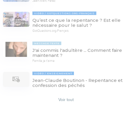
Jean-Marc Ferez
VIDÉO
GOTQUESTIONS.ORG-FRANÇAIS
Qu’est ce que la repentance ? Est elle
04:30
nécessaire pour le salut ?
GotQuestions.org-Français
MESSAGE TEXTE
J'ai commis l'adultère ... Comment faire
maintenant ?
Famille je t'aime
VIDÉO
ENSEIGNEMENT
Jean-Claude Boutinon - Repentance et
confession des péchés
Voir tout