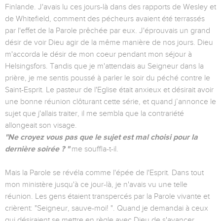
Finlande. J'avais lu ces jours-là dans des rapports de Wesley et
de Whitefield, comment des pécheurs avaient été terrassés
par l'effet de la Parole prêchée par eux. J'éprouvais un grand
désir de voir Dieu agir de la même manière de nos jours. Dieu
m'accorda le désir de mon coeur pendant mon séjour à
Helsingsfors. Tandis que je m'attendais au Seigneur dans la
prière, je me sentis poussé à parler le soir du péché contre le
Saint-Esprit. Le pasteur de l'Eglise était anxieux et désirait avoir
une bonne réunion clôturant cette série, et quand j’annonce le
sujet que j'allais traiter, il me sembla que la contrariété
allongeait son visage.
"Ne croyez vous pas que le sujet est mal choisi pour la
dernière soirée ? "
me souffla-t-il.
Mais la Parole se révéla comme l'épée de l'Esprit. Dans tout
mon ministère jusqu'à ce jour-là, je n'avais vu une telle
réunion. Les gens étaient transpercés par la Parole vivante et
crièrent: "Seigneur, sauve-moi! ". Quand je demandai à ceux
qui désiraient se mettre en règle avec Dieu de s'avancer