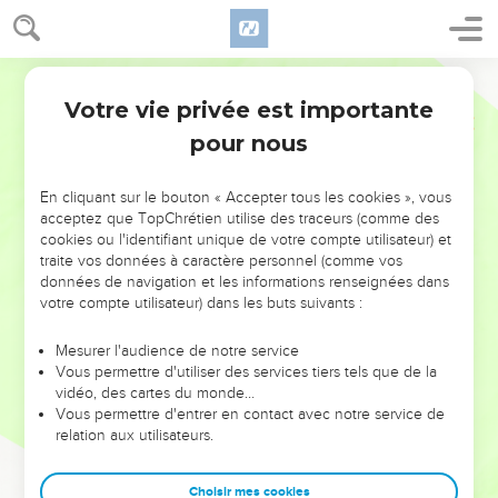
Votre vie privée est importante
pour nous
NE MANQUEZ PAS L’ÉVÉNEMENT
En cliquant sur le bouton « Accepter tous les cookies », vous
DE L’ANNÉE !
acceptez que TopChrétien utilise des traceurs (comme des
cookies ou l'identifiant unique de votre compte utilisateur) et
ET SI LEURS ERREURS POUVAIENT VOUS ÉVITER LES
traite vos données à caractère personnel (comme vos
VOTRES ?
données de navigation et les informations renseignées dans
votre compte utilisateur) dans les buts suivants :
On admire souvent les leaders pour leurs réussites, leur impact,
leur foi ou leur vision. Mais on voit moins les doutes, les erreurs
Mesurer l'audience de notre service
Vous permettre d'utiliser des services tiers tels que de la
et les saisons difficiles qu'ils ont traversés, alors même que ce
vidéo, des cartes du monde…
sont elles qui les ont façonnés.
Vous permettre d'entrer en contact avec notre service de
relation aux utilisateurs.
Dans cette conférence, leaders, entrepreneurs, et responsables
reviennent sur les erreurs marquantes de leur parcours et les
clés pour avancer avec plus de sagesse afin que leurs erreurs
Choisir mes cookies