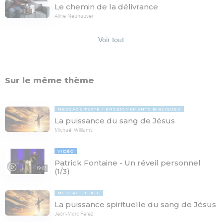
Le chemin de la délivrance
Aline Neuhauser
Voir tout
Sur le même thème
MESSAGE TEXTE
ENSEIGNEMENTS BIBLIQUES
La puissance du sang de Jésus
Michaël Williams
VIDÉO
Patrick Fontaine - Un réveil personnel
19:03
(1/3)
MESSAGE TEXTE
La puissance spirituelle du sang de Jésus
Jean-Marc Ferez