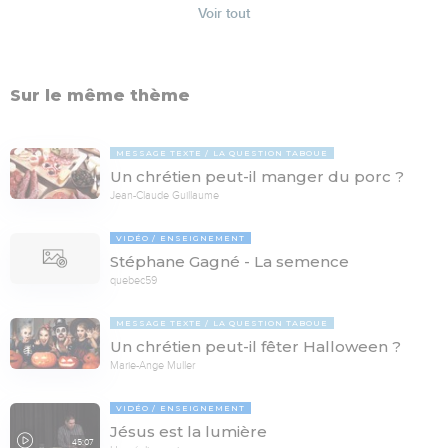
Voir tout
Sur le même thème
MESSAGE TEXTE
LA QUESTION TABOUE
Un chrétien peut-il manger du porc ?
Jean-Claude Guillaume
VIDÉO
ENSEIGNEMENT
Stéphane Gagné - La semence
quebec59
MESSAGE TEXTE
LA QUESTION TABOUE
Un chrétien peut-il fêter Halloween ?
Marie-Ange Muller
VIDÉO
ENSEIGNEMENT
Jésus est la lumière
45:07