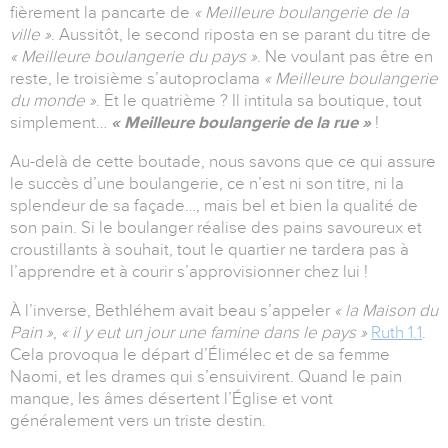
fièrement la pancarte de
« Meilleure boulangerie de la
ville »
. Aussitôt, le second riposta en se parant du titre de
« Meilleure boulangerie du pays »
. Ne voulant pas être en
reste, le troisième s’autoproclama
« Meilleure boulangerie
du monde »
. Et le quatrième ? Il intitula sa boutique, tout
simplement…
« Meilleure boulangerie de la rue »
!
Au-delà de cette boutade, nous savons que ce qui assure
le succès d’une boulangerie, ce n’est ni son titre, ni la
splendeur de sa façade…, mais bel et bien la qualité de
son pain. Si le boulanger réalise des pains savoureux et
croustillants à souhait, tout le quartier ne tardera pas à
l’apprendre et à courir s’approvisionner chez lui !
À l’inverse, Bethléhem avait beau s’appeler
« la Maison du
Pain »
,
« il y eut un jour une famine dans le pays »
Ruth 1.1
.
Cela provoqua le départ d’Élimélec et de sa femme
Naomi, et les drames qui s’ensuivirent. Quand le pain
manque, les âmes désertent l’Église et vont
généralement vers un triste destin.