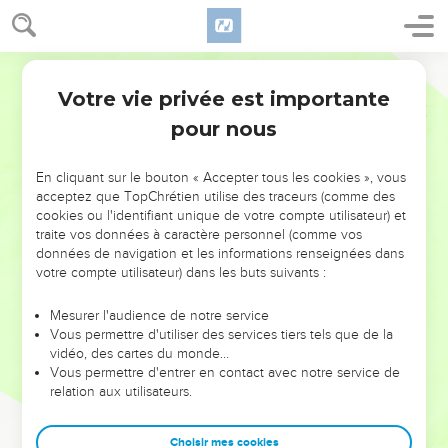
Votre vie privée est importante
pour nous
NE MANQUEZ PAS L’ÉVÉNEMENT
En cliquant sur le bouton « Accepter tous les cookies », vous
DE L’ANNÉE !
acceptez que TopChrétien utilise des traceurs (comme des
cookies ou l'identifiant unique de votre compte utilisateur) et
ET SI LEURS ERREURS POUVAIENT VOUS ÉVITER LES
traite vos données à caractère personnel (comme vos
VOTRES ?
données de navigation et les informations renseignées dans
votre compte utilisateur) dans les buts suivants :
On admire souvent les leaders pour leurs réussites, leur impact,
leur foi ou leur vision. Mais on voit moins les doutes, les erreurs
Mesurer l'audience de notre service
Vous permettre d'utiliser des services tiers tels que de la
et les saisons difficiles qu'ils ont traversés, alors même que ce
vidéo, des cartes du monde…
sont elles qui les ont façonnés.
Vous permettre d'entrer en contact avec notre service de
relation aux utilisateurs.
Dans cette conférence, leaders, entrepreneurs, et responsables
reviennent sur les erreurs marquantes de leur parcours et les
clés pour avancer avec plus de sagesse afin que leurs erreurs
Choisir mes cookies