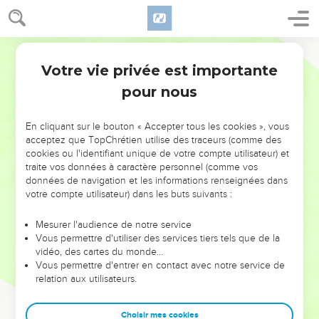
Votre vie privée est importante
pour nous
NE MANQUEZ PAS L’ÉVÉNEMENT
En cliquant sur le bouton « Accepter tous les cookies », vous
DE L’ANNÉE !
acceptez que TopChrétien utilise des traceurs (comme des
cookies ou l'identifiant unique de votre compte utilisateur) et
ET SI LEURS ERREURS POUVAIENT VOUS ÉVITER LES
traite vos données à caractère personnel (comme vos
VOTRES ?
données de navigation et les informations renseignées dans
votre compte utilisateur) dans les buts suivants :
On admire souvent les leaders pour leurs réussites, leur impact,
leur foi ou leur vision. Mais on voit moins les doutes, les erreurs
Mesurer l'audience de notre service
Vous permettre d'utiliser des services tiers tels que de la
et les saisons difficiles qu'ils ont traversés, alors même que ce
vidéo, des cartes du monde…
sont elles qui les ont façonnés.
Vous permettre d'entrer en contact avec notre service de
relation aux utilisateurs.
Dans cette conférence, leaders, entrepreneurs, et responsables
reviennent sur les erreurs marquantes de leur parcours et les
clés pour avancer avec plus de sagesse afin que leurs erreurs
Choisir mes cookies