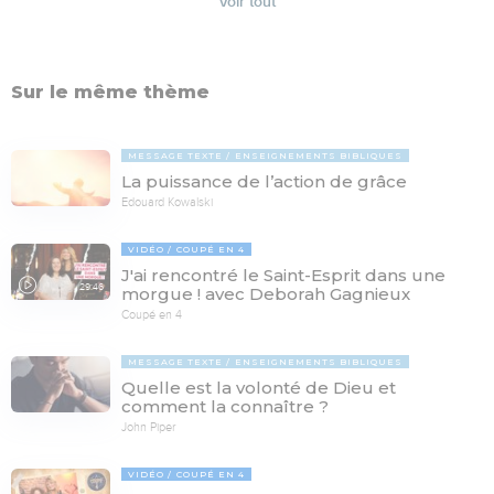
Voir tout
Sur le même thème
MESSAGE TEXTE
ENSEIGNEMENTS BIBLIQUES
La puissance de l’action de grâce
Edouard Kowalski
VIDÉO
COUPÉ EN 4
J'ai rencontré le Saint-Esprit dans une
29:46
morgue ! avec Deborah Gagnieux
Coupé en 4
MESSAGE TEXTE
ENSEIGNEMENTS BIBLIQUES
Quelle est la volonté de Dieu et
comment la connaître ?
John Piper
VIDÉO
COUPÉ EN 4