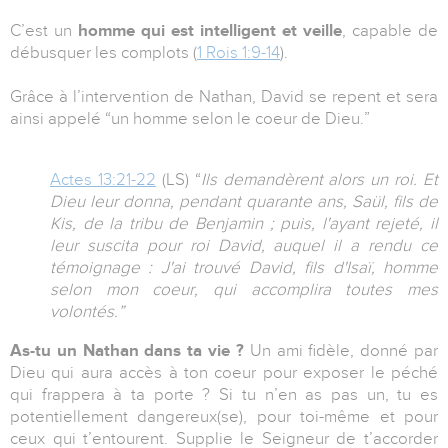
C’est un
homme qui est intelligent et veille
, capable de
débusquer les complots (
1 Rois 1:9-14
).
Grâce à l’intervention de Nathan, David se repent et sera
ainsi appelé “un homme selon le coeur de Dieu.”
Actes 13:21-22
(LS) “
Ils demandèrent alors un roi. Et
Dieu leur donna, pendant quarante ans, Saül, fils de
Kis, de la tribu de Benjamin ; puis, l'ayant rejeté, il
leur suscita pour roi David, auquel il a rendu ce
témoignage : J'ai trouvé David, fils d'Isaï, homme
selon mon coeur, qui accomplira toutes mes
volontés.”
As-tu un Nathan dans ta vie ?
Un ami fidèle, donné par
Dieu qui aura accès à ton coeur pour exposer le péché
qui frappera à ta porte ? Si tu n’en as pas un, tu es
potentiellement dangereux(se), pour toi-même et pour
ceux qui t’entourent. Supplie le Seigneur de t’accorder