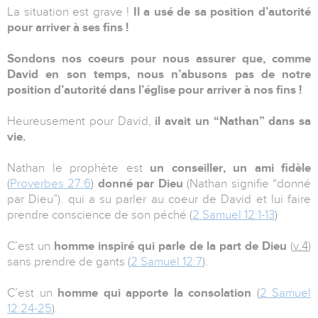
La situation est grave !
Il a usé de sa position d’autorité
pour arriver à ses fins !
Sondons nos coeurs pour nous assurer que, comme
David en son temps, nous n’abusons pas de notre
position d’autorité dans l’église pour arriver à nos fins !
Heureusement pour David,
il avait un “Nathan” dans sa
vie.
Nathan le prophète est
un conseiller, un ami fidèle
(
Proverbes 27:6
)
donné par Dieu
(Nathan signifie “donné
par Dieu”). qui a su parler au coeur de David et lui faire
prendre conscience de son péché (
2 Samuel 12:1-13
)
C’est un
homme inspiré qui parle de la part de Dieu
(
v.4
)
sans prendre de gants (
2 Samuel 12:7
).
C’est un
homme qui apporte la consolation
(
2 Samuel
12:24-25
).