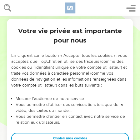
Votre vie privée est importante
pour nous
NE MANQUEZ PAS L’ÉVÉNEMENT
En cliquant sur le bouton « Accepter tous les cookies », vous
DE L’ANNÉE !
acceptez que TopChrétien utilise des traceurs (comme des
cookies ou l'identifiant unique de votre compte utilisateur) et
ET SI LEURS ERREURS POUVAIENT VOUS ÉVITER LES
traite vos données à caractère personnel (comme vos
VOTRES ?
données de navigation et les informations renseignées dans
votre compte utilisateur) dans les buts suivants :
On admire souvent les leaders pour leurs réussites, leur impact,
leur foi ou leur vision. Mais on voit moins les doutes, les erreurs
Mesurer l'audience de notre service
Vous permettre d'utiliser des services tiers tels que de la
et les saisons difficiles qu'ils ont traversés, alors même que ce
vidéo, des cartes du monde…
sont elles qui les ont façonnés.
Vous permettre d'entrer en contact avec notre service de
relation aux utilisateurs.
Dans cette conférence, leaders, entrepreneurs, et responsables
reviennent sur les erreurs marquantes de leur parcours et les
clés pour avancer avec plus de sagesse afin que leurs erreurs
Choisir mes cookies