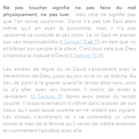
Ne pas toucher signifie ne pas faire du mal
physiquement, ne pas tuer
... mais cela ne signifie pas
que l’on doive cautionner. David n’a pas tué Saül alors
même qu’il en avait la possibilité, mais il n’a pas
cautionné sa conduite et ses choix. Le roi Saül ne prenait
pas ses responsabilités (
1 Samuel 13
et
15
) en tant que roi
et blâmait son peuple à la place. C’est pour cela que Dieu
a transmis la royauté à David (
1 Samuel 13:14
).
Les années de règne du roi David s’écoulèrent avec la
bénédiction de Dieu, jusqu’au jour où le roi se relâcha. Au
lieu de partir à la guerre quand le temps était venu pour
lui d’y aller, avec ses hommes, il choisit de rester à
Jérusalem. (
2 Samuel 11
). Après avoir passé du temps
couché, il laissa la tentation s’infiltrer dans la porte de son
coeur qu’il avait laissé ouverte en ne restant pas vigilant.
Les choses s’accélèrent et il va commettre un crime
contre le mari de la femme qu’il venait de mettre enceinte
en commettant l'adultère avec elle.