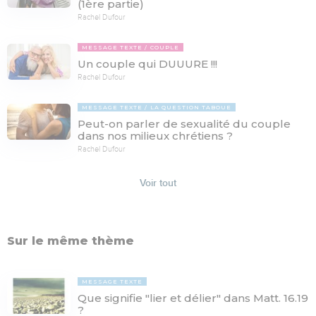
(1ère partie)
Rachel Dufour
MESSAGE TEXTE
COUPLE
Un couple qui DUUURE !!!
Rachel Dufour
MESSAGE TEXTE
LA QUESTION TABOUE
Peut-on parler de sexualité du couple
dans nos milieux chrétiens ?
Rachel Dufour
Voir tout
Sur le même thème
MESSAGE TEXTE
Que signifie "lier et délier" dans Matt. 16.19
?