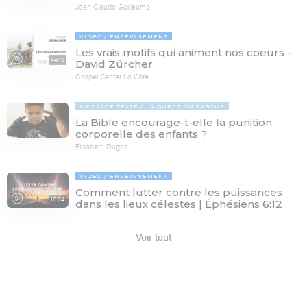
Jean-Claude Guillaume
VIDÉO
ENSEIGNEMENT
Les vrais motifs qui animent nos coeurs -
44:19
David Zürcher
Gospel Center La Côte
MESSAGE TEXTE
LA QUESTION TABOUE
La Bible encourage-t-elle la punition
corporelle des enfants ?
Elisabeth Dugas
VIDÉO
ENSEIGNEMENT
Comment lutter contre les puissances
16:24
dans les lieux célestes | Éphésiens 6:12
Voir tout