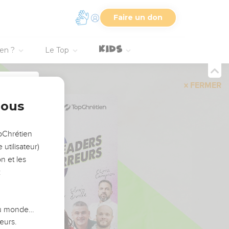
Faire un don
ien ?
Le Top
FERMER
nous
opChrétien
utilisateur)
n et les
:
 du monde…
eurs.