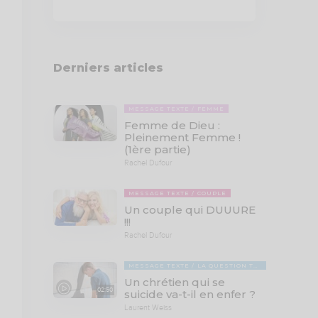
Derniers articles
MESSAGE TEXTE
FEMME
Femme de Dieu :
Pleinement Femme !
(1ère partie)
Rachel Dufour
MESSAGE TEXTE
COUPLE
Un couple qui DUUURE
!!!
Rachel Dufour
MESSAGE TEXTE
LA QUESTION TABOUE
Un chrétien qui se
02:50
suicide va-t-il en enfer ?
Laurent Weiss