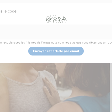
de sexualité du couple
z le code :
ilieux chrétiens ?
La question taboue
n recopiant ces les 4 lettres de l'image nous sommes surs que vous n'êtes pas un rob
Envoyer cet article par email