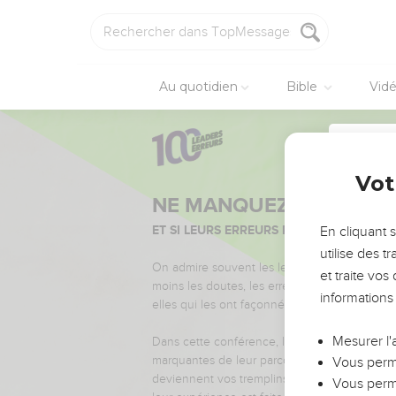
Au quotidien
Bible
Vid
Vot
NE MANQUEZ PAS L’ÉVÉ
ET SI LEURS ERREURS POUVAIENT VOUS 
En cliquant 
Nom du 
utilise des 
On admire souvent les leaders pour leurs réussi
et traite vo
moins les doutes, les erreurs et les saisons di
informations
elles qui les ont façonnés.
Email du
Mesurer l'
Dans cette conférence, leaders, entrepreneur
marquantes de leur parcours et les clés pour
Vous perme
deviennent vos tremplins. Que vous guidiez 
Vous perme