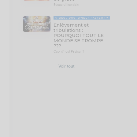
Edouard Kowalski
VIDÉO
QUOI D'NEUF PASTEUR ?
Enlèvement et
78:19
tribulations :
POURQUOI TOUT LE
MONDE SE TROMPE
???
Quoi d'neuf Pasteur ?
Voir tout