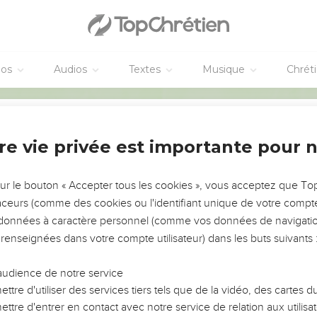
éos
Audios
Textes
Musique
Chrét
re vie privée est importante pour 
Partager par email
NEMENT DE L’ANNÉE !
ÉVITER LES VOTRES ?
sur le bouton « Accepter tous les cookies », vous acceptez que T
destinataire :
traceurs (comme des cookies ou l'identifiant unique de votre compte 
tes, leur impact, leur foi ou leur vision. Mais on voit
s données à caractère personnel (comme vos données de navigatio
fficiles qu'ils ont traversés, alors même que ce sont
 renseignées dans votre compte utilisateur) dans les buts suivants 
(des) destinataire(s) (max 10) :
audience de notre service
s, et responsables reviennent sur les erreurs
 avancer avec plus de sagesse afin que leurs erreurs
ttre d'utiliser des services tiers tels que de la vidéo, des cartes
un ministère, une équipe, un groupe ou une famille,
ttre d'entrer en contact avec notre service de relation aux utilisat