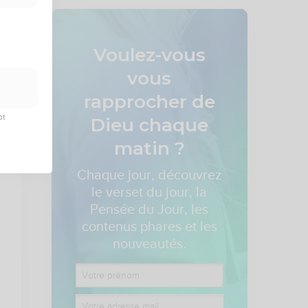
Voulez-vous
vous
rapprocher de
ot
Dieu
chaque
matin ?
Chaque jour, découvrez
le verset du jour, la
Pensée du Jour, les
contenus phares et les
nouveautés.