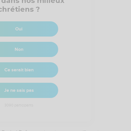
 dans nos milieux
chrétiens ?
Oui
Non
Ce serait bien
Je ne sais pas
3090
participants