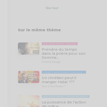
Voir tout
Sur le même thème
MESSAGE TEXTE
COUPLE
Prendre du temps
03:01
dans la prière pour son
homme...
Christine Piauger
VIDÉO
QUOI D'NEUF PASTEUR ?
Un chrétien peut il
17:21
manger Halal ???
Quoi d'neuf Pasteur ?
MESSAGE TEXTE
ENSEIGNEMENTS BIBLIQUES
La puissance de l’action
de grâce