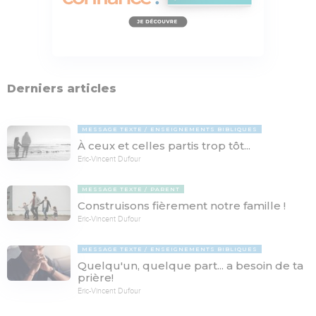
Derniers articles
MESSAGE TEXTE
ENSEIGNEMENTS BIBLIQUES
À ceux et celles partis trop tôt...
Eric-Vincent Dufour
MESSAGE TEXTE
PARENT
Construisons fièrement notre famille !
Eric-Vincent Dufour
MESSAGE TEXTE
ENSEIGNEMENTS BIBLIQUES
Quelqu'un, quelque part... a besoin de ta
prière!
Eric-Vincent Dufour