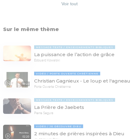
Voir tout
Sur le même thème
MESSAGE TEXTE
ENSEIGNEMENTS BIBLIQUES
La puissance de l’action de grâce
Edouard Kowalski
VIDÉO
PORTE OUVERTE CHRÉTIENNE
Christian Gagnieux - Le loup et l'agneau
35:22
Porte Ouverte Chrétienne
MESSAGE TEXTE
ENSEIGNEMENTS BIBLIQUES
La Prière de Jaebets
Pierre Segura
VIDÉO
JE DÉCOUVRE DIEU
2 minutes de prières inspirées à Dieu
02:20