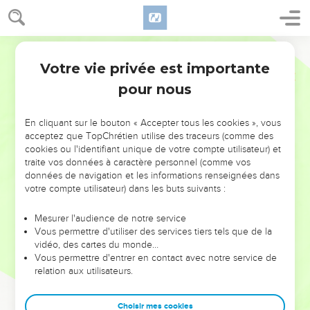
Votre vie privée est importante
pour nous
NE MANQUEZ PAS L’ÉVÉNEMENT
En cliquant sur le bouton « Accepter tous les cookies », vous
DE L’ANNÉE !
acceptez que TopChrétien utilise des traceurs (comme des
cookies ou l'identifiant unique de votre compte utilisateur) et
ET SI LEURS ERREURS POUVAIENT VOUS ÉVITER LES
traite vos données à caractère personnel (comme vos
VOTRES ?
données de navigation et les informations renseignées dans
votre compte utilisateur) dans les buts suivants :
On admire souvent les leaders pour leurs réussites, leur impact,
leur foi ou leur vision. Mais on voit moins les doutes, les erreurs
Mesurer l'audience de notre service
Vous permettre d'utiliser des services tiers tels que de la
et les saisons difficiles qu'ils ont traversés, alors même que ce
vidéo, des cartes du monde…
sont elles qui les ont façonnés.
Vous permettre d'entrer en contact avec notre service de
relation aux utilisateurs.
Dans cette conférence, leaders, entrepreneurs, et responsables
reviennent sur les erreurs marquantes de leur parcours et les
clés pour avancer avec plus de sagesse afin que leurs erreurs
Choisir mes cookies