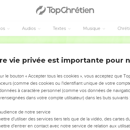
éos
Audios
Textes
Musique
Chrét
re vie privée est importante pour 
NEMENT DE L’ANNÉE !
ÉVITER LES VOTRES ?
sur le bouton « Accepter tous les cookies », vous acceptez que T
traceurs (comme des cookies ou l'identifiant unique de votre compte 
tes, leur impact, leur foi ou leur vision. Mais on voit
s données à caractère personnel (comme vos données de navigatio
fficiles qu'ils ont traversés, alors même que ce sont
 renseignées dans votre compte utilisateur) dans les buts suivants 
audience de notre service
s, et responsables reviennent sur les erreurs
 avancer avec plus de sagesse afin que leurs erreurs
ttre d'utiliser des services tiers tels que de la vidéo, des cartes
un ministère, une équipe, un groupe ou une famille,
ttre d'entrer en contact avec notre service de relation aux utilisat