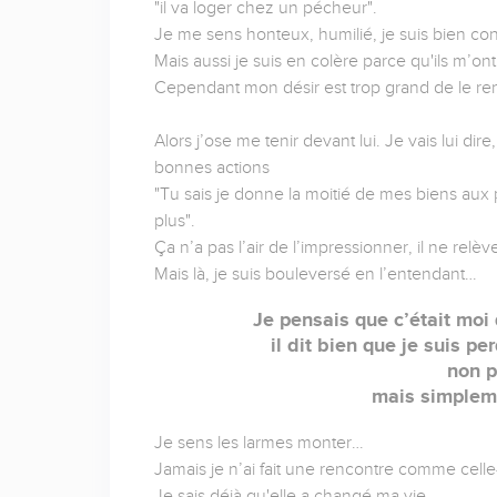
"il va loger chez un pécheur".
Je me sens honteux, humilié, je suis bien con
Mais aussi je suis en colère parce qu'ils m’on
Cependant mon désir est trop grand de le ren
Alors j’ose me tenir devant lui. Je vais lui dire
bonnes actions
"Tu sais je donne la moitié de mes biens aux p
plus".
Ça n’a pas l’air de l’impressionner, il ne rel
Mais là, je suis bouleversé en l’entendant…
Je pensais que c’était moi q
il dit bien que je suis p
non p
mais simpleme
Je sens les larmes monter…
Jamais je n’ai fait une rencontre comme celle-
Je sais déjà qu'elle a changé ma vie.