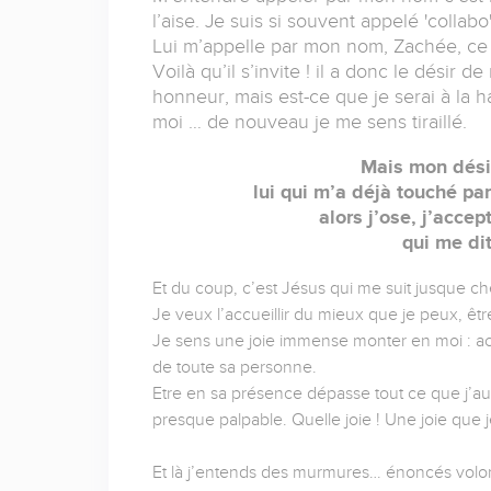
l’aise. Je suis si souvent appelé 'collabo'
Lui m’appelle par mon nom, Zachée, ce no
Voilà qu’il s’invite ! il a donc le désir 
honneur, mais est-ce que je serai à la h
moi … de nouveau je me sens tiraillé.
Mais mon désir
lui qui m’a déjà touché p
alors j’ose, j’accep
qui me dit
Et du coup, c’est Jésus qui me suit jusque 
Je veux l’accueillir du mieux que je peux, être t
Je sens une joie immense monter en moi : acc
de toute sa personne.
Etre en sa présence dépasse tout ce que j’aur
presque palpable. Quelle joie ! Une joie que j
Et là j’entends des murmures… énoncés volon