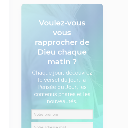
Voulez-vous
vous
rapprocher de
Dieu
chaque
matin ?
Chaque jour, découvrez
le verset du jour, la
Pensée du Jour, les
contenus phares et les
nouveautés.