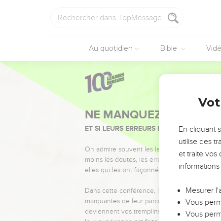
Au quotidien
Bible
Vid
Vot
NE MANQUEZ PAS L’ÉVÉ
ET SI LEURS ERREURS POUVAIENT VOUS 
En cliquant 
utilise des 
On admire souvent les leaders pour leurs réussi
et traite vo
moins les doutes, les erreurs et les saisons di
informations
elles qui les ont façonnés.
Mesurer l'
Dans cette conférence, leaders, entrepreneur
marquantes de leur parcours et les clés pour
Vous perme
deviennent vos tremplins. Que vous guidiez 
Vous perme