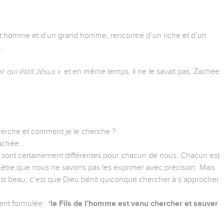
it homme et d’un grand homme, rencontre d’un riche et d’un
t…
r qui était Jésus »
. et en même temps, il ne le savait pas, Zachée
herche et comment je le cherche ?
Zachée…
 sont certainement différentes pour chacun de nous. Chacun est
t-être que nous ne savons pas les exprimer avec précision. Mais
ui est beau, c’est que Dieu bénit quiconque chercher à s’approcher
ment formulée :
‘le Fils de l’homme est venu chercher et sauver