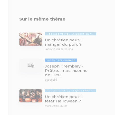
Sur le même thème
MESSAGE TEXTE
LA QUESTION TABOUE
Un chrétien peut-il
manger du porc ?
Jean-Claude Guillaume
VIDÉO
TÉMOIGNAGE
Joseph Tremblay -
Prêtre... mais inconnu
de Dieu
quebec59
MESSAGE TEXTE
LA QUESTION TABOUE
Un chrétien peut-il
fêter Halloween ?
Marie-Ange Muller