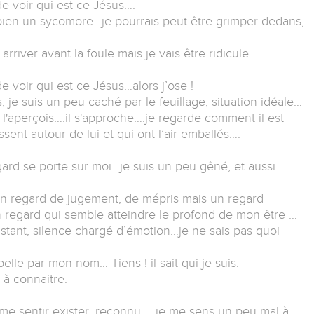
e voir qui est ce Jésus….
 bien un sycomore...je pourrais peut-être grimper dedans,
 arriver avant la foule mais je vais être ridicule…
e voir qui est ce Jésus…alors j’ose !
je suis un peu caché par le feuillage, situation idéale…
 l'aperçois….il s'approche….je regarde comment il est
sent autour de lui et qui ont l’air emballés….
gard se porte sur moi…je suis un peu gêné, et aussi
 un regard de jugement, de mépris mais un regard
n regard qui semble atteindre le profond de mon être …
stant, silence chargé d’émotion…je ne sais pas quoi
rpelle par mon nom… Tiens ! il sait qui je suis.
 à connaitre.
e sentir exister, reconnu. …je me sens un peu mal à