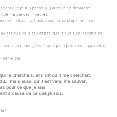
scient que je suis pécheur…j’ai envie de disparaitre…
t volé ma joie ces imbéciles.
contrer, lui qui me bouleverse par sa simple présence.
, au cas où il ne le saurait pas, que je suis aussi capable de
auvres, et quand j'ai volé quelqu’un je lui rends quatre fois
ève même pas.
ui le cherchais, et il dit qu’il me cherchait,
erdu… mais aussi qu’il est venu me sauver,
as pour ce que je fais
nt à cause de ce que je suis.
là !