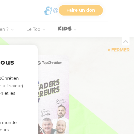
Faire un don
ien ?
Le Top
FERMER
nous
opChrétien
utilisateur)
n et les
:
 du monde…
eurs.