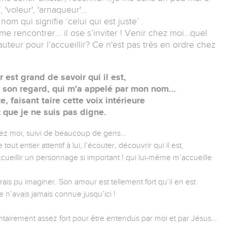
, 'voleur', 'arnaqueur'…
m qui signifie ‘celui qui est juste’ .
de me rencontrer… il ose s’inviter ! Venir chez moi…quel
auteur pour l’accueillir? Ce n'est pas très en ordre chez
 est grand de savoir qui il est,
ar son regard, qui m'a appelé par mon nom…
te, faisant taire cette voix intérieure
 que je ne suis pas digne.
chez moi, suivi de beaucoup de gens…
out entier attentif à lui, l’écouter, découvrir qui il est,
ueillir un personnage si important ! qui lui-même m’accueille
ais pu imaginer. Son amour est tellement fort qu’il en est
e n’avais jamais connue jusqu’ici !
tairement assez fort pour être entendus par moi et par Jésus…