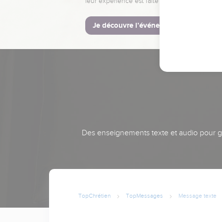
leur expérience est faite pour vous.
Je découvre l’événement
Des enseignements texte et audio pour gra
TopChrétien
TopMessages
Message texte