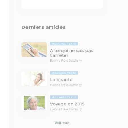
Derniers articles
MESSAGE TEXTE
A toi qui ne sais pas
t'arrêter
Evelyne Frère Datcharry
MESSAGE TEXTE
La beauté
Evelyne Frère Datcharry
MESSAGE TEXTE
Voyage en 2015
Evelyne Frère Datcharry
Voir tout