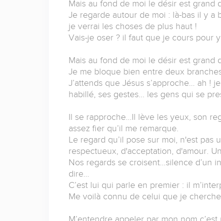
Mais au fond de moi le désir est grand d
Je regarde autour de moi : là-bas il y a
je verrai les choses de plus haut !
Vais-je oser ? il faut que je cours pour y
Mais au fond de moi le désir est grand d
Je me bloque bien entre deux branches, 
J’attends que Jésus s’approche… ah ! je
habillé, ses gestes… les gens qui se pres
Il se rapproche…Il lève les yeux, son re
assez fier qu’il me remarque.
Le regard qu’il pose sur moi, n'est pas
respectueux, d'acceptation, d'amour. U
Nos regards se croisent…silence d’un in
dire…
C’est lui qui parle en premier : il m’inte
Me voilà connu de celui que je cherche
M’entendre appeler par mon nom c’est m