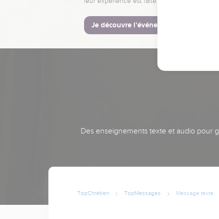
leur expérience est faite pour vous.
Je découvre l’événement
Des enseignements texte et audio pour gra
TopChrétien
TopMessages
Message texte