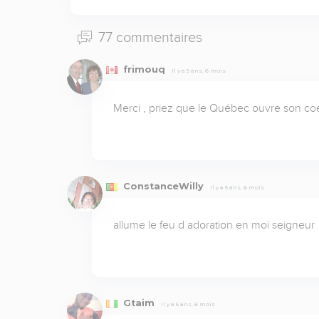
77 commentaires
frimouq
Il y a 5 ans, 6 mois
Merci , priez que le Québec ouvre son coe
ConstanceWilly
Il y a 5 ans, 6 mois
allume le feu d adoration en moi seigneur
Gtaim
Il y a 5 ans, 6 mois