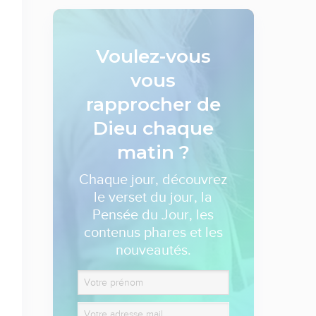
Voulez-vous
vous
rapprocher de
Dieu
chaque
matin ?
Chaque jour, découvrez
le verset du jour, la
Pensée du Jour, les
contenus phares et les
nouveautés.