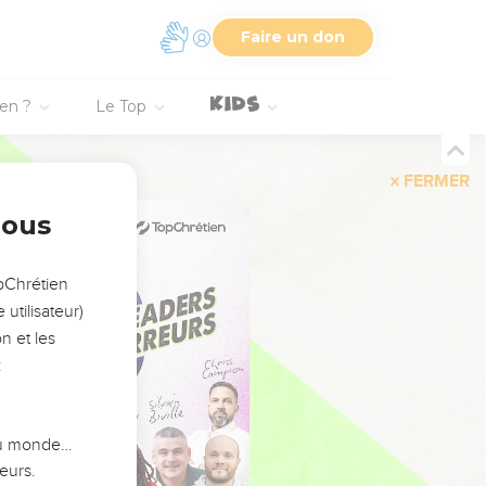
Faire un don
ien ?
Le Top
FERMER
nous
opChrétien
utilisateur)
n et les
:
 du monde…
eurs.