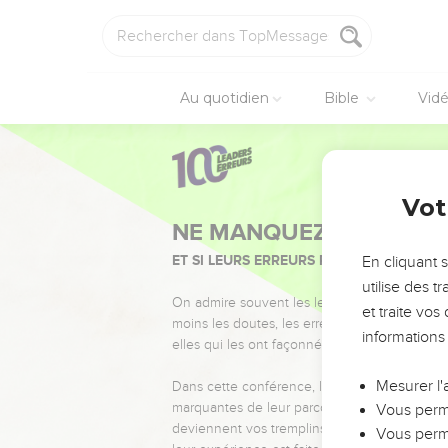
Au quotidien
Bible
Vid
Vot
NE MANQUEZ PAS L’ÉVÉ
ET SI LEURS ERREURS POUVAIENT VOUS 
En cliquant 
utilise des 
On admire souvent les leaders pour leurs réussi
et traite vo
moins les doutes, les erreurs et les saisons di
informations
elles qui les ont façonnés.
Mesurer l'
Dans cette conférence, leaders, entrepreneur
marquantes de leur parcours et les clés pour
Vous perme
deviennent vos tremplins. Que vous guidiez 
Vous perme