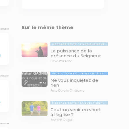
Sur le même thème
entaire
MESSAGE TEXTE
ENSEIGNEMENTS BIBLIQUES
La puissance de la
présence du Seigneur
E
David Wilkerson
VIDÉO
PORTE OUVERTE CHRÉTIENNE
entaire
Ne vous inquiétez de
50:08
rien
Porte Ouverte Chrétienne
E
MESSAGE TEXTE
LA QUESTION TABOUE
Peut-on venir en short
à l’église ?
Elisabeth Dugas
entaire