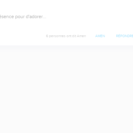
ésence pour d'adorer...

6 personnes ont dit Amen
AMEN
RÉPONDR