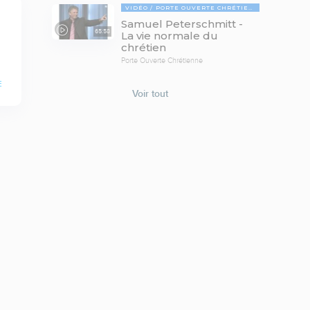
VIDÉO
PORTE OUVERTE CHRÉTIENNE
Samuel Peterschmitt -
65:58
La vie normale du
chrétien
Porte Ouverte Chrétienne
E
Voir tout