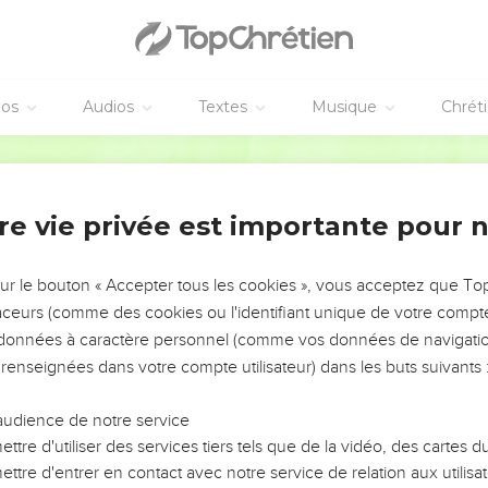
éos
Audios
Textes
Musique
Chrét
re vie privée est importante pour 
NEMENT DE L’ANNÉE !
ÉVITER LES VOTRES ?
sur le bouton « Accepter tous les cookies », vous acceptez que T
traceurs (comme des cookies ou l'identifiant unique de votre compte 
tes, leur impact, leur foi ou leur vision. Mais on voit
s données à caractère personnel (comme vos données de navigatio
fficiles qu'ils ont traversés, alors même que ce sont
 renseignées dans votre compte utilisateur) dans les buts suivants 
audience de notre service
s, et responsables reviennent sur les erreurs
 avancer avec plus de sagesse afin que leurs erreurs
ttre d'utiliser des services tiers tels que de la vidéo, des cartes
un ministère, une équipe, un groupe ou une famille,
ttre d'entrer en contact avec notre service de relation aux utilisat