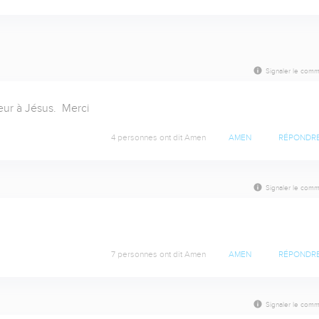
Signaler le comm
ur à Jésus.  Merci
4 personnes ont dit Amen
AMEN
RÉPONDR
Signaler le comm
7 personnes ont dit Amen
AMEN
RÉPONDR
Signaler le comm