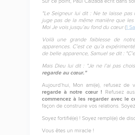
Sur ce point, Paul Calzada écrit dans so
"Le Seigneur lui dit : Ne te laisse pas
juge pas de la même manière que les
Moi Je vois jusqu’au fond du cœur
(
1 S
Voilà une grande faiblesse de notr
apparences. C’est ce qu’a expérimenté 
de belle apparence, Samuel se dit : "C’e
Mais Dieu lui dit : "Je ne l’ai pas chois
regarde au cœur."
Aujourd’hui, Mon ami(e), refusez de 
regarde à notre cœur !
Refusez auss
commencez à les regarder avec le c
façon de construire vos relations. Soyez
Soyez fortifié(e) ! Soyez rempli(e) de di
Vous êtes un miracle !