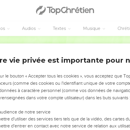
éos
Audios
Textes
Musique
Chrét
re vie privée est importante pour 
NEMENT DE L’ANNÉE !
ÉVITER LES VOTRES ?
sur le bouton « Accepter tous les cookies », vous acceptez que T
traceurs (comme des cookies ou l'identifiant unique de votre compte 
tes, leur impact, leur foi ou leur vision. Mais on voit
s données à caractère personnel (comme vos données de navigatio
fficiles qu'ils ont traversés, alors même que ce sont
 renseignées dans votre compte utilisateur) dans les buts suivants 
audience de notre service
s, et responsables reviennent sur les erreurs
 avancer avec plus de sagesse afin que leurs erreurs
ttre d'utiliser des services tiers tels que de la vidéo, des cartes
un ministère, une équipe, un groupe ou une famille,
ttre d'entrer en contact avec notre service de relation aux utilisat