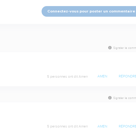
Connectez-vous pour poster un commentaire
Signaler le comm
5 personnes ont dit Amen
AMEN
RÉPONDR
Signaler le comm
5 personnes ont dit Amen
AMEN
RÉPONDR