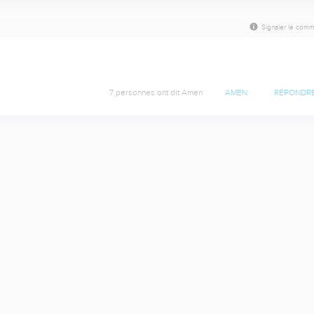
Signaler le comm
7 personnes ont dit Amen
AMEN
RÉPONDR