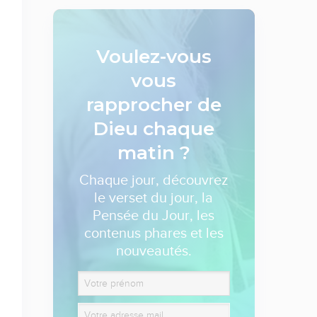
Voulez-vous
vous
rapprocher de
Dieu
chaque
matin ?
Chaque jour, découvrez
le verset du jour, la
Pensée du Jour, les
contenus phares et les
nouveautés.