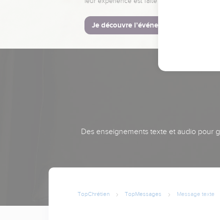
leur expérience est faite pour vous.
Je découvre l’événement
Des enseignements texte et audio pour gra
TopChrétien
TopMessages
Message texte