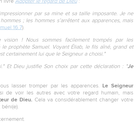
n livre
Adopter le regard de Dieu
:
 impressionner par sa mine et sa taille imposante. Je ne
 hommes ; les hommes s’arrêtent aux apparences, mais
amuel 16.7
).
e vision ! Nous sommes facilement trompés par les
le prophète Samuel. Voyant Éliab, le fils aîné, grand et
st certainement lui que le Seigneur a choisi."
i." Et Dieu justifie Son choix par cette déclaration : "
Je
vous laisser tromper par les apparences.
Le Seigneur
i de voir les autres avec votre regard humain, mais
œur de Dieu.
Cela va considérablement changer votre
 béni(e).
scernement.