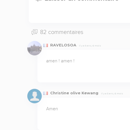
82 commentaires
RAVELOSOA
Il y a 5 ans, 6 mois
amen ! amen !
Christine olive Kewang
Il y a 5 ans, 6 mois
Amen