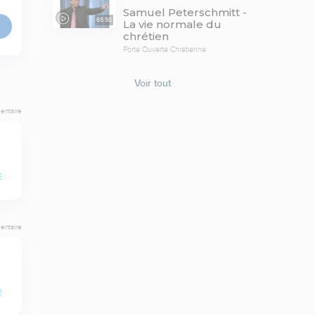
Samuel Peterschmitt -
65:58
La vie normale du
chrétien
Porte Ouverte Chrétienne
Voir tout
entaire
E
entaire
E