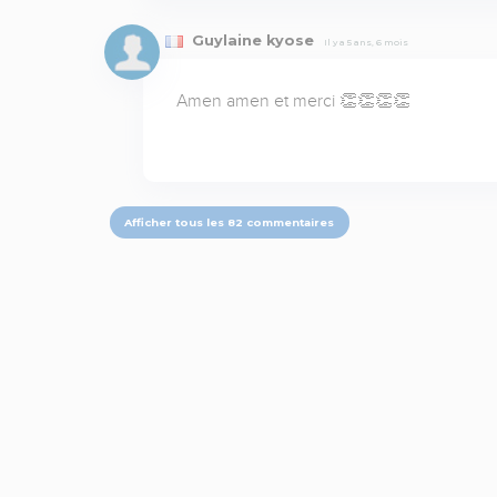
Guylaine kyose
Il y a 5 ans, 6 mois
Amen amen et merci 👏👏👏👏
Afficher tous les 82 commentaires