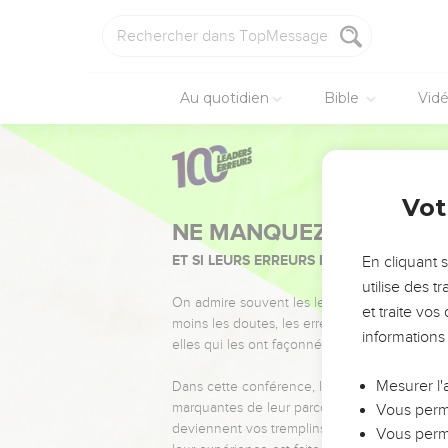
Au quotidien
Bible
Vid
Vot
NE MANQUEZ PAS L’ÉVÉ
ET SI LEURS ERREURS POUVAIENT VOUS 
En cliquant 
utilise des 
On admire souvent les leaders pour leurs réussi
et traite vo
moins les doutes, les erreurs et les saisons di
informations
elles qui les ont façonnés.
Mesurer l'
Dans cette conférence, leaders, entrepreneur
marquantes de leur parcours et les clés pour
Vous perme
deviennent vos tremplins. Que vous guidiez 
Vous perme