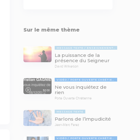
Sur le même thème
MESSAGE TEXTE
ENSEIGNEMENTS BIBLIQUES
La puissance de la
présence du Seigneur
David Wilkerson
VIDÉO
PORTE OUVERTE CHRÉTIENNE
Ne vous inquiétez de
50:08
rien
Porte Ouverte Chrétienne
MESSAGE TEXTE
Parlons de l’impudicité
Jean-Marc Ferez
VIDÉO
PORTE OUVERTE CHRÉTIENNE