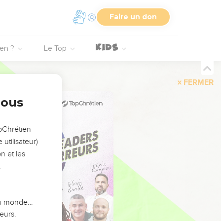
Faire un don
ien ?
Le Top
FERMER
nous
opChrétien
utilisateur)
n et les
:
 du monde…
eurs.