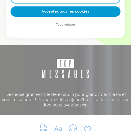
deviennent vos tremplins. Que vous guidiez un ministère, une
équipe, un groupe ou une famille, leur expérience est faite
Accepter tous les cookies
pour vous.
Tout refuser
Je découvre l’événement
Des enseignements texte et audio pour grandir dans la foi et
vous ressourcer ! Démarrez dès aujourd'hui la série texte offerte
dont vous avez besoin.