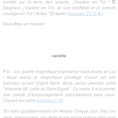
bontés sur la terre des vivants. J’espère en Toi !
Ȏ
Seigneur, j’espère en Toi. Je suis fortifié(e) et je prends
courage en Toi ! Amen."
(D’après
Psaumes 27.13-14
.)
Vous êtes un miracle !
sarielle
P.S. : oui, quelle magnifique espérance nous avons en Lui
! Nous avons le magnifique privilège d’avoir cet ami
précieux qu’est l’Esprit Saint. Alors, venez prendre votre
“Vitamine SE, celle du Saint-Esprit”. Ce matin, Il m’a donné
une parole d’encouragement spécialement pour vous.
Cliquez sur votre
vitamine n° 10
.
"En lisant quotidiennement Un Miracle Chaque Jour, Dieu me
parle, m'encourage, me dirige et me donne la force dans mon