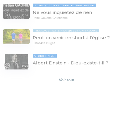
VIDÉO
PORTE OUVERTE CHRÉTIENNE
Ne vous inquiétez de rien
50:08
Porte Ouverte Chrétienne
MESSAGE TEXTE
LA QUESTION TABOUE
Peut-on venir en short à l’église ?
Elisabeth Dugas
VIDÉO
FILM
Albert Einstein - Dieu-existe-t-il ?
01:20
Voir tout