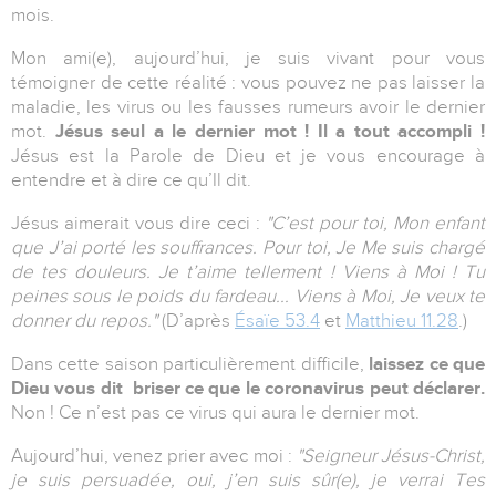
mois.
Mon ami(e), aujourd’hui, je suis vivant pour vous
témoigner de cette réalité : vous pouvez ne pas laisser la
maladie, les virus ou les fausses rumeurs avoir le dernier
mot.
Jésus seul a le dernier mot ! Il
a tout accompli !
Jésus est la Parole de Dieu et je vous encourage à
entendre et à dire ce qu’Il dit.
Jésus aimerait vous dire ceci :
"C’est pour toi, Mon enfant
que J’ai porté les souffrances. Pour toi, Je Me suis chargé
de tes douleurs. Je t’aime tellement ! Viens à Moi ! Tu
peines sous le poids du fardeau... Viens à Moi, Je veux te
donner du repos."
(D’après
Ésaïe 53.4
et
Matthieu 11.28
.)
Dans cette saison particulièrement difficile,
laissez ce que
Dieu vous dit briser ce que le coronavirus peut déclarer.
Non ! Ce n’est pas ce virus qui aura le dernier mot.
Aujourd’hui, venez prier avec moi :
"Seigneur Jésus-Christ,
je suis persuadée, oui, j’en suis sûr(e), je verrai Tes