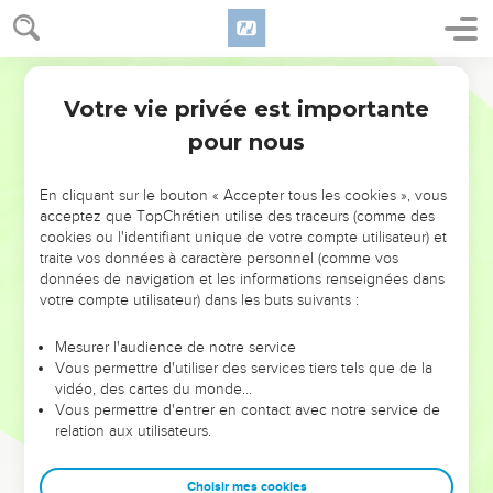
Votre vie privée est importante
pour nous
NE MANQUEZ PAS L’ÉVÉNEMENT
En cliquant sur le bouton « Accepter tous les cookies », vous
DE L’ANNÉE !
acceptez que TopChrétien utilise des traceurs (comme des
cookies ou l'identifiant unique de votre compte utilisateur) et
ET SI LEURS ERREURS POUVAIENT VOUS ÉVITER LES
traite vos données à caractère personnel (comme vos
VOTRES ?
données de navigation et les informations renseignées dans
votre compte utilisateur) dans les buts suivants :
On admire souvent les leaders pour leurs réussites, leur impact,
leur foi ou leur vision. Mais on voit moins les doutes, les erreurs
Mesurer l'audience de notre service
Vous permettre d'utiliser des services tiers tels que de la
et les saisons difficiles qu'ils ont traversés, alors même que ce
vidéo, des cartes du monde…
sont elles qui les ont façonnés.
Vous permettre d'entrer en contact avec notre service de
relation aux utilisateurs.
Dans cette conférence, leaders, entrepreneurs, et responsables
reviennent sur les erreurs marquantes de leur parcours et les
clés pour avancer avec plus de sagesse afin que leurs erreurs
Choisir mes cookies