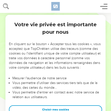
Votre vie privée est importante
pour nous
NE MANQUEZ PAS L’ÉVÉNEMENT
En cliquant sur le bouton « Accepter tous les cookies », vous
DE L’ANNÉE !
acceptez que TopChrétien utilise des traceurs (comme des
cookies ou l'identifiant unique de votre compte utilisateur) et
ET SI LEURS ERREURS POUVAIENT VOUS ÉVITER LES
traite vos données à caractère personnel (comme vos
VOTRES ?
données de navigation et les informations renseignées dans
votre compte utilisateur) dans les buts suivants :
On admire souvent les leaders pour leurs réussites, leur impact,
leur foi ou leur vision. Mais on voit moins les doutes, les erreurs
Mesurer l'audience de notre service
Vous permettre d'utiliser des services tiers tels que de la
et les saisons difficiles qu'ils ont traversés, alors même que ce
vidéo, des cartes du monde…
sont elles qui les ont façonnés.
Vous permettre d'entrer en contact avec notre service de
relation aux utilisateurs.
Dans cette conférence, leaders, entrepreneurs, et responsables
reviennent sur les erreurs marquantes de leur parcours et les
clés pour avancer avec plus de sagesse afin que leurs erreurs
Choisir mes cookies