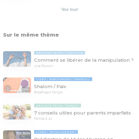
Voir tout
Sur le même thème
MESSAGE TEXTE
LIFESTYLE
Comment se libérer de la manipulation ?
Julie Boccovi
VIDÉO
BIBLEPROJECT FRANÇAIS
Shalom / Paix
03:54
BibleProject français
MESSAGE TEXTE
PARENT
7 conseils utiles pour parents imparfaits
Famille & co
VIDÉO
ENSEIGNEMENT