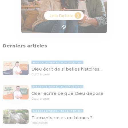
Derniers articles
MESSAGE TEXTE
TOPCHRÉTIEN
Dieu écrit de si belles histoires…
Cœur à cœur
MESSAGE TEXTE
TOPCHRÉTIEN
Oser écrire ce que Dieu dépose
Cœur à cœur
MESSAGE TEXTE
TOPCHRÉTIEN
Flamants roses ou blancs ?
TopChrétien