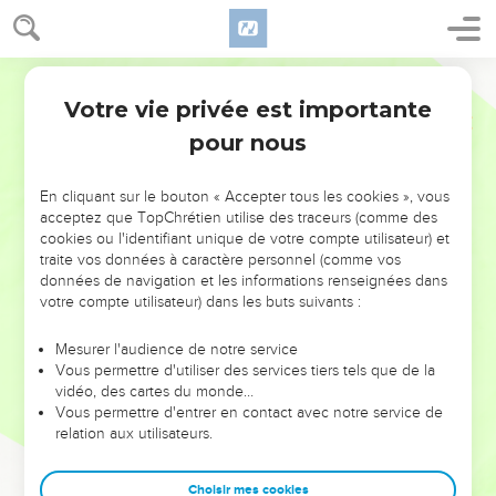
Votre vie privée est importante
pour nous
NE MANQUEZ PAS L’ÉVÉNEMENT
En cliquant sur le bouton « Accepter tous les cookies », vous
DE L’ANNÉE !
acceptez que TopChrétien utilise des traceurs (comme des
cookies ou l'identifiant unique de votre compte utilisateur) et
ET SI LEURS ERREURS POUVAIENT VOUS ÉVITER LES
traite vos données à caractère personnel (comme vos
VOTRES ?
données de navigation et les informations renseignées dans
votre compte utilisateur) dans les buts suivants :
On admire souvent les leaders pour leurs réussites, leur impact,
leur foi ou leur vision. Mais on voit moins les doutes, les erreurs
Mesurer l'audience de notre service
Vous permettre d'utiliser des services tiers tels que de la
et les saisons difficiles qu'ils ont traversés, alors même que ce
vidéo, des cartes du monde…
sont elles qui les ont façonnés.
Vous permettre d'entrer en contact avec notre service de
relation aux utilisateurs.
Dans cette conférence, leaders, entrepreneurs, et responsables
reviennent sur les erreurs marquantes de leur parcours et les
clés pour avancer avec plus de sagesse afin que leurs erreurs
Choisir mes cookies