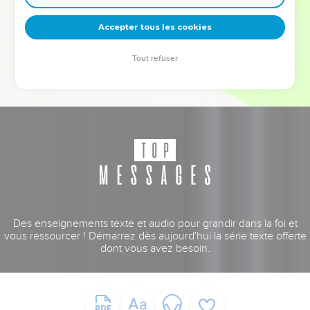
deviennent vos tremplins. Que vous guidiez un ministère, une
équipe, un groupe ou une famille, leur expérience est faite
Accepter tous les cookies
pour vous.
Tout refuser
Je découvre l’événement
Des enseignements texte et audio pour grandir dans la foi et
vous ressourcer ! Démarrez dès aujourd'hui la série texte offerte
dont vous avez besoin.