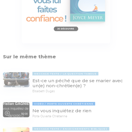
Sur le même thème
MESSAGE TEXTE
LA QUESTION TABOUE
Est-ce un péché que de se marier avec
un(e) non-chrétien(e) ?
Elisabeth Dugas
VIDÉO
PORTE OUVERTE CHRÉTIENNE
Ne vous inquiétez de rien
50:08
Porte Ouverte Chrétienne
MESSAGE TEXTE
ENSEIGNEMENTS BIBLIQUES