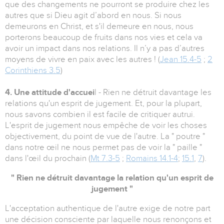
que des changements ne pourront se produire chez les
autres que si Dieu agit d’abord en nous. Si nous
demeurons en Christ, et s'il demeure en nous, nous
porterons beaucoup de fruits dans nos vies et cela va
avoir un impact dans nos relations. Il n’y a pas d’autres
moyens de vivre en paix avec les autres ! (
Jean 15.4-5
;
2
Corinthiens 3.5
)
4. Une attitude d'accuei
l - Rien ne détruit davantage les
relations qu'un esprit de jugement. Et, pour la plupart,
nous savons combien il est facile de critiquer autrui.
L'esprit de jugement nous empêche de voir les choses
objectivement, du point de vue de l'autre. La " poutre "
dans notre œil ne nous permet pas de voir la " paille "
dans l'œil du prochain (
Mt 7.3-5
;
Romains 14.1-4
;
15.1
,
7
).
" Rien ne détruit davantage la relation qu'un esprit de
jugement "
L'acceptation authentique de l'autre exige de notre part
une décision consciente par laquelle nous renonçons et