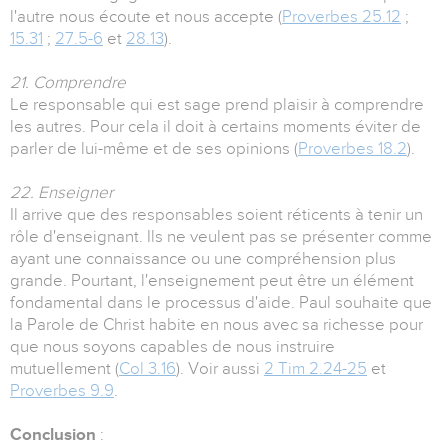
l'autre nous écoute et nous accepte (
Proverbes 25.12
;
15.31
;
27.5-6
et
28.13
).
21. Comprendre
Le responsable qui est sage prend plaisir à comprendre
les autres. Pour cela il doit à certains moments éviter de
parler de lui-même et de ses opinions (
Proverbes 18.2
).
22. Enseigner
Il arrive que des responsables soient réticents à tenir un
rôle d'enseignant. Ils ne veulent pas se présenter comme
ayant une connaissance ou une compréhension plus
grande. Pourtant, l'enseignement peut être un élément
fondamental dans le processus d'aide. Paul souhaite que
la Parole de Christ habite en nous avec sa richesse pour
que nous soyons capables de nous instruire
mutuellement (
Col 3.16
). Voir aussi
2 Tim 2.24-25
et
Proverbes 9.9
.
Conclusion
: