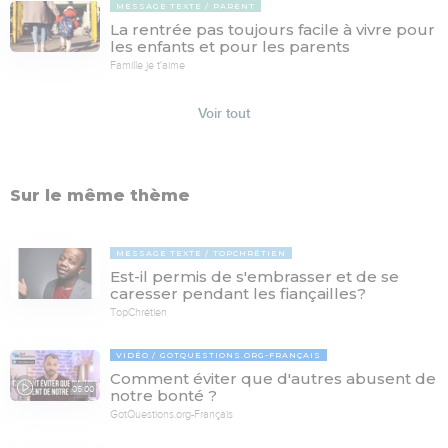
MESSAGE TEXTE
PARENT
La rentrée pas toujours facile à vivre pour
les enfants et pour les parents
Famille je t'aime
Voir tout
Sur le même thème
MESSAGE TEXTE
TOPCHRÉTIEN
Est-il permis de s'embrasser et de se
caresser pendant les fiançailles?
TopChrétien
VIDÉO
GOTQUESTIONS.ORG-FRANÇAIS
Comment éviter que d'autres abusent de
05:00
notre bonté ?
GotQuestions.org-Français