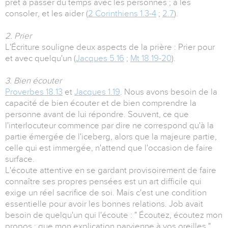
prêt à passer du temps avec les personnes ; à les
consoler, et les aider (
2 Corinthiens 1.3-4
;
2.7
).
2. Prier
L'Écriture souligne deux aspects de la prière : Prier pour
et avec quelqu'un (
Jacques 5.16
;
Mt 18.19-20
).
3. Bien écouter
Proverbes 18.13
et
Jacques 1.19
. Nous avons besoin de la
capacité de bien écouter et de bien comprendre la
personne avant de lui répondre. Souvent, ce que
l'interlocuteur commence par dire ne correspond qu'à la
partie émergée de l'iceberg, alors que la majeure partie,
celle qui est immergée, n'attend que l'occasion de faire
surface.
L'écoute attentive en se gardant provisoirement de faire
connaître ses propres pensées est un art difficile qui
exige un réel sacrifice de soi. Mais c'est une condition
essentielle pour avoir les bonnes relations. Job avait
besoin de quelqu'un qui l'écoute : " Écoutez, écoutez mon
propos : que mon explication parvienne à vos oreilles "