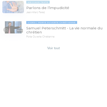
MESSAGE TEXTE
Parlons de l’impudicité
Jean-Marc Ferez
VIDÉO
PORTE OUVERTE CHRÉTIENNE
Samuel Peterschmitt - La vie normale du
65:58
chrétien
Porte Ouverte Chrétienne
Voir tout