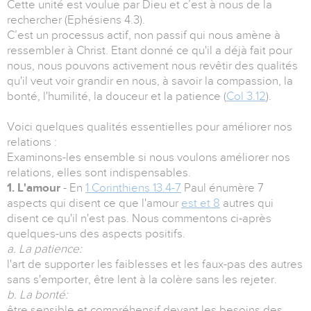
Cette unité est voulue par Dieu et c’est à nous de la
rechercher (Ephésiens 4.3).
C’est un processus actif, non passif qui nous amène à
ressembler à Christ. Etant donné ce qu'il a déjà fait pour
nous, nous pouvons activement nous revêtir des qualités
qu'il veut voir grandir en nous, à savoir la compassion, la
bonté, l'humilité, la douceur et la patience (
Col 3.12
).
Voici quelques qualités essentielles pour améliorer nos
relations :
Examinons-les ensemble si nous voulons améliorer nos
relations, elles sont indispensables.
1. L'amour
- En
1 Corinthiens 13.4-7
Paul énumère 7
aspects qui disent ce que l'amour
est et 8
autres qui
disent ce qu'il n'est pas. Nous commentons ci-après
quelques-uns des aspects positifs.
a. La patience:
l'art de supporter les faiblesses et les faux-pas des autres
sans s'emporter, être lent à la colère sans les rejeter.
b. La bonté:
être sensible et compréhensif devant les besoins des