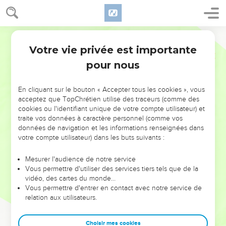
Votre vie privée est importante
pour nous
NE MANQUEZ PAS L’ÉVÉNEMENT
En cliquant sur le bouton « Accepter tous les cookies », vous
DE L’ANNÉE !
acceptez que TopChrétien utilise des traceurs (comme des
cookies ou l'identifiant unique de votre compte utilisateur) et
ET SI LEURS ERREURS POUVAIENT VOUS ÉVITER LES
traite vos données à caractère personnel (comme vos
VOTRES ?
données de navigation et les informations renseignées dans
votre compte utilisateur) dans les buts suivants :
On admire souvent les leaders pour leurs réussites, leur impact,
leur foi ou leur vision. Mais on voit moins les doutes, les erreurs
Mesurer l'audience de notre service
Vous permettre d'utiliser des services tiers tels que de la
et les saisons difficiles qu'ils ont traversés, alors même que ce
vidéo, des cartes du monde…
sont elles qui les ont façonnés.
Vous permettre d'entrer en contact avec notre service de
relation aux utilisateurs.
Dans cette conférence, leaders, entrepreneurs, et responsables
reviennent sur les erreurs marquantes de leur parcours et les
clés pour avancer avec plus de sagesse afin que leurs erreurs
Choisir mes cookies