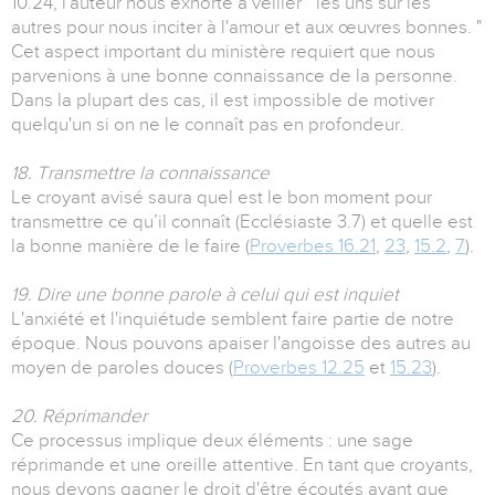
10.24, l'auteur nous exhorte à veiller " les uns sur les
autres pour nous inciter à l'amour et aux œuvres bonnes. "
Cet aspect important du ministère requiert que nous
parvenions à une bonne connaissance de la personne.
Dans la plupart des cas, il est impossible de motiver
quelqu'un si on ne le connaît pas en profondeur.
18. Transmettre la connaissance
Le croyant avisé saura quel est le bon moment pour
transmettre ce qu’il connaît (Ecclésiaste 3.7) et quelle est
la bonne manière de le faire (
Proverbes 16.21
,
23
,
15.2
,
7
).
19. Dire une bonne parole à celui qui est inquiet
L'anxiété et l'inquiétude semblent faire partie de notre
époque. Nous pouvons apaiser l'angoisse des autres au
moyen de paroles douces (
Proverbes 12.25
et
15.23
).
20. Réprimander
Ce processus implique deux éléments : une sage
réprimande et une oreille attentive. En tant que croyants,
nous devons gagner le droit d'être écoutés avant que