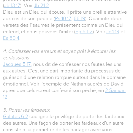
(
Jb 13.17
). Voir
Jb 21.2
.
Dieu est un Dieu qui écoute. Il prête une oreille attentive
aux cris de son peuple (
Ps 10.17
;
66.19
). Quarante-deux
versets des Psaumes le présentent comme un Dieu qui
entend, et nous pouvons l'imiter (
Ep 5.1-2
). Voir
Jc 1.19
et
Es 50.4
.
4. Confesser vos erreurs et soyez prêt à écouter les
confessions
Jacques 5.17
, nous dit de confesser nos fautes les uns
aux autres. C'est une part importante du processus de
guérison d’une relation rompue surtout dans le domaine
émotionnel. Voir l’exemple de Nathan auprès de David
après que celui-ci eut confessé son péché, en
2 Samuel
12
.
5. Porter les fardeaux
Galates 6.2
souligne le privilège de porter les fardeaux
des autres. Une façon de porter les fardeaux d'un autre
consiste à lui permettre de les partager avec vous.