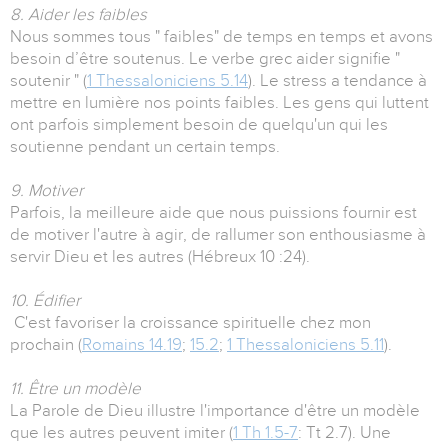
8. Aider les faibles
Nous sommes tous " faibles" de temps en temps et avons
besoin d’être soutenus. Le verbe grec aider signifie "
soutenir " (
1 Thessaloniciens 5.14
). Le stress a tendance à
mettre en lumière nos points faibles. Les gens qui luttent
ont parfois simplement besoin de quelqu'un qui les
soutienne pendant un certain temps.
9. Motiver
Parfois, la meilleure aide que nous puissions fournir est
de motiver l'autre à agir, de rallumer son enthousiasme à
servir Dieu et les autres (Hébreux 10 :24).
10. Édifier
C'est favoriser la croissance spirituelle chez mon
prochain (
Romains 14.19
;
15.2
;
1 Thessaloniciens 5.11
).
11. Être un modèle
La Parole de Dieu illustre l'importance d'être un modèle
que les autres peuvent imiter (
1 Th 1.5-7
: Tt 2.7). Une