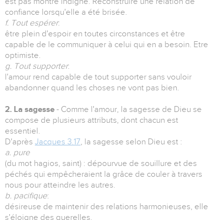
est pas montré indigne. Reconstruire une relation de
confiance lorsqu'elle a été brisée.
f. Tout espérer
:
être plein d'espoir en toutes circonstances et être
capable de le communiquer à celui qui en a besoin. Etre
optimiste.
g. Tout supporter
:
l'amour rend capable de tout supporter sans vouloir
abandonner quand les choses ne vont pas bien.
2. La sagesse
- Comme l'amour, la sagesse de Dieu se
compose de plusieurs attributs, dont chacun est
essentiel.
D'après
Jacques 3.17
, la sagesse selon Dieu est :
a. pure
(du mot hagios, saint) : dépourvue de souillure et des
péchés qui empêcheraient la grâce de couler à travers
nous pour atteindre les autres.
b. pacifique
:
désireuse de maintenir des relations harmonieuses, elle
s'éloigne des querelles.