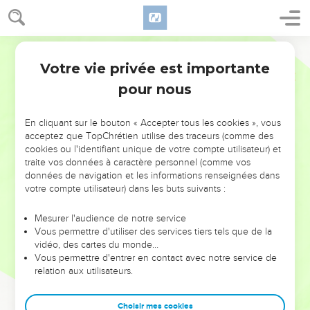
Votre vie privée est importante
pour nous
NE MANQUEZ PAS L’ÉVÉNEMENT
En cliquant sur le bouton « Accepter tous les cookies », vous
DE L’ANNÉE !
acceptez que TopChrétien utilise des traceurs (comme des
cookies ou l'identifiant unique de votre compte utilisateur) et
ET SI LEURS ERREURS POUVAIENT VOUS ÉVITER LES
traite vos données à caractère personnel (comme vos
VOTRES ?
données de navigation et les informations renseignées dans
votre compte utilisateur) dans les buts suivants :
On admire souvent les leaders pour leurs réussites, leur impact,
leur foi ou leur vision. Mais on voit moins les doutes, les erreurs
Mesurer l'audience de notre service
Vous permettre d'utiliser des services tiers tels que de la
et les saisons difficiles qu'ils ont traversés, alors même que ce
vidéo, des cartes du monde…
sont elles qui les ont façonnés.
Vous permettre d'entrer en contact avec notre service de
relation aux utilisateurs.
Dans cette conférence, leaders, entrepreneurs, et responsables
reviennent sur les erreurs marquantes de leur parcours et les
clés pour avancer avec plus de sagesse afin que leurs erreurs
Choisir mes cookies