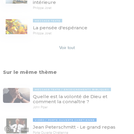
intérieure
Philippe Joret
MESSAGE TEXTE
La pensée d'espérance
Philippe Joret
Voir tout
Sur le même thème
MESSAGE TEXTE
ENSEIGNEMENTS BIBLIQUES
Quelle est la volonté de Dieu et
comment la connaître ?
John Piper
VIDÉO
PORTE OUVERTE CHRÉTIENNE
Jean Peterschmitt - Le grand repas
50:40
Porte Ouverte Chrétienne