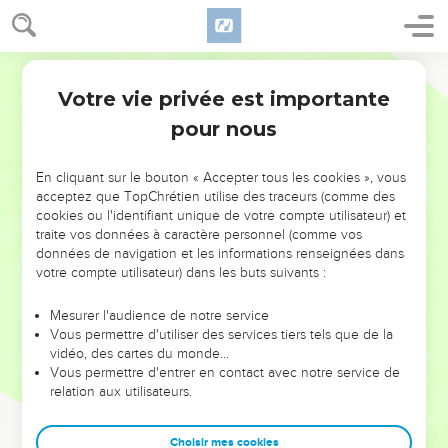
Votre vie privée est importante
pour nous
NE MANQUEZ PAS L’ÉVÉNEMENT
En cliquant sur le bouton « Accepter tous les cookies », vous
DE L’ANNÉE !
acceptez que TopChrétien utilise des traceurs (comme des
cookies ou l'identifiant unique de votre compte utilisateur) et
ET SI LEURS ERREURS POUVAIENT VOUS ÉVITER LES
traite vos données à caractère personnel (comme vos
VOTRES ?
données de navigation et les informations renseignées dans
votre compte utilisateur) dans les buts suivants :
On admire souvent les leaders pour leurs réussites, leur impact,
leur foi ou leur vision. Mais on voit moins les doutes, les erreurs
Mesurer l'audience de notre service
Vous permettre d'utiliser des services tiers tels que de la
et les saisons difficiles qu'ils ont traversés, alors même que ce
vidéo, des cartes du monde…
sont elles qui les ont façonnés.
Vous permettre d'entrer en contact avec notre service de
relation aux utilisateurs.
Dans cette conférence, leaders, entrepreneurs, et responsables
reviennent sur les erreurs marquantes de leur parcours et les
clés pour avancer avec plus de sagesse afin que leurs erreurs
Choisir mes cookies