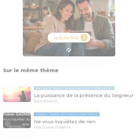
Sur le même thème
MESSAGE TEXTE
ENSEIGNEMENTS BIBLIQUES
La puissance de la présence du Seigneur
David Wilkerson
VIDÉO
PORTE OUVERTE CHRÉTIENNE
Ne vous inquiétez de rien
50:08
Porte Ouverte Chrétienne