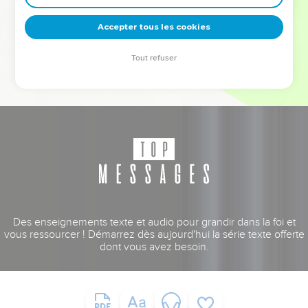
deviennent vos tremplins. Que vous guidiez un ministère, une
équipe, un groupe ou une famille, leur expérience est faite
Accepter tous les cookies
pour vous.
Tout refuser
Je découvre l’événement
Des enseignements texte et audio pour grandir dans la foi et
vous ressourcer ! Démarrez dès aujourd'hui la série texte offerte
dont vous avez besoin.