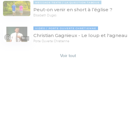
MESSAGE TEXTE
LA QUESTION TABOUE
Peut-on venir en short à l’église ?
Elisabeth Dugas
VIDÉO
PORTE OUVERTE CHRÉTIENNE
Christian Gagnieux - Le loup et l'agneau
35:22
Porte Ouverte Chrétienne
Voir tout