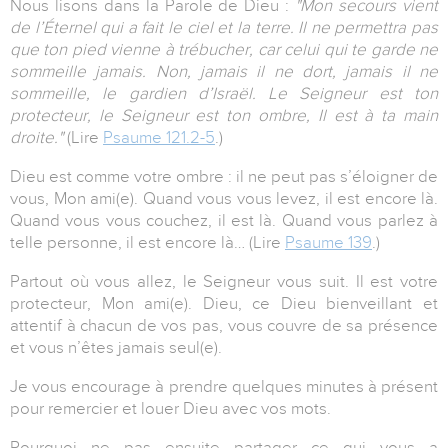
Nous lisons dans la Parole de Dieu :
"Mon secours vient
de l’Éternel qui a fait le ciel et la terre. Il ne permettra pas
que ton pied vienne à trébucher, car celui qui te garde ne
sommeille jamais. Non, jamais il ne dort, jamais il ne
sommeille, le gardien d’Israël. Le Seigneur est ton
protecteur, le Seigneur est ton ombre, Il est à ta main
droite."
(Lire
Psaume 121.2-5
.)
Dieu est comme votre ombre : il ne peut pas s’éloigner de
vous, Mon ami(e). Quand vous vous levez, il est encore là.
Quand vous vous couchez, il est là. Quand vous parlez à
telle personne, il est encore là… (Lire
Psaume 139
.)
Partout où vous allez, le Seigneur vous suit. Il est votre
protecteur, Mon ami(e). Dieu, ce Dieu bienveillant et
attentif à chacun de vos pas, vous couvre de sa présence
et vous n’êtes jamais seul(e).
Je vous encourage à prendre quelques minutes à présent
pour remercier et louer Dieu avec vos mots.
Pourquoi ne pas ensuite partager ce qui vous a