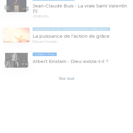
Jean-Claude Buis - La vraie Saint Valentin
11:01
(1)
JCMBUIS.tv
MESSAGE TEXTE
ENSEIGNEMENTS BIBLIQUES
La puissance de l’action de grâce
Edouard Kowalski
VIDÉO
FILM
Albert Einstein - Dieu-existe-t-il ?
01:20
Voir tout