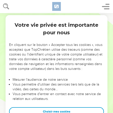
Votre vie privée est importante
pour nous
NE MANQUEZ PAS L’ÉVÉNEMENT
En cliquant sur le bouton « Accepter tous les cookies », vous
DE L’ANNÉE !
acceptez que TopChrétien utilise des traceurs (comme des
cookies ou l'identifiant unique de votre compte utilisateur) et
ET SI LEURS ERREURS POUVAIENT VOUS ÉVITER LES
traite vos données à caractère personnel (comme vos
VOTRES ?
données de navigation et les informations renseignées dans
votre compte utilisateur) dans les buts suivants :
On admire souvent les leaders pour leurs réussites, leur impact,
leur foi ou leur vision. Mais on voit moins les doutes, les erreurs
Mesurer l'audience de notre service
Vous permettre d'utiliser des services tiers tels que de la
et les saisons difficiles qu'ils ont traversés, alors même que ce
vidéo, des cartes du monde…
sont elles qui les ont façonnés.
Vous permettre d'entrer en contact avec notre service de
relation aux utilisateurs.
Dans cette conférence, leaders, entrepreneurs, et responsables
reviennent sur les erreurs marquantes de leur parcours et les
clés pour avancer avec plus de sagesse afin que leurs erreurs
Choisir mes cookies