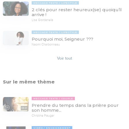
MESSAGE TEXTE
LIFESTYLE
2 clés pour rester heureux(se) quoiqu’il
arrive !
Lisa Giordanella
MESSAGE TEXTE
LIFESTYLE
Pourquoi moi, Seigneur ???
Naomi Charbonneau
Voir tout
Sur le même thème
MESSAGE TEXTE
COUPLE
Prendre du temps dans la prière pour
03:01
son homme...
Christine Piauger
VIDÉO
ENSEIGNEMENT