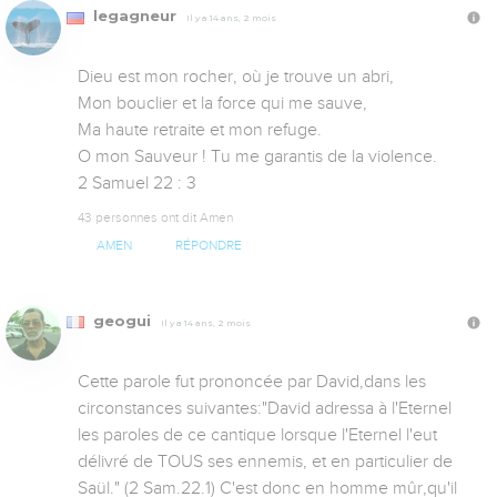
legagneur
Il y a 14 ans, 2 mois
Dieu est mon rocher, où je trouve un abri,

Mon bouclier et la force qui me sauve,

Ma haute retraite et mon refuge.

O mon Sauveur ! Tu me garantis de la violence.

2 Samuel 22 : 3
43 personnes ont dit Amen
AMEN
RÉPONDRE
geogui
Il y a 14 ans, 2 mois
Cette parole fut prononcée par David,dans les 
circonstances suivantes:"David adressa à l'Eternel 
les paroles de ce cantique lorsque l'Eternel l'eut 
délivré de TOUS ses ennemis, et en particulier de 
Saül." (2 Sam.22.1) C'est donc en homme mûr,qu'il 