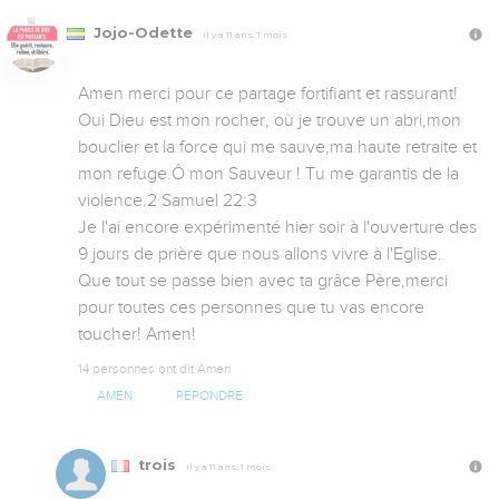
Jojo-Odette
Il y a 11 ans, 1 mois
Amen merci pour ce partage fortifiant et rassurant! 

Oui Dieu est mon rocher, où je trouve un abri,mon 
bouclier et la force qui me sauve,ma haute retraite et 
mon refuge.Ô mon Sauveur ! Tu me garantis de la 
violence.2 Samuel 22:3

Je l'ai encore expérimenté hier soir à l'ouverture des 
9 jours de prière que nous allons vivre à l'Eglise. 
Que tout se passe bien avec ta grâce Père,merci 
pour toutes ces personnes que tu vas encore 
toucher! Amen!
14 personnes ont dit Amen
AMEN
RÉPONDRE
trois
Il y a 11 ans, 1 mois