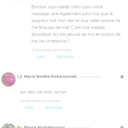
Bonsoir Jojo-odette merci pour votre 
message, prie également pour moi que le 
seigneur soit mon abri et que cette voisine ne 
me fera pas de mal! C est une malade 
alcoolique qui est jalouse de moi et surtout de 
ma vie chrétienne !!
21 personnes ont dit Amen
AMEN
RÉPONDRE
Marie Noelle Robaczynski
Il y a 11 ans, 1 mois
oui dieu est mon rocher
20 personnes ont dit Amen
AMEN
RÉPONDRE
Blaise Kpatabossou
Il y a 14 ans, 2 mois