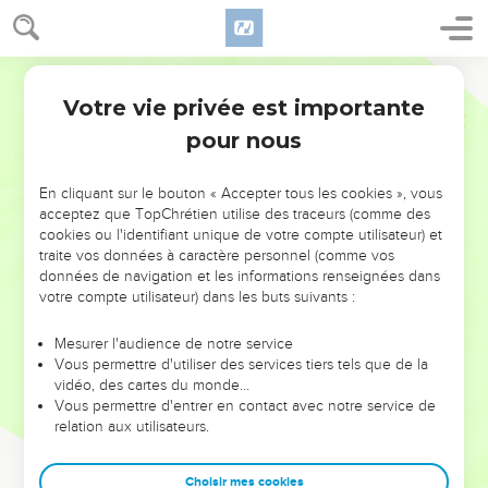
Votre vie privée est importante
pour nous
NE MANQUEZ PAS L’ÉVÉNEMENT
En cliquant sur le bouton « Accepter tous les cookies », vous
DE L’ANNÉE !
acceptez que TopChrétien utilise des traceurs (comme des
cookies ou l'identifiant unique de votre compte utilisateur) et
ET SI LEURS ERREURS POUVAIENT VOUS ÉVITER LES
traite vos données à caractère personnel (comme vos
VOTRES ?
données de navigation et les informations renseignées dans
votre compte utilisateur) dans les buts suivants :
On admire souvent les leaders pour leurs réussites, leur impact,
leur foi ou leur vision. Mais on voit moins les doutes, les erreurs
Mesurer l'audience de notre service
Vous permettre d'utiliser des services tiers tels que de la
et les saisons difficiles qu'ils ont traversés, alors même que ce
vidéo, des cartes du monde…
sont elles qui les ont façonnés.
Vous permettre d'entrer en contact avec notre service de
relation aux utilisateurs.
Dans cette conférence, leaders, entrepreneurs, et responsables
reviennent sur les erreurs marquantes de leur parcours et les
clés pour avancer avec plus de sagesse afin que leurs erreurs
Choisir mes cookies