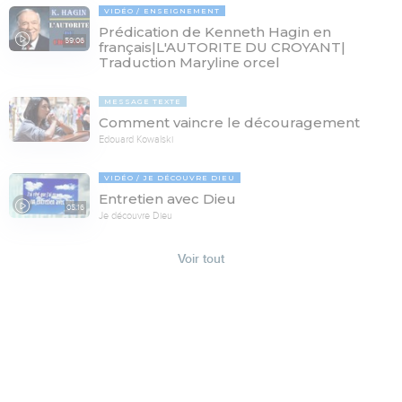
VIDÉO
ENSEIGNEMENT
Prédication de Kenneth Hagin en
59:06
français|L'AUTORITE DU CROYANT|
Traduction Maryline orcel
MESSAGE TEXTE
Comment vaincre le découragement
Edouard Kowalski
VIDÉO
JE DÉCOUVRE DIEU
Entretien avec Dieu
05:16
Je découvre Dieu
Voir tout