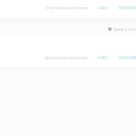
21 personnes ont dit Amen
AMEN
RÉPONDR
Signaler le comm
38 personnes ont dit Amen
AMEN
RÉPONDR