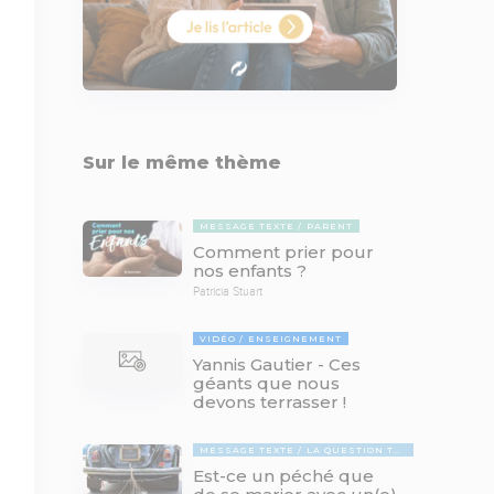
Sur le même thème
MESSAGE TEXTE
PARENT
Comment prier pour
nos enfants ?
Patricia Stuart
VIDÉO
ENSEIGNEMENT
Yannis Gautier - Ces
géants que nous
devons terrasser !
MESSAGE TEXTE
LA QUESTION TABOUE
Est-ce un péché que