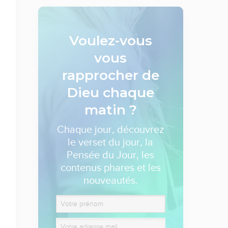
Voulez-vous
vous
rapprocher de
Dieu
chaque
matin ?
Chaque jour, découvrez
le verset du jour, la
Pensée du Jour, les
contenus phares et les
nouveautés.