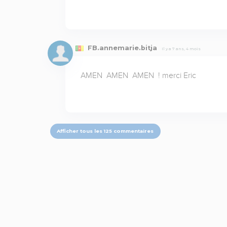
FB.annemarie.bitja
Il y a 7 ans, 4 mois
AMEN  AMEN  AMEN  ! merci Eric
Afficher tous les 125 commentaires