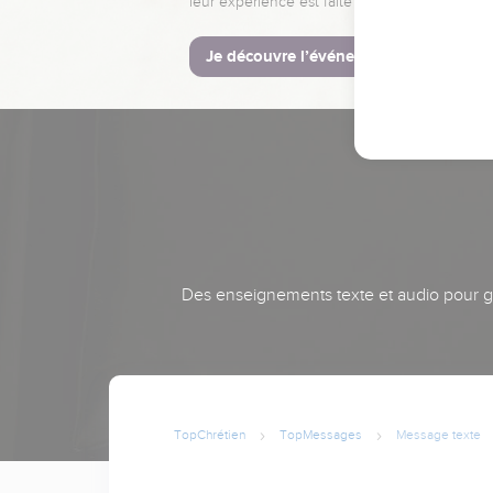
leur expérience est faite pour vous.
Je découvre l’événement
Des enseignements texte et audio pour gra
TopChrétien
TopMessages
Message texte