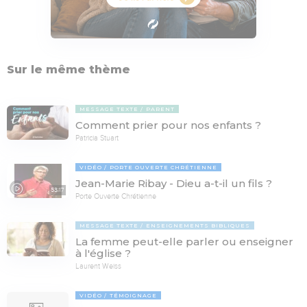
Sur le même thème
MESSAGE TEXTE
PARENT
Comment prier pour nos enfants ?
Patricia Stuart
VIDÉO
PORTE OUVERTE CHRÉTIENNE
Jean-Marie Ribay - Dieu a-t-il un fils ?
53:17
Porte Ouverte Chrétienne
MESSAGE TEXTE
ENSEIGNEMENTS BIBLIQUES
La femme peut-elle parler ou enseigner
à l'église ?
Laurent Weiss
VIDÉO
TÉMOIGNAGE