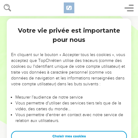
Votre vie privée est importante
pour nous
NE MANQUEZ PAS L’ÉVÉNEMENT
En cliquant sur le bouton « Accepter tous les cookies », vous
DE L’ANNÉE !
acceptez que TopChrétien utilise des traceurs (comme des
cookies ou l'identifiant unique de votre compte utilisateur) et
ET SI LEURS ERREURS POUVAIENT VOUS ÉVITER LES
traite vos données à caractère personnel (comme vos
VOTRES ?
données de navigation et les informations renseignées dans
votre compte utilisateur) dans les buts suivants :
On admire souvent les leaders pour leurs réussites, leur impact,
leur foi ou leur vision. Mais on voit moins les doutes, les erreurs
Mesurer l'audience de notre service
Vous permettre d'utiliser des services tiers tels que de la
et les saisons difficiles qu'ils ont traversés, alors même que ce
vidéo, des cartes du monde…
sont elles qui les ont façonnés.
Vous permettre d'entrer en contact avec notre service de
relation aux utilisateurs.
Dans cette conférence, leaders, entrepreneurs, et responsables
reviennent sur les erreurs marquantes de leur parcours et les
clés pour avancer avec plus de sagesse afin que leurs erreurs
Choisir mes cookies