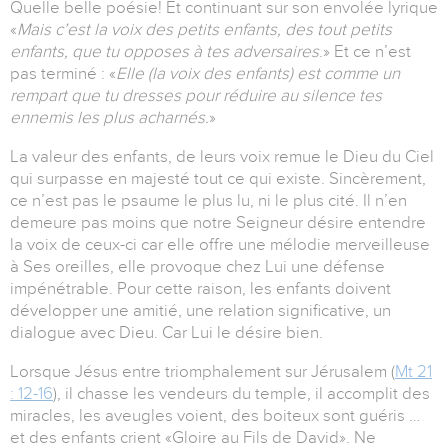
Quelle belle poésie! Et continuant sur son envolée lyrique
«
Mais c’est la voix des petits enfants, des tout petits
enfants, que tu opposes à tes adversaires
.» Et ce n’est
pas terminé : «
Elle (la voix des enfants) est comme un
rempart que tu dresses pour réduire au silence tes
ennemis les plus acharnés.
»
La valeur des enfants, de leurs voix remue le Dieu du Ciel
qui surpasse en majesté tout ce qui existe. Sincèrement,
ce n’est pas le psaume le plus lu, ni le plus cité. Il n’en
demeure pas moins que notre Seigneur désire entendre
la voix de ceux-ci car elle offre une mélodie merveilleuse
à Ses oreilles, elle provoque chez Lui une défense
impénétrable. Pour cette raison, les enfants doivent
développer une amitié, une relation significative, un
dialogue avec Dieu. Car Lui le désire bien.
Lorsque Jésus entre triomphalement sur Jérusalem (
Mt 21
: 12-16
), il chasse les vendeurs du temple, il accomplit des
miracles, les aveugles voient, des boiteux sont guéris …
et des enfants crient «Gloire au Fils de David». Ne