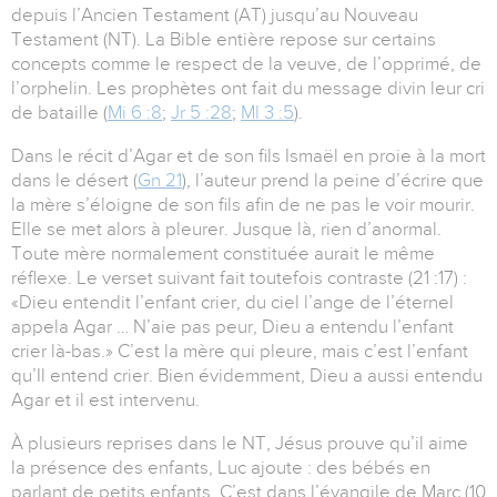
depuis l’Ancien Testament (AT) jusqu’au Nouveau
Testament (NT). La Bible entière repose sur certains
concepts comme le respect de la veuve, de l’opprimé, de
l’orphelin. Les prophètes ont fait du message divin leur cri
de bataille (
Mi 6 :8
;
Jr 5 :28
;
Ml 3 :5
).
Dans le récit d’Agar et de son fils Ismaël en proie à la mort
dans le désert (
Gn 21
), l’auteur prend la peine d’écrire que
la mère s’éloigne de son fils afin de ne pas le voir mourir.
Elle se met alors à pleurer. Jusque là, rien d’anormal.
Toute mère normalement constituée aurait le même
réflexe. Le verset suivant fait toutefois contraste (21 :17) :
«Dieu entendit l’enfant crier, du ciel l’ange de l’éternel
appela Agar … N’aie pas peur, Dieu a entendu l’enfant
crier là-bas.» C’est la mère qui pleure, mais c’est l’enfant
qu’Il entend crier. Bien évidemment, Dieu a aussi entendu
Agar et il est intervenu.
À plusieurs reprises dans le NT, Jésus prouve qu’il aime
la présence des enfants, Luc ajoute : des bébés en
parlant de petits enfants. C’est dans l’évangile de Marc (10