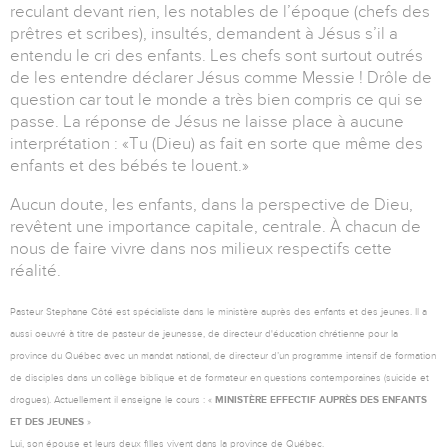
reculant devant rien, les notables de l’époque (chefs des
prêtres et scribes), insultés, demandent à Jésus s’il a
entendu le cri des enfants. Les chefs sont surtout outrés
de les entendre déclarer Jésus comme Messie ! Drôle de
question car tout le monde a très bien compris ce qui se
passe. La réponse de Jésus ne laisse place à aucune
interprétation : «Tu (Dieu) as fait en sorte que même des
enfants et des bébés te louent.»
Aucun doute, les enfants, dans la perspective de Dieu,
revêtent une importance capitale, centrale. À chacun de
nous de faire vivre dans nos milieux respectifs cette
réalité.
Pasteur Stephane Côté est spécialiste dans le ministère auprès des enfants et des jeunes. Il a
aussi oeuvré à titre de pasteur de jeunesse, de directeur d'éducation chrétienne pour la
province du Québec avec un mandat national, de directeur d’un programme intensif de formation
de disciples dans un collège biblique et de formateur en questions contemporaines (suicide et
drogues). Actuellement il enseigne le cours : «
MINISTÈRE EFFECTIF AUPRÈS DES ENFANTS
ET DES JEUNES
»
Lui, son épouse et leurs deux filles vivent dans la province de Québec.