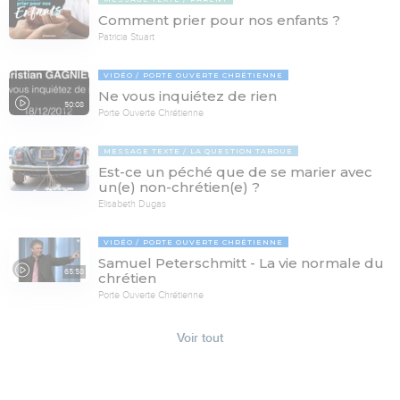
Comment prier pour nos enfants ?
Patricia Stuart
VIDÉO
PORTE OUVERTE CHRÉTIENNE
Ne vous inquiétez de rien
50:08
Porte Ouverte Chrétienne
MESSAGE TEXTE
LA QUESTION TABOUE
Est-ce un péché que de se marier avec
un(e) non-chrétien(e) ?
Elisabeth Dugas
VIDÉO
PORTE OUVERTE CHRÉTIENNE
Samuel Peterschmitt - La vie normale du
65:58
chrétien
Porte Ouverte Chrétienne
Voir tout