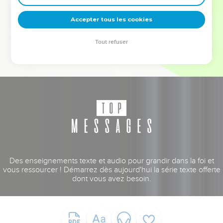
deviennent vos tremplins. Que vous guidiez un ministère, une
équipe, un groupe ou une famille, leur expérience est faite
Accepter tous les cookies
pour vous.
Tout refuser
Je découvre l’événement
Des enseignements texte et audio pour grandir dans la foi et
vous ressourcer ! Démarrez dès aujourd'hui la série texte offerte
dont vous avez besoin.