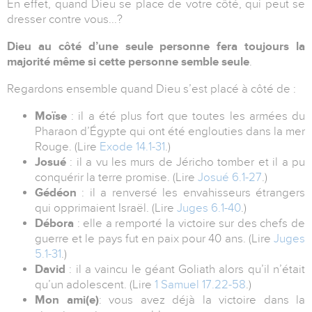
En effet, quand Dieu se place de votre côté, qui peut se
dresser contre vous...?
Dieu au côté d’une seule personne fera toujours la
majorité même si cette personne semble seule
.
Regardons ensemble quand Dieu s’est placé à côté de :
Moïse
: il a été plus fort que toutes les armées du
Pharaon d’Égypte qui ont été englouties dans la mer
Rouge. (Lire
Exode 14.1-31
.)
Josué
: il a vu les murs de Jéricho tomber et il a pu
conquérir la terre promise. (Lire
Josué 6.1-27
.)
Gédéon
: il a renversé les envahisseurs étrangers
qui opprimaient Israël. (Lire
Juges 6.1-40
.)
Débora
: elle a remporté la victoire sur des chefs de
guerre et le pays fut en paix pour 40 ans. (Lire
Juges
5.1-31
.)
David
: il a vaincu le géant Goliath alors qu’il n’était
qu’un adolescent. (Lire
1 Samuel 17.22-58
.)
Mon ami(e)
: vous avez déjà la victoire dans la