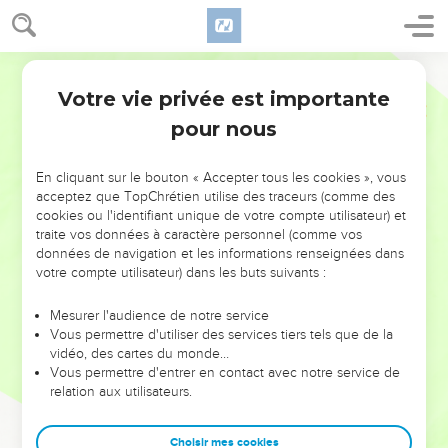
Votre vie privée est importante
pour nous
NE MANQUEZ PAS L’ÉVÉNEMENT
En cliquant sur le bouton « Accepter tous les cookies », vous
DE L’ANNÉE !
acceptez que TopChrétien utilise des traceurs (comme des
cookies ou l'identifiant unique de votre compte utilisateur) et
ET SI LEURS ERREURS POUVAIENT VOUS ÉVITER LES
traite vos données à caractère personnel (comme vos
VOTRES ?
données de navigation et les informations renseignées dans
votre compte utilisateur) dans les buts suivants :
On admire souvent les leaders pour leurs réussites, leur impact,
leur foi ou leur vision. Mais on voit moins les doutes, les erreurs
Mesurer l'audience de notre service
Vous permettre d'utiliser des services tiers tels que de la
et les saisons difficiles qu'ils ont traversés, alors même que ce
vidéo, des cartes du monde…
sont elles qui les ont façonnés.
Vous permettre d'entrer en contact avec notre service de
relation aux utilisateurs.
Dans cette conférence, leaders, entrepreneurs, et responsables
reviennent sur les erreurs marquantes de leur parcours et les
clés pour avancer avec plus de sagesse afin que leurs erreurs
Choisir mes cookies