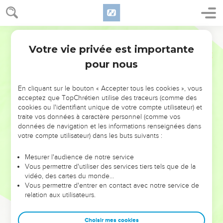
Votre vie privée est importante
pour nous
NE MANQUEZ PAS L’ÉVÉNEMENT
En cliquant sur le bouton « Accepter tous les cookies », vous
DE L’ANNÉE !
acceptez que TopChrétien utilise des traceurs (comme des
cookies ou l'identifiant unique de votre compte utilisateur) et
ET SI LEURS ERREURS POUVAIENT VOUS ÉVITER LES
traite vos données à caractère personnel (comme vos
VOTRES ?
données de navigation et les informations renseignées dans
votre compte utilisateur) dans les buts suivants :
On admire souvent les leaders pour leurs réussites, leur impact,
leur foi ou leur vision. Mais on voit moins les doutes, les erreurs
Mesurer l'audience de notre service
Vous permettre d'utiliser des services tiers tels que de la
et les saisons difficiles qu'ils ont traversés, alors même que ce
vidéo, des cartes du monde…
sont elles qui les ont façonnés.
Vous permettre d'entrer en contact avec notre service de
relation aux utilisateurs.
Dans cette conférence, leaders, entrepreneurs, et responsables
reviennent sur les erreurs marquantes de leur parcours et les
clés pour avancer avec plus de sagesse afin que leurs erreurs
Choisir mes cookies