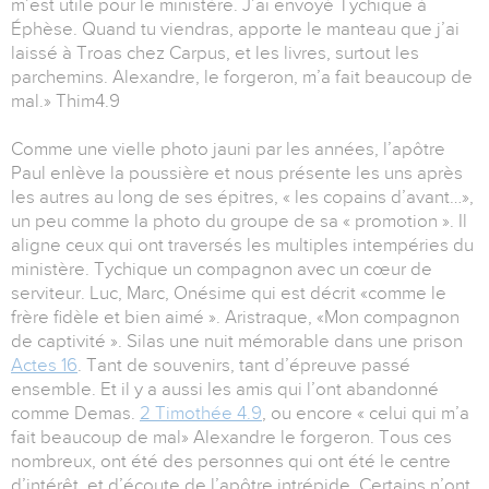
m’est utile pour le ministère. J’ai envoyé Tychique à
Éphèse. Quand tu viendras, apporte le manteau que j’ai
laissé à Troas chez Carpus, et les livres, surtout les
parchemins. Alexandre, le forgeron, m’a fait beaucoup de
mal.» Thim4.9
Comme une vielle photo jauni par les années, l’apôtre
Paul enlève la poussière et nous présente les uns après
les autres au long de ses épitres, « les copains d’avant…»,
un peu comme la photo du groupe de sa « promotion ». Il
aligne ceux qui ont traversés les multiples intempéries du
ministère. Tychique un compagnon avec un cœur de
serviteur. Luc, Marc, Onésime qui est décrit «comme le
frère fidèle et bien aimé ». Aristraque, «Mon compagnon
de captivité ». Silas une nuit mémorable dans une prison
Actes 16
. Tant de souvenirs, tant d’épreuve passé
ensemble. Et il y a aussi les amis qui l’ont abandonné
comme Demas.
2 Timothée 4.9
, ou encore « celui qui m’a
fait beaucoup de mal» Alexandre le forgeron. Tous ces
nombreux, ont été des personnes qui ont été le centre
d’intérêt, et d’écoute de l’apôtre intrépide. Certains n’ont