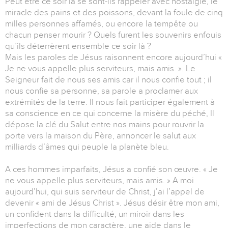
Peut être ce soir là se sont-ils rappeler avec nostalgie, le
miracle des pains et des poissons, devant la foule de cinq
milles personnes affamés, ou encore la tempête ou
chacun penser mourir ? Quels furent les souvenirs enfouis
qu’ils déterrèrent ensemble ce soir là ?
Mais les paroles de Jésus raisonnent encore aujourd’hui «
Je ne vous appelle plus serviteurs, mais amis. ». Le
Seigneur fait de nous ses amis car il nous confie tout ; il
nous confie sa personne, sa parole a proclamer aux
extrémités de la terre. Il nous fait participer également à
sa conscience en ce qui concerne la misère du péché, Il
dépose la clé du Salut entre nos mains pour rouvrir la
porte vers la maison du Père, annoncer le salut aux
milliards d’âmes qui peuple la planète bleu.
A ces hommes imparfaits, Jésus a confié son œuvre. « Je
ne vous appelle plus serviteurs, mais amis. » A moi
aujourd’hui, qui suis serviteur de Christ, j’ai l’appel de
devenir « ami de Jésus Christ ». Jésus désir être mon ami,
un confident dans la difficulté, un miroir dans les
imperfections de mon caractère, une aide dans le