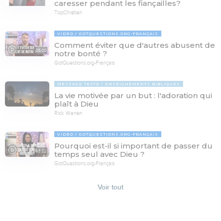
caresser pendant les fiançailles?
TopChrétien
VIDÉO
GOTQUESTIONS.ORG-FRANÇAIS
Comment éviter que d'autres abusent de
05:00
notre bonté ?
GotQuestions.org-Français
MESSAGE TEXTE
ENSEIGNEMENTS BIBLIQUES
La vie motivée par un but : l'adoration qui
plaît à Dieu
Rick Warren
VIDÉO
GOTQUESTIONS.ORG-FRANÇAIS
Pourquoi est-il si important de passer du
03:22
temps seul avec Dieu ?
GotQuestions.org-Français
Voir tout