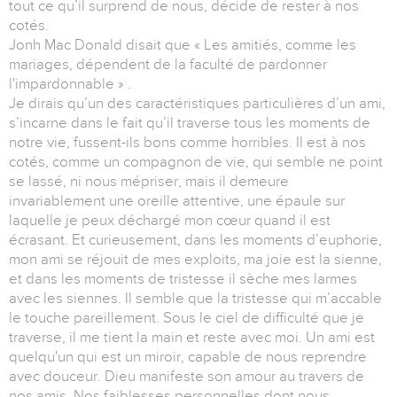
tout ce qu’il surprend de nous, décide de rester à nos
cotés.
Jonh Mac Donald disait que « Les amitiés, comme les
mariages, dépendent de la faculté de pardonner
l'impardonnable » .
Je dirais qu’un des caractéristiques particulières d’un ami,
s’incarne dans le fait qu’il traverse tous les moments de
notre vie, fussent-ils bons comme horribles. Il est à nos
cotés, comme un compagnon de vie, qui semble ne point
se lassé, ni nous mépriser, mais il demeure
invariablement une oreille attentive, une épaule sur
laquelle je peux déchargé mon cœur quand il est
écrasant. Et curieusement, dans les moments d’euphorie,
mon ami se réjouit de mes exploits, ma joie est la sienne,
et dans les moments de tristesse il sèche mes larmes
avec les siennes. Il semble que la tristesse qui m’accable
le touche pareillement. Sous le ciel de difficulté que je
traverse, il me tient la main et reste avec moi. Un ami est
quelqu'un qui est un miroir, capable de nous reprendre
avec douceur. Dieu manifeste son amour au travers de
nos amis. Nos faiblesses personnelles dont nous