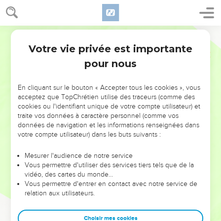
Votre vie privée est importante
pour nous
NE MANQUEZ PAS L’ÉVÉNEMENT
En cliquant sur le bouton « Accepter tous les cookies », vous
DE L’ANNÉE !
acceptez que TopChrétien utilise des traceurs (comme des
cookies ou l'identifiant unique de votre compte utilisateur) et
ET SI LEURS ERREURS POUVAIENT VOUS ÉVITER LES
traite vos données à caractère personnel (comme vos
VOTRES ?
données de navigation et les informations renseignées dans
votre compte utilisateur) dans les buts suivants :
On admire souvent les leaders pour leurs réussites, leur impact,
leur foi ou leur vision. Mais on voit moins les doutes, les erreurs
Mesurer l'audience de notre service
Vous permettre d'utiliser des services tiers tels que de la
et les saisons difficiles qu'ils ont traversés, alors même que ce
vidéo, des cartes du monde…
sont elles qui les ont façonnés.
Vous permettre d'entrer en contact avec notre service de
relation aux utilisateurs.
Dans cette conférence, leaders, entrepreneurs, et responsables
reviennent sur les erreurs marquantes de leur parcours et les
clés pour avancer avec plus de sagesse afin que leurs erreurs
Choisir mes cookies