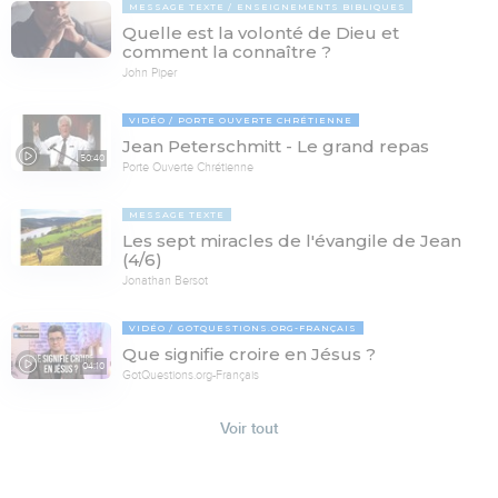
MESSAGE TEXTE
ENSEIGNEMENTS BIBLIQUES
Quelle est la volonté de Dieu et
comment la connaître ?
John Piper
VIDÉO
PORTE OUVERTE CHRÉTIENNE
Jean Peterschmitt - Le grand repas
50:40
Porte Ouverte Chrétienne
MESSAGE TEXTE
Les sept miracles de l'évangile de Jean
(4/6)
Jonathan Bersot
VIDÉO
GOTQUESTIONS.ORG-FRANÇAIS
Que signifie croire en Jésus ?
04:10
GotQuestions.org-Français
Voir tout