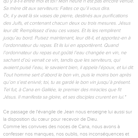
qu’y a-t-il entre moi et toi? Mon heure n’est pas encore venue.
Sa mère dit aux serviteurs: Faites ce qu’il vous dira.
Or, il y avait là six vases de pierre, destinés aux purifications
des Juifs, et contenant chacun deux ou trois mesures. Jésus
leur dit: Remplissez d’eau ces vases. Et ils les remplirent
jusqu’au bord. Puisez maintenant, leur dit-il, et apportez-en à
l’ordonnateur du repas. Et ils lui en apportèrent. Quand
l’ordonnateur du repas eut goûté l’eau changée en vin, ne
sachant d’où venait ce vin, tandis que les serviteurs, qui
avaient puisé l’eau, le savaient bien, il appela l’époux, et lui dit:
Tout homme sert d’abord le bon vin, puis le moins bon après
qu’on s’est enivré; toi, tu as gardé le bon vin jusqu’à présent.
Tel fut, à Cana en Galilée, le premier des miracles que fit
Jésus. Il manifesta sa gloire, et ses disciples crurent en lui."
Ce passage de l'évangile de Jean nous enseigne lui aussi sur
la disposition du cœur pour recevoir de Dieu.
Comme les convives des noces de Cana, nous avons à
confesser nos manques, nos oublis, nos inconséquences et