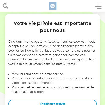
Votre vie privée est importante
pour nous
NE MANQUEZ PAS L’ÉVÉNEMENT
En cliquant sur le bouton « Accepter tous les cookies », vous
DE L’ANNÉE !
acceptez que TopChrétien utilise des traceurs (comme des
cookies ou l'identifiant unique de votre compte utilisateur) et
ET SI LEURS ERREURS POUVAIENT VOUS ÉVITER LES
traite vos données à caractère personnel (comme vos
VOTRES ?
données de navigation et les informations renseignées dans
votre compte utilisateur) dans les buts suivants :
On admire souvent les leaders pour leurs réussites, leur impact,
leur foi ou leur vision. Mais on voit moins les doutes, les erreurs
Mesurer l'audience de notre service
Vous permettre d'utiliser des services tiers tels que de la
et les saisons difficiles qu'ils ont traversés, alors même que ce
vidéo, des cartes du monde…
sont elles qui les ont façonnés.
Vous permettre d'entrer en contact avec notre service de
relation aux utilisateurs.
Dans cette conférence, leaders, entrepreneurs, et responsables
reviennent sur les erreurs marquantes de leur parcours et les
clés pour avancer avec plus de sagesse afin que leurs erreurs
Choisir mes cookies