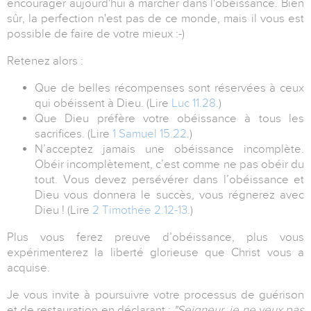
encourager aujourd'hui à marcher dans l'obéissance. Bien
sûr, la perfection n'est pas de ce monde, mais il vous est
possible de faire de votre mieux :-)
Retenez alors :
Que de belles récompenses sont réservées à ceux
qui obéissent à Dieu. (Lire
Luc 11.28
.)
Que Dieu préfère votre obéissance à tous les
sacrifices. (Lire
1 Samuel 15.22
.)
N’acceptez jamais une obéissance incomplète.
Obéir incomplètement, c’est comme ne pas obéir du
tout. Vous devez persévérer dans l’obéissance et
Dieu vous donnera le succès, vous régnerez avec
Dieu ! (Lire
2 Timothée 2.12-13
.)
Plus vous ferez preuve d’obéissance, plus vous
expérimenterez la liberté glorieuse que Christ vous a
acquise.
Je vous invite à poursuivre votre processus de guérison
et de restauration en déclarant :
"Seigneur, je ne veux pas