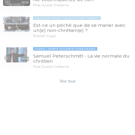
50:08
Porte Ouverte Chrétienne
MESSAGE TEXTE
LA QUESTION TABOUE
Est-ce un péché que de se marier avec
un(e) non-chrétien(e) ?
Elisabeth Dugas
VIDÉO
PORTE OUVERTE CHRÉTIENNE
Samuel Peterschmitt - La vie normale du
65:58
chrétien
Porte Ouverte Chrétienne
Voir tout