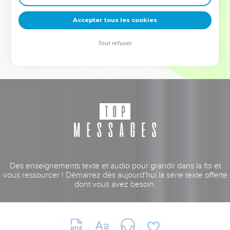
deviennent vos tremplins. Que vous guidiez un ministère, une
équipe, un groupe ou une famille, leur expérience est faite
Accepter tous les cookies
pour vous.
Tout refuser
Je découvre l’événement
Des enseignements texte et audio pour grandir dans la foi et
vous ressourcer ! Démarrez dès aujourd'hui la série texte offerte
dont vous avez besoin.