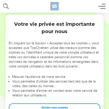
Votre vie privée est importante
pour nous
NE MANQUEZ PAS L’ÉVÉNEMENT
En cliquant sur le bouton « Accepter tous les cookies », vous
DE L’ANNÉE !
acceptez que TopChrétien utilise des traceurs (comme des
cookies ou l'identifiant unique de votre compte utilisateur) et
ET SI LEURS ERREURS POUVAIENT VOUS ÉVITER LES
traite vos données à caractère personnel (comme vos
VOTRES ?
données de navigation et les informations renseignées dans
votre compte utilisateur) dans les buts suivants :
On admire souvent les leaders pour leurs réussites, leur impact,
leur foi ou leur vision. Mais on voit moins les doutes, les erreurs
Mesurer l'audience de notre service
Vous permettre d'utiliser des services tiers tels que de la
et les saisons difficiles qu'ils ont traversés, alors même que ce
vidéo, des cartes du monde…
sont elles qui les ont façonnés.
Vous permettre d'entrer en contact avec notre service de
relation aux utilisateurs.
Dans cette conférence, leaders, entrepreneurs, et responsables
reviennent sur les erreurs marquantes de leur parcours et les
clés pour avancer avec plus de sagesse afin que leurs erreurs
Choisir mes cookies