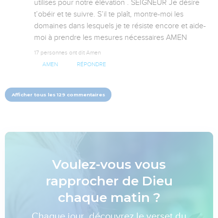
utilises pour notre élévation . SEIGNEUR Je désire 
t’obéir et te suivre. S’il te plaît, montre-moi les 
domaines dans lesquels je te résiste encore et aide-
moi à prendre les mesures nécessaires AMEN
17 personnes ont dit Amen
AMEN
RÉPONDRE
Afficher tous les 129 commentaires
Voulez-vous vous
rapprocher de Dieu
chaque matin ?
Chaque jour, découvrez le verset du