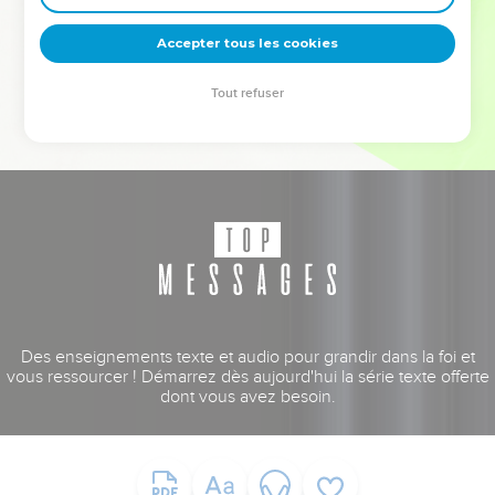
deviennent vos tremplins. Que vous guidiez un ministère, une
équipe, un groupe ou une famille, leur expérience est faite
Accepter tous les cookies
pour vous.
Tout refuser
Je découvre l’événement
Des enseignements texte et audio pour grandir dans la foi et
vous ressourcer ! Démarrez dès aujourd'hui la série texte offerte
dont vous avez besoin.