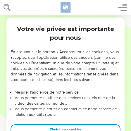
Votre vie privée est importante
pour nous
NE MANQUEZ PAS L’ÉVÉNEMENT
En cliquant sur le bouton « Accepter tous les cookies », vous
DE L’ANNÉE !
acceptez que TopChrétien utilise des traceurs (comme des
cookies ou l'identifiant unique de votre compte utilisateur) et
ET SI LEURS ERREURS POUVAIENT VOUS ÉVITER LES
traite vos données à caractère personnel (comme vos
VOTRES ?
données de navigation et les informations renseignées dans
votre compte utilisateur) dans les buts suivants :
On admire souvent les leaders pour leurs réussites, leur impact,
leur foi ou leur vision. Mais on voit moins les doutes, les erreurs
Mesurer l'audience de notre service
Vous permettre d'utiliser des services tiers tels que de la
et les saisons difficiles qu'ils ont traversés, alors même que ce
vidéo, des cartes du monde…
sont elles qui les ont façonnés.
Vous permettre d'entrer en contact avec notre service de
relation aux utilisateurs.
Dans cette conférence, leaders, entrepreneurs, et responsables
reviennent sur les erreurs marquantes de leur parcours et les
clés pour avancer avec plus de sagesse afin que leurs erreurs
Choisir mes cookies