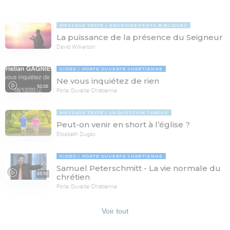
MESSAGE TEXTE
ENSEIGNEMENTS BIBLIQUES
La puissance de la présence du Seigneur
David Wilkerson
VIDÉO
PORTE OUVERTE CHRÉTIENNE
Ne vous inquiétez de rien
50:08
Porte Ouverte Chrétienne
MESSAGE TEXTE
LA QUESTION TABOUE
Peut-on venir en short à l’église ?
Elisabeth Dugas
VIDÉO
PORTE OUVERTE CHRÉTIENNE
Samuel Peterschmitt - La vie normale du
65:58
chrétien
Porte Ouverte Chrétienne
Voir tout