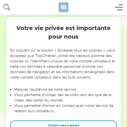
Votre vie privée est importante
pour nous
NE MANQUEZ PAS L’ÉVÉNEMENT
En cliquant sur le bouton « Accepter tous les cookies », vous
DE L’ANNÉE !
acceptez que TopChrétien utilise des traceurs (comme des
cookies ou l'identifiant unique de votre compte utilisateur) et
ET SI LEURS ERREURS POUVAIENT VOUS ÉVITER LES
traite vos données à caractère personnel (comme vos
VOTRES ?
données de navigation et les informations renseignées dans
votre compte utilisateur) dans les buts suivants :
On admire souvent les leaders pour leurs réussites, leur impact,
leur foi ou leur vision. Mais on voit moins les doutes, les erreurs
Mesurer l'audience de notre service
Vous permettre d'utiliser des services tiers tels que de la
et les saisons difficiles qu'ils ont traversés, alors même que ce
vidéo, des cartes du monde…
sont elles qui les ont façonnés.
Vous permettre d'entrer en contact avec notre service de
relation aux utilisateurs.
Dans cette conférence, leaders, entrepreneurs, et responsables
reviennent sur les erreurs marquantes de leur parcours et les
clés pour avancer avec plus de sagesse afin que leurs erreurs
Choisir mes cookies