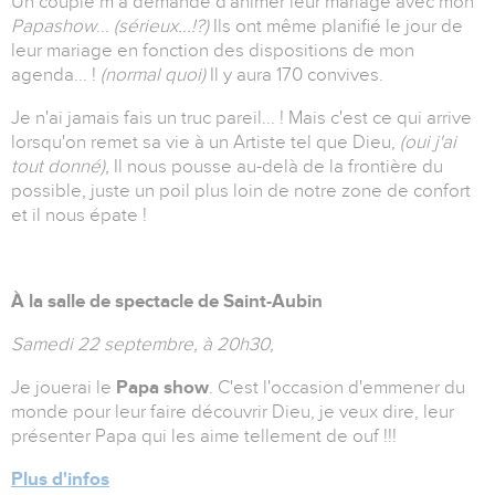
Un couple m’a demandé d'animer leur mariage avec mon
Papashow
...
(sérieux...!?)
Ils ont même planifié le jour de
leur mariage en fonction des dispositions de mon
agenda... !
(normal quoi)
Il y aura 170 convives.
Je n'ai jamais fais un truc pareil... ! Mais c'est ce qui arrive
lorsqu'on remet sa vie à un Artiste tel que Dieu,
(oui j'ai
tout donné),
Il nous pousse au-delà de la frontière du
possible, juste un poil plus loin de notre zone de confort
et il nous épate !
À la salle de spectacle de Saint-Aubin
Samedi 22 septembre, à 20h30,
Je jouerai le
Papa show
. C'est l'occasion d'emmener du
monde pour leur faire découvrir Dieu, je veux dire, leur
présenter Papa qui les aime tellement de ouf !!!
Plus d'infos