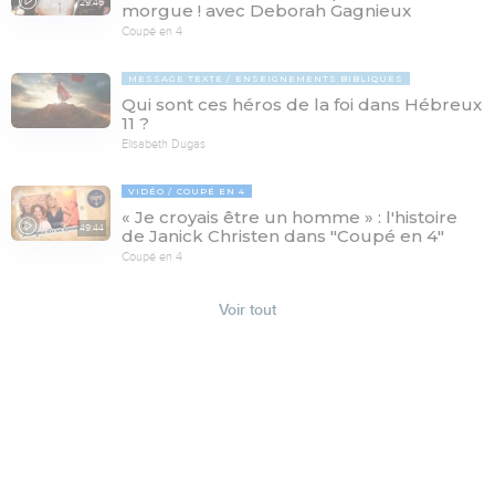
29:46
morgue ! avec Deborah Gagnieux
Coupé en 4
MESSAGE TEXTE
ENSEIGNEMENTS BIBLIQUES
Qui sont ces héros de la foi dans Hébreux
11 ?
Elisabeth Dugas
VIDÉO
COUPÉ EN 4
« Je croyais être un homme » : l'histoire
49:44
de Janick Christen dans "Coupé en 4"
Coupé en 4
Voir tout