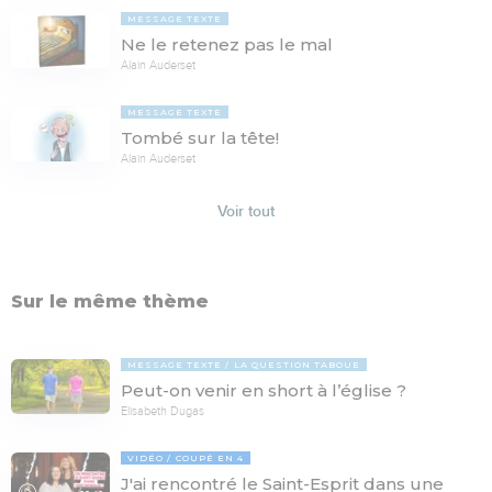
MESSAGE TEXTE
Ne le retenez pas le mal
Alain Auderset
MESSAGE TEXTE
Tombé sur la tête!
Alain Auderset
Voir tout
Sur le même thème
MESSAGE TEXTE
LA QUESTION TABOUE
Peut-on venir en short à l’église ?
Elisabeth Dugas
VIDÉO
COUPÉ EN 4
J'ai rencontré le Saint-Esprit dans une