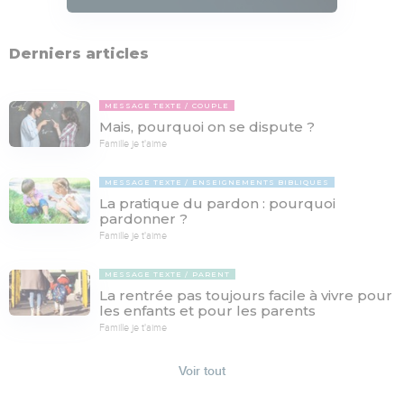
Derniers articles
MESSAGE TEXTE
COUPLE
Mais, pourquoi on se dispute ?
Famille je t'aime
MESSAGE TEXTE
ENSEIGNEMENTS BIBLIQUES
La pratique du pardon : pourquoi
pardonner ?
Famille je t'aime
MESSAGE TEXTE
PARENT
La rentrée pas toujours facile à vivre pour
les enfants et pour les parents
Famille je t'aime
Voir tout