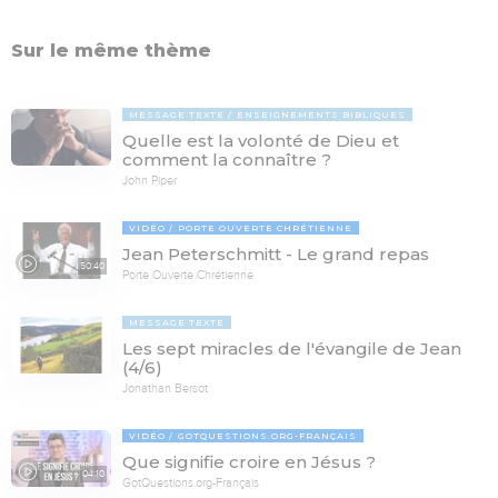
Sur le même thème
MESSAGE TEXTE
ENSEIGNEMENTS BIBLIQUES
Quelle est la volonté de Dieu et
comment la connaître ?
John Piper
VIDÉO
PORTE OUVERTE CHRÉTIENNE
Jean Peterschmitt - Le grand repas
50:40
Porte Ouverte Chrétienne
MESSAGE TEXTE
Les sept miracles de l'évangile de Jean
(4/6)
Jonathan Bersot
VIDÉO
GOTQUESTIONS.ORG-FRANÇAIS
Que signifie croire en Jésus ?
04:10
GotQuestions.org-Français