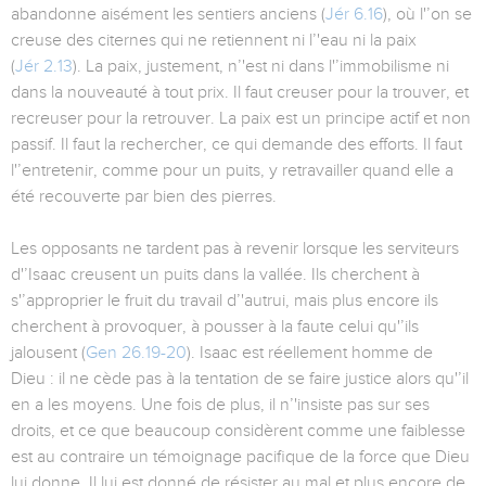
abandonne aisément les sentiers anciens (
Jér 6.16
), où l'’on se
creuse des citernes qui ne retiennent ni l’'eau ni la paix
(
Jér 2.13
). La paix, justement, n’'est ni dans l'’immobilisme ni
dans la nouveauté à tout prix. Il faut creuser pour la trouver, et
recreuser pour la retrouver. La paix est un principe actif et non
passif. Il faut la rechercher, ce qui demande des efforts. Il faut
l'’entretenir, comme pour un puits, y retravailler quand elle a
été recouverte par bien des pierres.
Les opposants ne tardent pas à revenir lorsque les serviteurs
d'’Isaac creusent un puits dans la vallée. Ils cherchent à
s'’approprier le fruit du travail d’'autrui, mais plus encore ils
cherchent à provoquer, à pousser à la faute celui qu'’ils
jalousent (
Gen 26.19-20
). Isaac est réellement homme de
Dieu : il ne cède pas à la tentation de se faire justice alors qu'’il
en a les moyens. Une fois de plus, il n’'insiste pas sur ses
droits, et ce que beaucoup considèrent comme une faiblesse
est au contraire un témoignage pacifique de la force que Dieu
lui donne. Il lui est donné de résister au mal et plus encore de