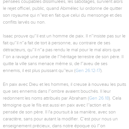
pensées coupables dissimulées, les sabotages, survient alors
le rejet officiel, public, quand Abimélec lui ordonne de quitter
son royaume qui n’'est en fait que celui du mensonge et des
conflits larvés ou non.
Isaac prouve qu'’il est un homme de paix. Il n'’insiste pas sur le
fait qu'’il n'’a fait de tort à personne, au contraire de ses
détracteurs, qu'’il n'’a pas rendu le mal pour le mal alors que
l'’on a ravagé une partie de l'’héritage terrestre de son père. Il
quitte la ville sans menace même si, de l'’aveu de ses
ennemis, il est plus puissant qu’'eux (
Gen 26.12-17
).
En paix avec Dieu et les hommes, il creuse à nouveau les puits
que ses ennemis dans l'’ombre avaient bouchés. Il leur
redonnent les noms attribués par Abraham (
Gen 26.18
). Cela
témoigne que le fils est aussi en paix avec l’'action et la
pensée de son père. Il l'a poursuit à sa manière, avec son
caractère, sans pour autant la modifier. C’est pour nous un
enseignement précieux, dans notre époque où l'’on