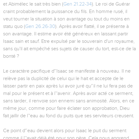
et Abimélec le sait très bien (
Gen 21.22-34
). Le roi de Guérar
craint probablement la puissance du fils. En homme rusé, il
veut tourner la situation à son avantage ou tout du moins en
statu quo (
Gen 26.26-30
). Après avoir flatté, il se présente à
son avantage. Il estime avoir été généreux en laissant partir
Isaac sain et sauf. Etre expulsé par le souverain d'un royaume,
sans qu'il ait empêché ses sujets de causer du tort, est-ce de la
bonté ?
Le caractère pacifique d'’Isaac se manifeste à nouveau. Il ne
relève pas la duplicité de celui qui le hait et accepte de le
laisser partir en paix après lui avoir juré qu'’il ne lui fera pas de
mal pour le présent et à l’'avenir. Après avoir acté ce serment,
sans tarder, il renvoie son ennemi sans animosité. Alors, en ce
même jour, comme pour faire éclater son approbation, Dieu
fait jaillir de l’'eau au fond du puits que ses serviteurs creusent.
Ce point d'’eau devient alors pour Isaac le puit du serment
comme il l’'avait déjà été pour son père. Cela nous apprend