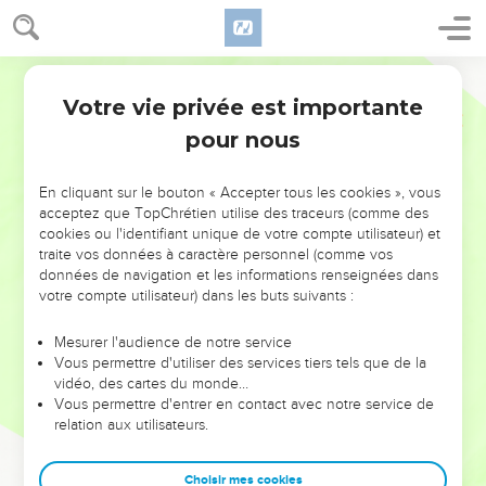
Votre vie privée est importante
pour nous
NE MANQUEZ PAS L’ÉVÉNEMENT
En cliquant sur le bouton « Accepter tous les cookies », vous
DE L’ANNÉE !
acceptez que TopChrétien utilise des traceurs (comme des
cookies ou l'identifiant unique de votre compte utilisateur) et
ET SI LEURS ERREURS POUVAIENT VOUS ÉVITER LES
traite vos données à caractère personnel (comme vos
VOTRES ?
données de navigation et les informations renseignées dans
votre compte utilisateur) dans les buts suivants :
On admire souvent les leaders pour leurs réussites, leur impact,
leur foi ou leur vision. Mais on voit moins les doutes, les erreurs
Mesurer l'audience de notre service
Vous permettre d'utiliser des services tiers tels que de la
et les saisons difficiles qu'ils ont traversés, alors même que ce
vidéo, des cartes du monde…
sont elles qui les ont façonnés.
Vous permettre d'entrer en contact avec notre service de
relation aux utilisateurs.
Dans cette conférence, leaders, entrepreneurs, et responsables
reviennent sur les erreurs marquantes de leur parcours et les
clés pour avancer avec plus de sagesse afin que leurs erreurs
Choisir mes cookies