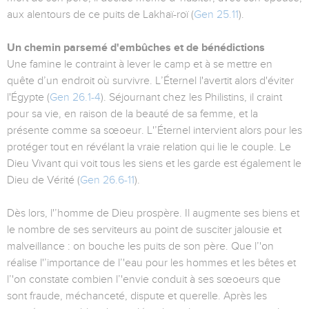
aux alentours de ce puits de Lakhaï-roï (
Gen 25.11
).
Un chemin parsemé d'embûches et de bénédictions
Une famine le contraint à lever le camp et à se mettre en
quête d’un endroit où survivre. L’Éternel l'avertit alors d'éviter
l'Égypte (
Gen 26.1-4
). Séjournant chez les Philistins, il craint
pour sa vie, en raison de la beauté de sa femme, et la
présente comme sa sœoeur. L'’Éternel intervient alors pour les
protéger tout en révélant la vraie relation qui lie le couple. Le
Dieu Vivant qui voit tous les siens et les garde est également le
Dieu de Vérité (
Gen 26.6-11
).
Dès lors, l'’homme de Dieu prospère. Il augmente ses biens et
le nombre de ses serviteurs au point de susciter jalousie et
malveillance : on bouche les puits de son père. Que l’'on
réalise l'’importance de l’'eau pour les hommes et les bêtes et
l’'on constate combien l’'envie conduit à ses sœoeurs que
sont fraude, méchanceté, dispute et querelle. Après les