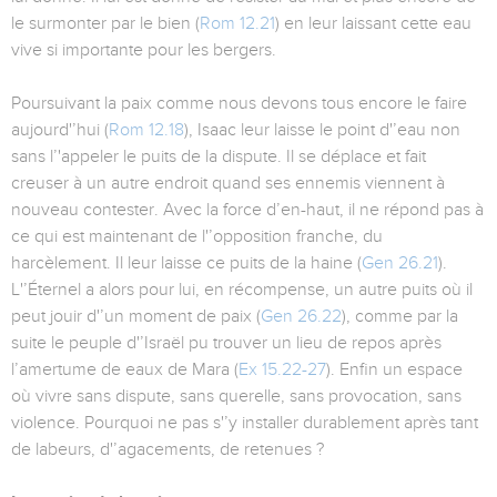
le surmonter par le bien (
Rom 12.21
) en leur laissant cette eau
vive si importante pour les bergers.
Poursuivant la paix comme nous devons tous encore le faire
aujourd'’hui (
Rom 12.18
), Isaac leur laisse le point d'’eau non
sans l’'appeler le puits de la dispute. Il se déplace et fait
creuser à un autre endroit quand ses ennemis viennent à
nouveau contester. Avec la force d’en-haut, il ne répond pas à
ce qui est maintenant de l'’opposition franche, du
harcèlement. Il leur laisse ce puits de la haine (
Gen 26.21
).
L'’Éternel a alors pour lui, en récompense, un autre puits où il
peut jouir d'’un moment de paix (
Gen 26.22
), comme par la
suite le peuple d'’Israël pu trouver un lieu de repos après
l’amertume de eaux de Mara (
Ex 15.22-27
). Enfin un espace
où vivre sans dispute, sans querelle, sans provocation, sans
violence. Pourquoi ne pas s'’y installer durablement après tant
de labeurs, d'’agacements, de retenues ?