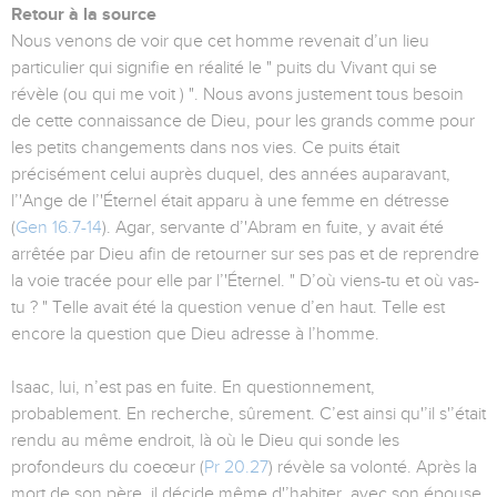
Retour à la source
Nous venons de voir que cet homme revenait d’un lieu
particulier qui signifie en réalité le " puits du Vivant qui se
révèle (ou qui me voit ) ". Nous avons justement tous besoin
de cette connaissance de Dieu, pour les grands comme pour
les petits changements dans nos vies. Ce puits était
précisément celui auprès duquel, des années auparavant,
l’'Ange de l’'Éternel était apparu à une femme en détresse
(
Gen 16.7-14
). Agar, servante d’'Abram en fuite, y avait été
arrêtée par Dieu afin de retourner sur ses pas et de reprendre
la voie tracée pour elle par l’'Éternel. " D’où viens-tu et où vas-
tu ? " Telle avait été la question venue d’en haut. Telle est
encore la question que Dieu adresse à l’homme.
Isaac, lui, n’est pas en fuite. En questionnement,
probablement. En recherche, sûrement. C’est ainsi qu'’il s'’était
rendu au même endroit, là où le Dieu qui sonde les
profondeurs du coeœur (
Pr 20.27
) révèle sa volonté. Après la
mort de son père, il décide même d'’habiter, avec son épouse,