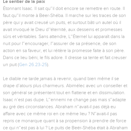
Le sentier de la paix
Étonnant Isaac. Il sait qu'’il doit encore se remettre en route. Il
faut qu'’il monte à Bëer-Shéba. Il marche sur les traces de son
père qui y avait creusé un puits, et surtout bâti un autel où il
avait invoqué le Dieu d’'éternité, aux desseins et promesses
sûrs et véritables. Sans attendre, L'’Éternel lui apparaît dans la
nuit pour l'’encourager, l'’assurer de sa présence, de son
action en sa faveur, et lui réitère la promesse faite à son père.
Dans ce lieu béni, le fils adore. Il dresse sa tente et fait creuser
un puit (
Gen 26.23-25
).
Le diable ne tarde jamais à revenir, quand bien même il se
drape d’atours plus charmeurs. Abimélec avec un conseiller et
son général se présentent tout en flatterie et en dissimulation.
Isaac n’est pas dupe. L'’ennemi ne change pas mais s'’adapte
au gré des circonstances. Abraham n'’avait-il pas déjà eu
affaire avec ce même roi en ce même lieu ? N'’avait-il pas
repris ce monarque quant à sa propension à prendre de force
ce qui n'’est pas à lui ? Le puits de Beër-Shéba était à Abraham