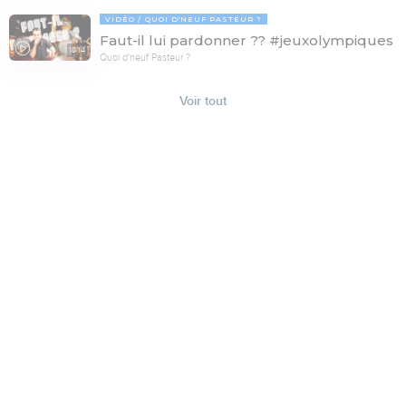
VIDÉO
QUOI D'NEUF PASTEUR ?
Faut-il lui pardonner ?? #jeuxolympiques
18:14
Quoi d'neuf Pasteur ?
Voir tout