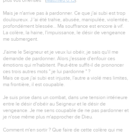
plus vos offenses " (
Matthieu 6.15
).
Mais je n'arrive pas à pardonner. Ce que j'ai subi est trop
douloureux. J 'ai été trahie, abusée, manipulée, violentée,
profondément blessée… Ma souffrance est encore à vif.
La colère, la haine, l'impuissance, le désir de vengeance
me submergent.
J'aime le Seigneur et je veux lui obéir, je sais qu'il me
demande de pardonner. Alors j'essaie d'enfouir ces
émotions qui m'habitent. Peut-être suffit-il de prononcer
ces trois autres mots " je lui pardonne " ?
Mais ce que j'ai subi est injuste, l'autre a violé mes limites,
ma frontière, il est coupable.
Je suis prise dans un combat, dans une tension intérieure
entre le désir d'obéir au Seigneur et le désir de
vengeance. Je me sens coupable de ne pas pardonner et
je n'ose même plus m'approcher de Dieu.
Comment m'en sortir ? Que faire de cette colère qui me