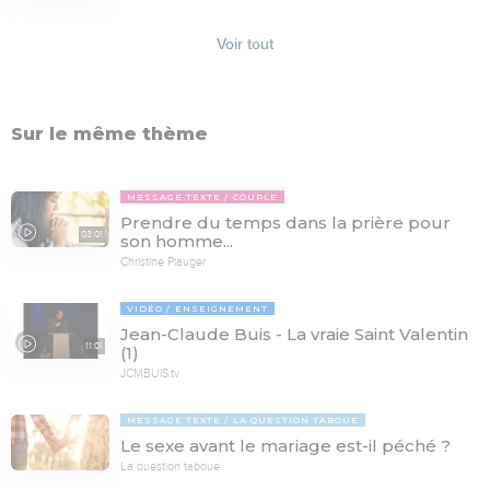
Voir tout
Sur le même thème
MESSAGE TEXTE
COUPLE
Prendre du temps dans la prière pour
03:01
son homme...
Christine Piauger
VIDÉO
ENSEIGNEMENT
Jean-Claude Buis - La vraie Saint Valentin
11:01
(1)
JCMBUIS.tv
MESSAGE TEXTE
LA QUESTION TABOUE
Le sexe avant le mariage est-il péché ?
La question taboue