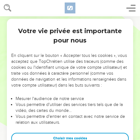
Votre vie privée est importante
pour nous
NE MANQUEZ PAS L’ÉVÉNEMENT
En cliquant sur le bouton « Accepter tous les cookies », vous
DE L’ANNÉE !
acceptez que TopChrétien utilise des traceurs (comme des
cookies ou l'identifiant unique de votre compte utilisateur) et
ET SI LEURS ERREURS POUVAIENT VOUS ÉVITER LES
traite vos données à caractère personnel (comme vos
VOTRES ?
données de navigation et les informations renseignées dans
votre compte utilisateur) dans les buts suivants :
On admire souvent les leaders pour leurs réussites, leur impact,
leur foi ou leur vision. Mais on voit moins les doutes, les erreurs
Mesurer l'audience de notre service
Vous permettre d'utiliser des services tiers tels que de la
et les saisons difficiles qu'ils ont traversés, alors même que ce
vidéo, des cartes du monde…
sont elles qui les ont façonnés.
Vous permettre d'entrer en contact avec notre service de
relation aux utilisateurs.
Dans cette conférence, leaders, entrepreneurs, et responsables
reviennent sur les erreurs marquantes de leur parcours et les
clés pour avancer avec plus de sagesse afin que leurs erreurs
Choisir mes cookies