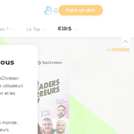
Faire un don
ien ?
Le Top
FERMER
nous
opChrétien
utilisateur)
n et les
:
 du monde…
eurs.