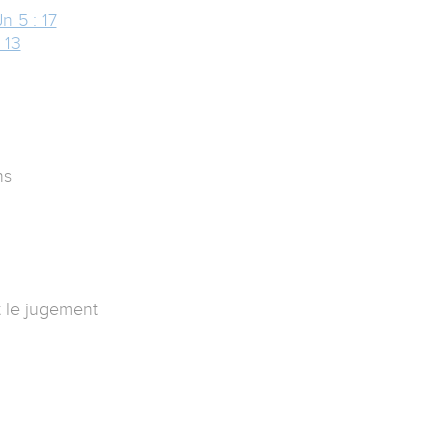
Jn 5 : 17
 13
ns
t le jugement