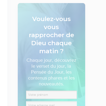
Voulez-vous
vous
rapprocher de
Dieu
chaque
matin ?
Chaque jour, découvrez
le verset du jour, la
Pensée du Jour, les
contenus phares et les
nouveautés.