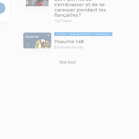
s'embrasser et de se
caresser pendant les
fiançailles?
TopChrétien
VIDÉO
BIBLEPROJECT FRANÇAIS
Psaume 148
08:31
BibleProject français
Voir tout