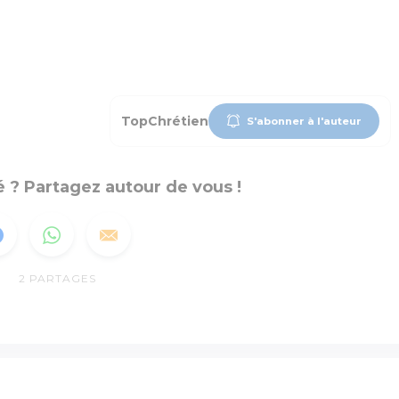
TopChrétien
S'abonner à l'auteur
 ? Partagez autour de vous !
2
PARTAGES