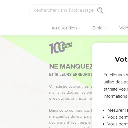
Au quotidien
Bible
Vid
Vot
NE MANQUEZ PAS L’ÉVÉ
ET SI LEURS ERREURS POUVAIENT VOUS 
En cliquant 
utilise des 
On admire souvent les leaders pour leurs réussi
et traite vo
moins les doutes, les erreurs et les saisons di
informations
elles qui les ont façonnés.
Mesurer l'
Dans cette conférence, leaders, entrepreneur
marquantes de leur parcours et les clés pour
Vous perme
deviennent vos tremplins. Que vous guidiez 
Vous perme