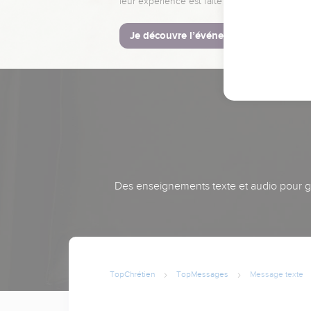
leur expérience est faite pour vous.
Je découvre l’événement
Des enseignements texte et audio pour gra
TopChrétien
TopMessages
Message texte