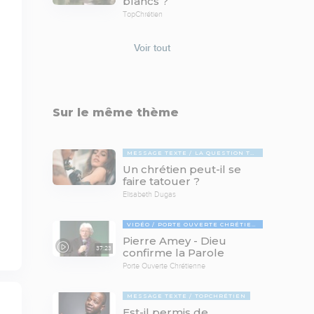
blancs ?
TopChrétien
Voir tout
Sur le même thème
MESSAGE TEXTE
LA QUESTION TABOUE
Un chrétien peut-il se
faire tatouer ?
Elisabeth Dugas
VIDÉO
PORTE OUVERTE CHRÉTIENNE
Pierre Amey - Dieu
37:23
confirme la Parole
Porte Ouverte Chrétienne
MESSAGE TEXTE
TOPCHRÉTIEN
Est-il permis de