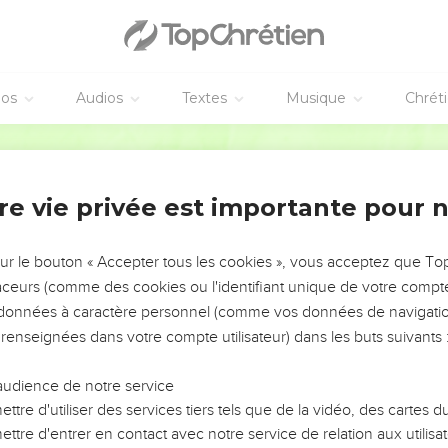
éos
Audios
Textes
Musique
Chrét
re vie privée est importante pour 
NEMENT DE L’ANNÉE !
ÉVITER LES VOTRES ?
sur le bouton « Accepter tous les cookies », vous acceptez que T
traceurs (comme des cookies ou l'identifiant unique de votre compte 
tes, leur impact, leur foi ou leur vision. Mais on voit
s données à caractère personnel (comme vos données de navigatio
fficiles qu'ils ont traversés, alors même que ce sont
 renseignées dans votre compte utilisateur) dans les buts suivants 
audience de notre service
s, et responsables reviennent sur les erreurs
 avancer avec plus de sagesse afin que leurs erreurs
ttre d'utiliser des services tiers tels que de la vidéo, des cartes
un ministère, une équipe, un groupe ou une famille,
ttre d'entrer en contact avec notre service de relation aux utilisat