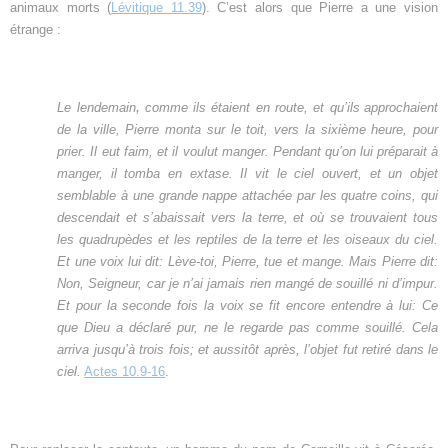
animaux morts (
Lévitique 11.39
). C’est alors que Pierre a une vision
étrange :
,
Le lendemain
comme ils étaient en route, et qu’ils
approchaient
de la ville, Pierre monta sur le toit, vers la sixième heure, pour
prier. Il eut faim, et il voulut manger. Pendant qu’on
lui préparait à
manger, il tomba en extase. Il vit le ciel ouvert,
et un objet
semblable à une grande nappe attachée par les quatre
coins, qui
descendait et s’abaissait vers la terre, et où se trouvaient tous
les quadrupèdes et les reptiles de la terre et les oiseaux du ciel.
Et une voix lui dit: Lève-toi, Pierre, tue et mange.
Mais Pierre dit:
Non, Seigneur, car je n’ai jamais rien mangé de souillé ni d’impur.
Et pour la seconde fois la voix se fit encore entendre à lui: Ce
que Dieu a déclaré pur, ne le regarde pas comme souillé. Cela
arriva jusqu’à trois fois; et aussitôt après, l’objet fut retiré dans le
ciel.
Actes 10.9-16
.