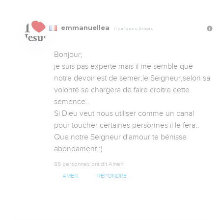
emmanuellea
Il y a 14 ans, 3 mois
Bonjour;

je suis pas experte mais il me semble que 
notre devoir est de semer,le Seigneur,selon sa 
volonté se chargera de faire croitre cette 
semence..

Si Dieu veut nous utiliser comme un canal 
pour toucher certaines personnes il le fera..

Que notre Seigneur d'amour te bénisse 
abondament :)
86 personnes ont dit Amen
AMEN
RÉPONDRE