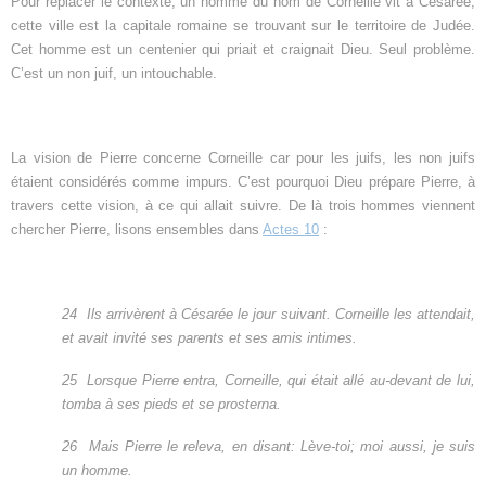
Pour replacer le contexte, un homme du nom de Corneille vit à Césarée,
cette ville est la capitale romaine se trouvant sur le territoire de Judée.
Cet homme est un centenier qui priait et craignait Dieu. Seul problème.
C’est un non juif, un intouchable.
La vision de Pierre concerne Corneille car pour les juifs, les non juifs
étaient considérés comme impurs. C’est pourquoi Dieu prépare Pierre, à
travers cette vision, à ce qui allait suivre. De là trois hommes viennent
chercher Pierre, lisons ensembles dans
Actes 10
:
24
Ils arrivèrent à Césarée le jour suivant. Corneille les attendait,
et avait invité ses parents et ses amis intimes.
25
Lorsque Pierre entra, Corneille, qui était allé au-devant de lui,
tomba à ses pieds et se prosterna.
26
Mais Pierre le releva, en disant: Lève-toi; moi aussi, je suis
un homme.