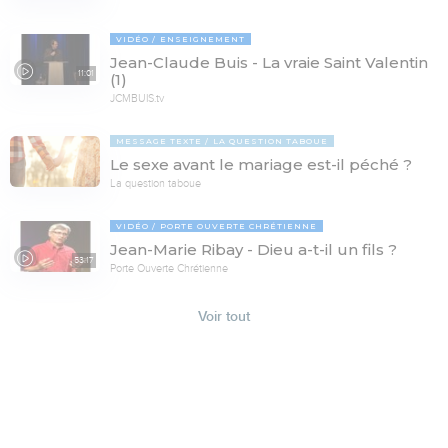
VIDÉO
ENSEIGNEMENT
Jean-Claude Buis - La vraie Saint Valentin
11:01
(1)
JCMBUIS.tv
MESSAGE TEXTE
LA QUESTION TABOUE
Le sexe avant le mariage est-il péché ?
La question taboue
VIDÉO
PORTE OUVERTE CHRÉTIENNE
Jean-Marie Ribay - Dieu a-t-il un fils ?
53:17
Porte Ouverte Chrétienne
Voir tout