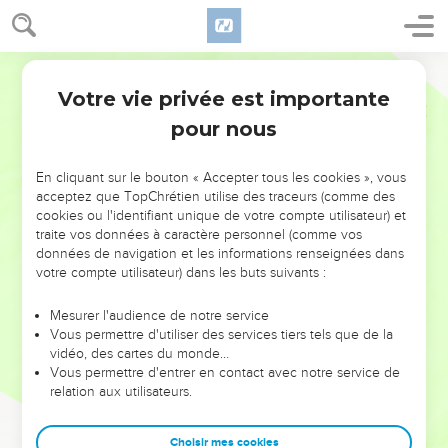
Votre vie privée est importante
pour nous
NE MANQUEZ PAS L’ÉVÉNEMENT
En cliquant sur le bouton « Accepter tous les cookies », vous
DE L’ANNÉE !
acceptez que TopChrétien utilise des traceurs (comme des
cookies ou l'identifiant unique de votre compte utilisateur) et
ET SI LEURS ERREURS POUVAIENT VOUS ÉVITER LES
traite vos données à caractère personnel (comme vos
VOTRES ?
données de navigation et les informations renseignées dans
votre compte utilisateur) dans les buts suivants :
On admire souvent les leaders pour leurs réussites, leur impact,
leur foi ou leur vision. Mais on voit moins les doutes, les erreurs
Mesurer l'audience de notre service
Vous permettre d'utiliser des services tiers tels que de la
et les saisons difficiles qu'ils ont traversés, alors même que ce
vidéo, des cartes du monde…
sont elles qui les ont façonnés.
Vous permettre d'entrer en contact avec notre service de
relation aux utilisateurs.
Dans cette conférence, leaders, entrepreneurs, et responsables
reviennent sur les erreurs marquantes de leur parcours et les
clés pour avancer avec plus de sagesse afin que leurs erreurs
Choisir mes cookies