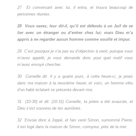
27
Et conversant avec lui, il entra, et trouva beaucoup de
personnes réunies.
28
Vous savez, leur dit-il, qu’il est défendu à un Juif de se
lier avec un étranger ou d’entrer chez lui; mais Dieu m’a
appris à ne regarder aucun homme comme souillé et impur.
29
C’est pourquoi je n’ai pas eu d’objection à venir, puisque vous
m’avez appelé; je vous demande donc pour quel motif vous
m’avez envoyé chercher.
30
Corneille dit: Il y a quatre jours, à cette heure-ci, je priais
dans ma maison à la neuvième heure; et voici, un homme vêtu
d’un habit éclatant se présenta devant moi,
31
(10-30) et dit: (10-31) Corneille, ta prière a été exaucée, et
Dieu s’est souvenu de tes aumônes.
32
Envoie donc à Joppé, et fais venir Simon, surnommé Pierre;
il est logé dans la maison de Simon, corroyeur, près de la mer.