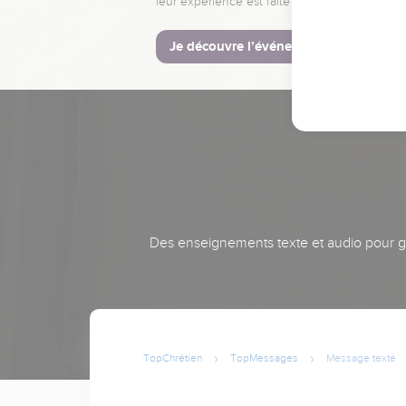
leur expérience est faite pour vous.
Je découvre l’événement
Des enseignements texte et audio pour gra
TopChrétien
TopMessages
Message texte