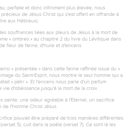
au, parfaite et donc infiniment plus élevée, nous
écieux de Jésus Christ qui s'est offert en offrande à
pître aux Hébreux).
es souffrances liées aux pleurs de Jésus à la mort de
mme « ombres » au chapitre 2 du livre du Lévitique dans
de fleur de farine, d'huile et d'encens.
insi « présentée » dans cette farine raffinée issue du «
e, image du Saint-Esprit, nous montre le seul homme qui a
était « pétri ». Et l'encens nous parle d'un parfum
 vie d'obéissance jusqu'à la mort de la croix.
s sainte, une odeur agréable à l'Eternel, un sacrifice
ion de l'homme Christ Jésus.
ifice pouvait être préparé de trois manières différentes:
 (verset 5), cuit dans la poêle (verset 7). Ce sont là les