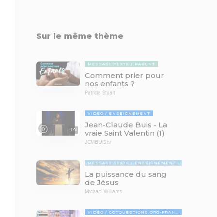
Sur le même thème
MESSAGE TEXTE
PARENT
Comment prier pour
nos enfants ?
Patricia Stuart
VIDÉO
ENSEIGNEMENT
Jean-Claude Buis - La
11:01
vraie Saint Valentin (1)
JCMBUIS.tv
MESSAGE TEXTE
ENSEIGNEMENTS BIBLIQUES
La puissance du sang
de Jésus
Michaël Williams
VIDÉO
GOTQUESTIONS.ORG-FRANÇAIS