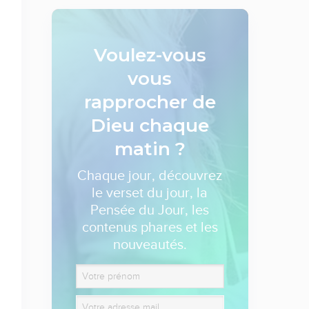
Voulez-vous
vous
rapprocher de
Dieu
chaque
matin ?
Chaque jour, découvrez
le verset du jour, la
Pensée du Jour, les
contenus phares et les
nouveautés.