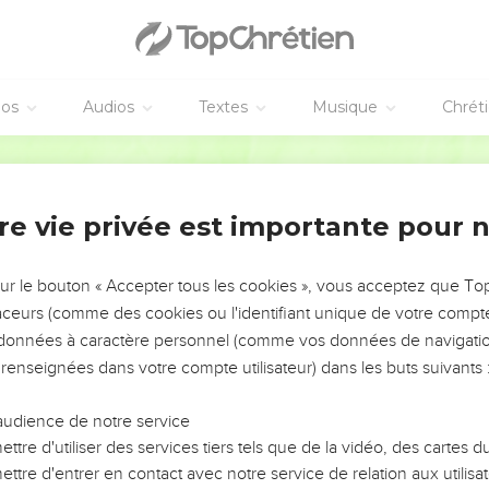
éos
Audios
Textes
Musique
Chrét
re vie privée est importante pour 
NEMENT DE L’ANNÉE !
ÉVITER LES VOTRES ?
sur le bouton « Accepter tous les cookies », vous acceptez que T
traceurs (comme des cookies ou l'identifiant unique de votre compte 
tes, leur impact, leur foi ou leur vision. Mais on voit
s données à caractère personnel (comme vos données de navigatio
fficiles qu'ils ont traversés, alors même que ce sont
 renseignées dans votre compte utilisateur) dans les buts suivants 
audience de notre service
s, et responsables reviennent sur les erreurs
 avancer avec plus de sagesse afin que leurs erreurs
ttre d'utiliser des services tiers tels que de la vidéo, des cartes
un ministère, une équipe, un groupe ou une famille,
ttre d'entrer en contact avec notre service de relation aux utilisat