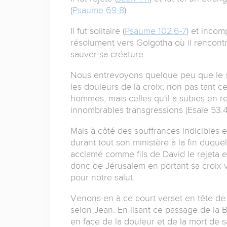
(
Psaume 69:8
).
Il fut solitaire (
Psaume 102.6-7
) et incom
résolument vers Golgotha où il rencontra
sauver sa créature.
Nous entrevoyons quelque peu que le s
les douleurs de la croix; non pas tant cel
hommes, mais celles qu'il a subies en r
innombrables transgressions (Esaïe 53.4
Mais à côté des souffrances indicibles et
durant tout son ministère à la fin duquel 
acclamé comme fils de David le rejeta en 
donc de Jérusalem en portant sa croix ve
pour notre salut.
Venons-en à ce court verset en tête de 
selon Jean. En lisant ce passage de la 
en face de la douleur et de la mort d