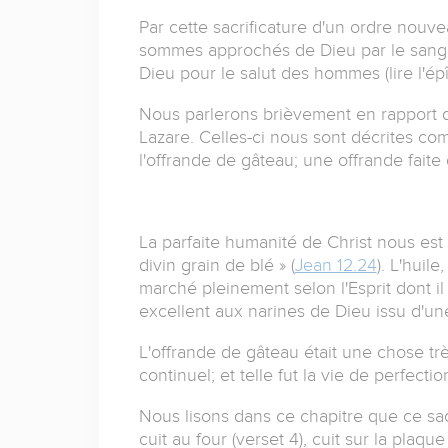
Par cette sacrificature d'un ordre nouve
sommes approchés de Dieu par le sang pr
Dieu pour le salut des hommes (lire l'é
Nous parlerons brièvement en rapport d
Lazare. Celles-ci nous sont décrites co
l'offrande de gâteau; une offrande faite 
La parfaite humanité de Christ nous est a
divin grain de blé » (
Jean 12.24
). L'huil
marché pleinement selon l'Esprit dont il 
excellent aux narines de Dieu issu d'une
L'offrande de gâteau était une chose trè
continuel; et telle fut la vie de perfect
Nous lisons dans ce chapitre que ce sacr
cuit au four (verset 4), cuit sur la plaque