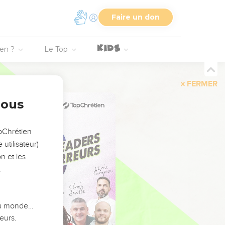
Faire un don
ien ?
Le Top
FERMER
nous
opChrétien
utilisateur)
n et les
:
 du monde…
eurs.