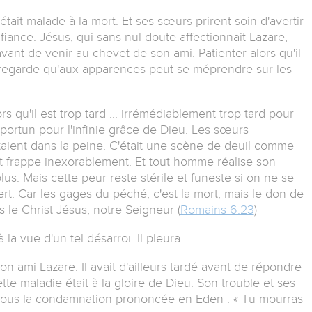
était malade à la mort. Et ses sœurs prirent soin d'avertir
fiance. Jésus, qui sans nul doute affectionnait Lazare,
vant de venir au chevet de son ami. Patienter alors qu'il
regarde qu'aux apparences peut se méprendre sur les
rs qu'il est trop tard ... irrémédiablement trop tard pour
rtun pour l'infinie grâce de Dieu. Les sœurs
étaient dans la peine. C'était une scène de deuil comme
rt frappe inexorablement. Et tout homme réalise son
us. Mais cette peur reste stérile et funeste si on ne se
fert. Car les gages du péché, c'est la mort; mais le don de
s le Christ Jésus, notre Seigneur (
Romains 6.23
)
à la vue d'un tel désarroi. Il pleura…
r son ami Lazare. Il avait d'ailleurs tardé avant de répondre
te maladie était à la gloire de Dieu. Son trouble et ses
 sous la condamnation prononcée en Eden : « Tu mourras