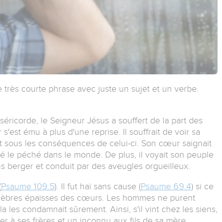
ne très courte phrase avec juste un sujet et un verbe.
éricorde, le Seigneur Jésus a souffert de la part des
st ému à plus d'une reprise. Il souffrait de voir sa
t sous les conséquences de celui-ci. Son cœur saignait
é le péché dans le monde. De plus, il voyait son peuple
s berger et conduit par des aveugles orgueilleux.
(
Psaume 109.5
). Il fut haï sans cause (
Psaume 69.4
) si ce
 ténèbres épaisses des cœurs. Les hommes ne purent
a les condamnait sûrement. Ainsi, s'il vint chez les siens,
nger à ses frères et un inconnu aux fils de sa mère