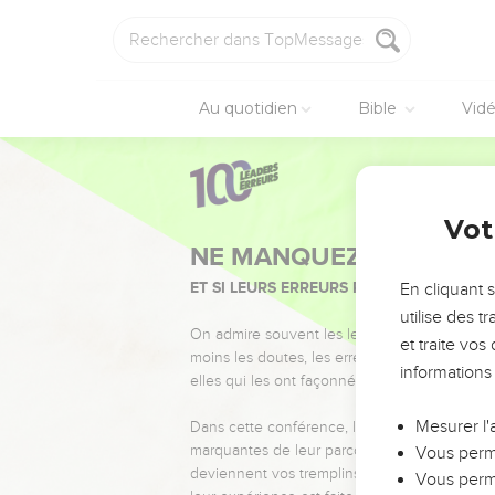
Au quotidien
Bible
Vid
Vot
NE MANQUEZ PAS L’ÉVÉ
ET SI LEURS ERREURS POUVAIENT VOUS 
En cliquant 
utilise des 
On admire souvent les leaders pour leurs réussi
et traite vo
moins les doutes, les erreurs et les saisons di
informations
elles qui les ont façonnés.
Mesurer l'
Dans cette conférence, leaders, entrepreneur
marquantes de leur parcours et les clés pour
Vous perme
deviennent vos tremplins. Que vous guidiez 
Vous perme