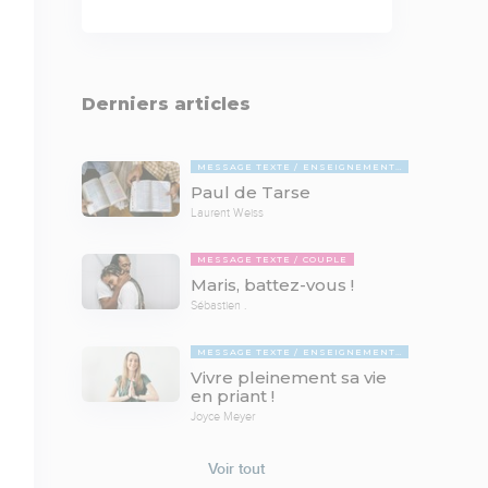
Derniers articles
MESSAGE TEXTE
ENSEIGNEMENTS BIBLIQUES
Paul de Tarse
Laurent Weiss
MESSAGE TEXTE
COUPLE
Maris, battez-vous !
Sébastien .
MESSAGE TEXTE
ENSEIGNEMENTS BIBLIQUES
Vivre pleinement sa vie
en priant !
Joyce Meyer
Voir tout