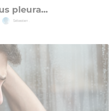
us pleura...
Sébastien .