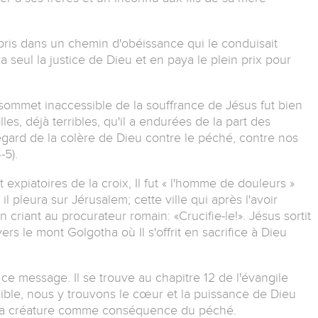
pris dans un chemin d'obéissance qui le conduisait
 seul la justice de Dieu et en paya le plein prix pour
ommet inaccessible de la souffrance de Jésus fut bien
les, déjà terribles, qu'il a endurées de la part des
egard de la colère de Dieu contre le péché, contre nos
-5).
 expiatoires de la croix, Il fut « l'homme de douleurs »
il pleura sur Jérusalem; cette ville qui après l'avoir
criant au procurateur romain: «Crucifie-le!». Jésus sortit
rs le mont Golgotha où Il s'offrit en sacrifice à Dieu
ce message. Il se trouve au chapitre 12 de l'évangile
Bible, nous y trouvons le cœur et la puissance de Dieu
e sa créature comme conséquence du péché.