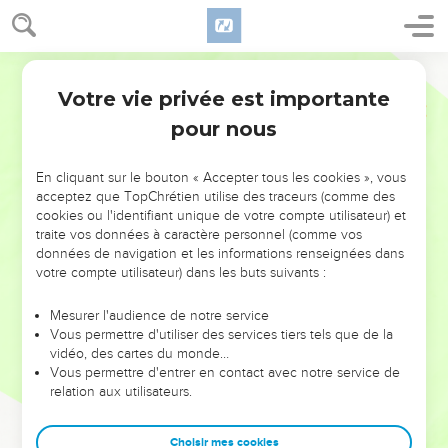
Votre vie privée est importante
pour nous
NE MANQUEZ PAS L’ÉVÉNEMENT
En cliquant sur le bouton « Accepter tous les cookies », vous
DE L’ANNÉE !
acceptez que TopChrétien utilise des traceurs (comme des
cookies ou l'identifiant unique de votre compte utilisateur) et
ET SI LEURS ERREURS POUVAIENT VOUS ÉVITER LES
traite vos données à caractère personnel (comme vos
VOTRES ?
données de navigation et les informations renseignées dans
votre compte utilisateur) dans les buts suivants :
On admire souvent les leaders pour leurs réussites, leur impact,
leur foi ou leur vision. Mais on voit moins les doutes, les erreurs
Mesurer l'audience de notre service
Vous permettre d'utiliser des services tiers tels que de la
et les saisons difficiles qu'ils ont traversés, alors même que ce
vidéo, des cartes du monde…
sont elles qui les ont façonnés.
Vous permettre d'entrer en contact avec notre service de
relation aux utilisateurs.
Dans cette conférence, leaders, entrepreneurs, et responsables
reviennent sur les erreurs marquantes de leur parcours et les
clés pour avancer avec plus de sagesse afin que leurs erreurs
Choisir mes cookies