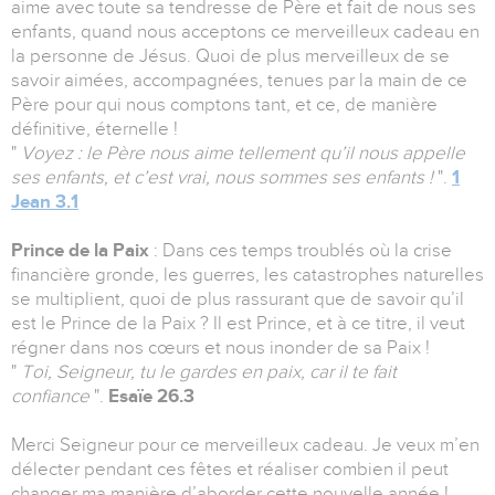
aime avec toute sa tendresse de Père et fait de nous ses
enfants, quand nous acceptons ce merveilleux cadeau en
la personne de Jésus. Quoi de plus merveilleux de se
savoir aimées, accompagnées, tenues par la main de ce
Père pour qui nous comptons tant, et ce, de manière
définitive, éternelle !
"
Voyez : le Père nous aime tellement qu’il nous appelle
ses enfants, et c’est vrai, nous sommes ses enfants !
".
1
Jean 3.1
Prince de la Paix
: Dans ces temps troublés où la crise
financière gronde, les guerres, les catastrophes naturelles
se multiplient, quoi de plus rassurant que de savoir qu’il
est le Prince de la Paix ? Il est Prince, et à ce titre, il veut
régner dans nos cœurs et nous inonder de sa Paix !
"
Toi, Seigneur, tu le gardes en paix, car il te fait
confiance
".
Esaïe 26.3
Merci Seigneur pour ce merveilleux cadeau. Je veux m’en
délecter pendant ces fêtes et réaliser combien il peut
changer ma manière d’aborder cette nouvelle année !