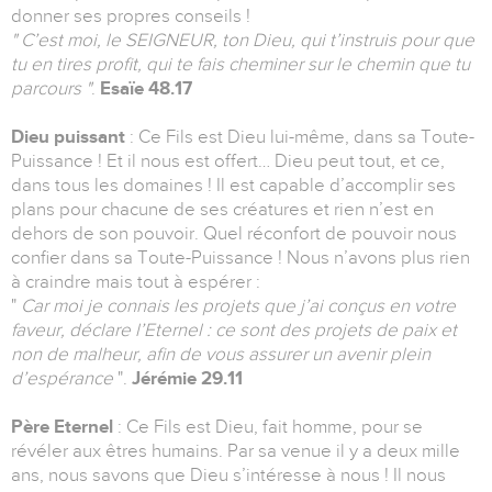
donner ses propres conseils !
" C’est moi, le SEIGNEUR, ton Dieu, qui t’instruis pour que
tu en tires profit, qui te fais cheminer sur le chemin que tu
parcours "
.
Esaïe 48.17
Dieu puissant
: Ce Fils est Dieu lui-même, dans sa Toute-
Puissance ! Et il nous est offert… Dieu peut tout, et ce,
dans tous les domaines ! Il est capable d’accomplir ses
plans pour chacune de ses créatures et rien n’est en
dehors de son pouvoir. Quel réconfort de pouvoir nous
confier dans sa Toute-Puissance ! Nous n’avons plus rien
à craindre mais tout à espérer :
"
Car moi je connais les projets que j’ai conçus en votre
faveur, déclare l’Eternel : ce sont des projets de paix et
non de malheur, afin de vous assurer un avenir plein
d’espérance
".
Jérémie 29.11
Père Eternel
: Ce Fils est Dieu, fait homme, pour se
révéler aux êtres humains. Par sa venue il y a deux mille
ans, nous savons que Dieu s’intéresse à nous ! Il nous