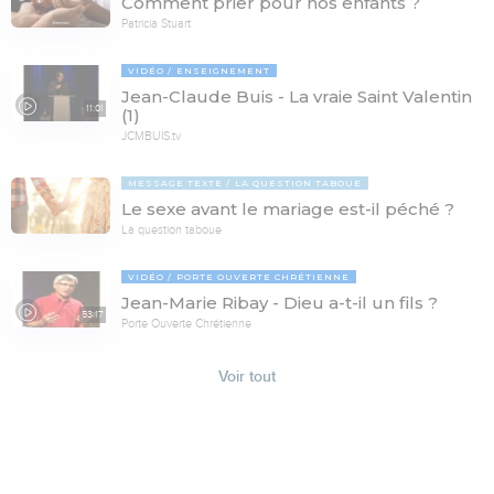
Comment prier pour nos enfants ?
Patricia Stuart
VIDÉO
ENSEIGNEMENT
Jean-Claude Buis - La vraie Saint Valentin
11:01
(1)
JCMBUIS.tv
MESSAGE TEXTE
LA QUESTION TABOUE
Le sexe avant le mariage est-il péché ?
La question taboue
VIDÉO
PORTE OUVERTE CHRÉTIENNE
Jean-Marie Ribay - Dieu a-t-il un fils ?
53:17
Porte Ouverte Chrétienne
Voir tout