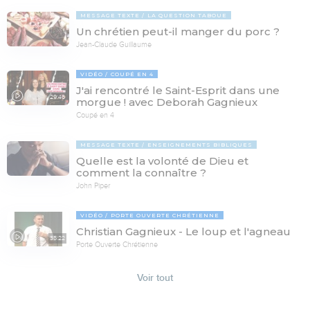
MESSAGE TEXTE
LA QUESTION TABOUE
Un chrétien peut-il manger du porc ?
Jean-Claude Guillaume
VIDÉO
COUPÉ EN 4
J'ai rencontré le Saint-Esprit dans une
29:46
morgue ! avec Deborah Gagnieux
Coupé en 4
MESSAGE TEXTE
ENSEIGNEMENTS BIBLIQUES
Quelle est la volonté de Dieu et
comment la connaître ?
John Piper
VIDÉO
PORTE OUVERTE CHRÉTIENNE
Christian Gagnieux - Le loup et l'agneau
35:22
Porte Ouverte Chrétienne
Voir tout