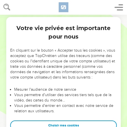
Votre vie privée est importante
pour nous
NE MANQUEZ PAS L’ÉVÉNEMENT
En cliquant sur le bouton « Accepter tous les cookies », vous
DE L’ANNÉE !
acceptez que TopChrétien utilise des traceurs (comme des
cookies ou l'identifiant unique de votre compte utilisateur) et
ET SI LEURS ERREURS POUVAIENT VOUS ÉVITER LES
traite vos données à caractère personnel (comme vos
VOTRES ?
données de navigation et les informations renseignées dans
votre compte utilisateur) dans les buts suivants :
On admire souvent les leaders pour leurs réussites, leur impact,
leur foi ou leur vision. Mais on voit moins les doutes, les erreurs
Mesurer l'audience de notre service
Vous permettre d'utiliser des services tiers tels que de la
et les saisons difficiles qu'ils ont traversés, alors même que ce
vidéo, des cartes du monde…
sont elles qui les ont façonnés.
Vous permettre d'entrer en contact avec notre service de
relation aux utilisateurs.
Dans cette conférence, leaders, entrepreneurs, et responsables
reviennent sur les erreurs marquantes de leur parcours et les
clés pour avancer avec plus de sagesse afin que leurs erreurs
Choisir mes cookies