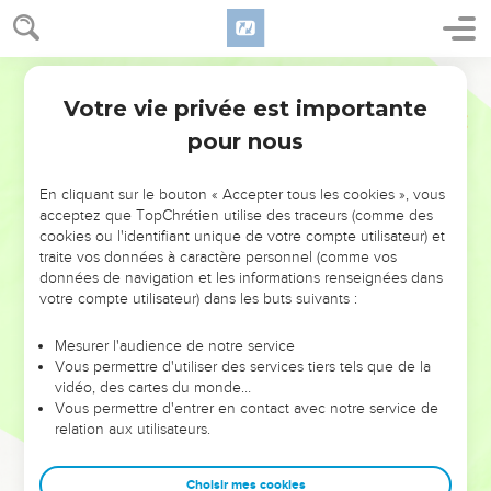
Votre vie privée est importante
pour nous
NE MANQUEZ PAS L’ÉVÉNEMENT
En cliquant sur le bouton « Accepter tous les cookies », vous
DE L’ANNÉE !
acceptez que TopChrétien utilise des traceurs (comme des
cookies ou l'identifiant unique de votre compte utilisateur) et
ET SI LEURS ERREURS POUVAIENT VOUS ÉVITER LES
traite vos données à caractère personnel (comme vos
VOTRES ?
données de navigation et les informations renseignées dans
votre compte utilisateur) dans les buts suivants :
On admire souvent les leaders pour leurs réussites, leur impact,
leur foi ou leur vision. Mais on voit moins les doutes, les erreurs
Mesurer l'audience de notre service
Vous permettre d'utiliser des services tiers tels que de la
et les saisons difficiles qu'ils ont traversés, alors même que ce
vidéo, des cartes du monde…
sont elles qui les ont façonnés.
Vous permettre d'entrer en contact avec notre service de
relation aux utilisateurs.
Dans cette conférence, leaders, entrepreneurs, et responsables
reviennent sur les erreurs marquantes de leur parcours et les
clés pour avancer avec plus de sagesse afin que leurs erreurs
Choisir mes cookies