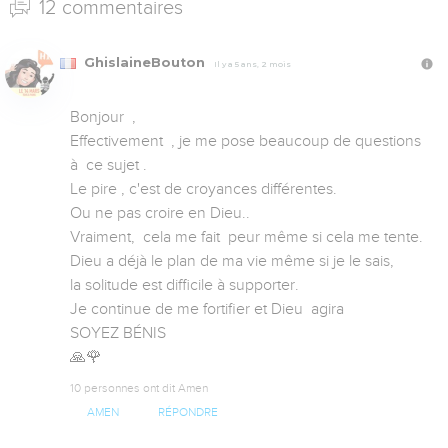
12 commentaires
GhislaineBouton
Il y a 5 ans, 2 mois
Bonjour  ,

Effectivement  , je me pose beaucoup de questions 
à  ce sujet .

Le pire , c'est de croyances différentes. 

Ou ne pas croire en Dieu..

Vraiment,  cela me fait  peur même si cela me tente.

Dieu a déjà le plan de ma vie même si je le sais, 

la solitude est difficile à supporter. 

Je continue de me fortifier et Dieu  agira

SOYEZ BÉNIS 

🙏🌹
10 personnes ont dit Amen
AMEN
RÉPONDRE