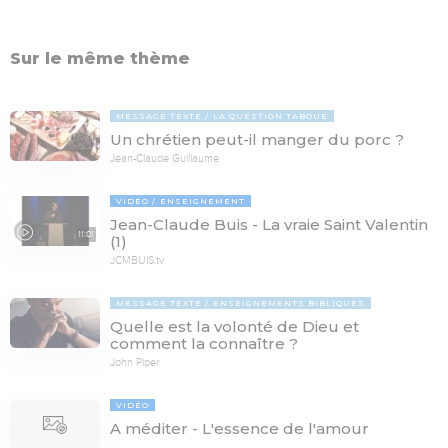
Sur le même thème
MESSAGE TEXTE
LA QUESTION TABOUE
Un chrétien peut-il manger du porc ?
Jean-Claude Guillaume
VIDÉO
ENSEIGNEMENT
Jean-Claude Buis - La vraie Saint Valentin
11:01
(1)
JCMBUIS.tv
MESSAGE TEXTE
ENSEIGNEMENTS BIBLIQUES
Quelle est la volonté de Dieu et
comment la connaître ?
John Piper
VIDÉO
A méditer - L'essence de l'amour